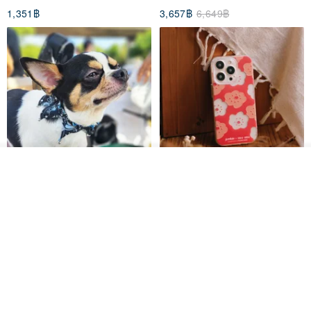
1,351฿
3,657฿
6,649฿
วางในรถเข็น
ถูกใจ
View Shop
Pet Scarf // firefly/Clown // Cat
【Pinkoi x SOU・SOU】Phone
Scarf / Dog Scarf
Case/ Smile/ Red
KAKO.pet
Hereafter.studio
413฿
1,107฿