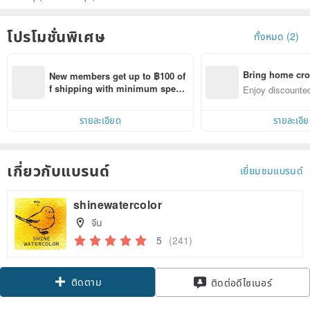
โปรโมชั่นพิเศษ
ทั้งหมด (2)
Bring home cro
New members get up to ฿100 of
n with ease
f shipping with minimum spen
Enjoy discounted
d on their first Pinkoi app order 
ct cross-border 
within 7 days!
รายละเอียด
รายละเอี
เกี่ยวกับแบรนด์
เยี่ยมชมแบรนด์
shinewatercolor
จีน
5
(241)
ติดตาม
ติดต่อดีไซเนอร์