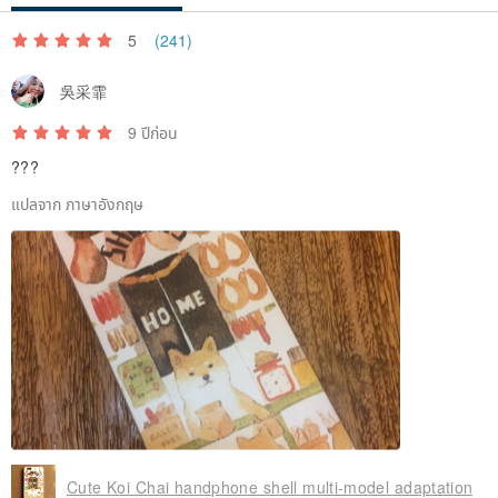
5
(241)
吳采霏
9 ปีก่อน
???
แปลจาก ภาษาอังกฤษ
Cute Koi Chai handphone shell multi-model adaptation