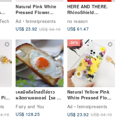
Natural Pink White
HERE AND THERE.
s
Pressed Flower
RhinoShield
fe
Mirror Phone Case
Shockproof iPhone
Tech
Ad
feimeipresents
no reason
 Case
for iPhone 16
Case
US$ 61.47
US$ 23.92
US$ 34.16
Samsung S25
-30%
เคสมือถือโทสต์ไข่ดาว
Natural Yellow Pink
 Pink
ผลิตตามออเดอร์【รอ 1
White Pressed Flower
เดือน】
Phone Case for
ts
Fairy and You
Ad
feimeipresents
ase
iPhone 16e Samsung
US$ 128.25
US$ 23.92
4.16
US$ 34.16
sung
S25