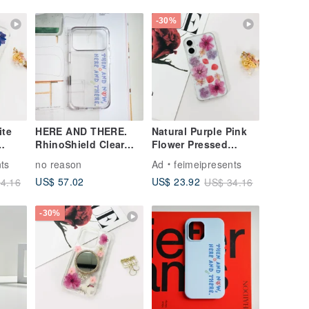
-30%
ite
HERE AND THERE.
Natural Purple Pink
RhinoShield Clear
Flower Pressed
se
Phone Case
Flower Phone Case
ts
no reason
Ad
feimeipresents
for iPhone 16
US$ 57.02
US$ 23.92
4.16
US$ 34.16
Samsung S25
-30%