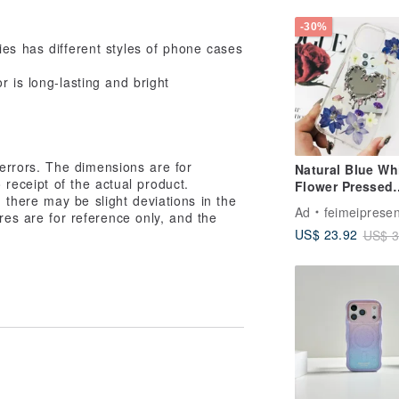
-30%
ies has different styles of phone cases
r is long-lasting and bright
rrors. The dimensions are for
Natural Blue Wh
o receipt of the actual product.
Flower Pressed
there may be slight deviations in the
Mirror Phone Ca
Ad
feimeipresen
ures are for reference only, and the
for iPhone 16
US$ 23.92
US$ 3
Samsung S25