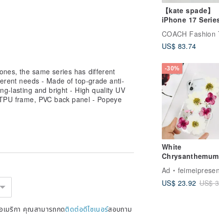
【kate spade】
iPhone 17 Serie
Premium MagSa
COACH Fashion 
Protective Wave
US$ 83.74
– Pastel Purpl
-30%
hones, the same series has different
ferent needs - Made of top-grade anti-
ong-lasting and bright - High quality UV
: TPU frame, PVC back panel - Popeye
White
Chrysanthemum
Flower Pressed
Ad
feimeipresen
Flower Phone C
US$ 23.92
US$ 3
iPhone 16 Sam
S25
หรัฐอเมริกา คุณสามารถกด
ติดต่อดีไซเนอร์
สอบถาม