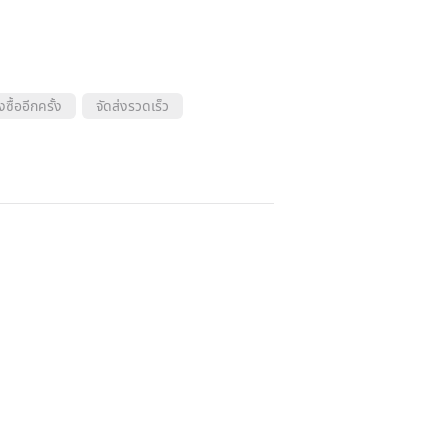
งซื้ออีกครั้ง
จัดส่งรวดเร็ว