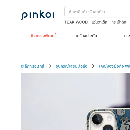
TEAK WOOD
แว่นตาเด็ก
กระเป๋าถัก
กระเป๋าปิ๊กแป๊กญี่ปุ่น
upcycle
กิจกรรมพิเศษ
เครื่องประดับ
กระ
อิเล็กทรอนิกส์
อุปกรณ์เสริมมือถือ
เคส/ซองมือถือ
พล