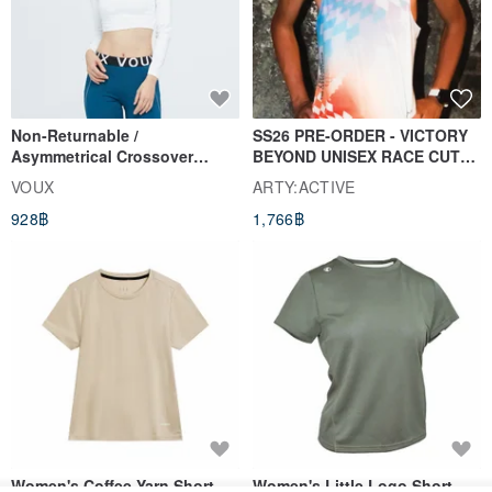
Non-Returnable /
SS26 PRE-ORDER - VICTORY
Asymmetrical Crossover
BEYOND UNISEX RACE CUT
Cropped Sweat-Wicking Top
TANK
VOUX
ARTY:ACTIVE
(Women's) - Perpetual Day
928฿
1,766฿
White
Women's Coffee Yarn Short
Women's Little Logo Short