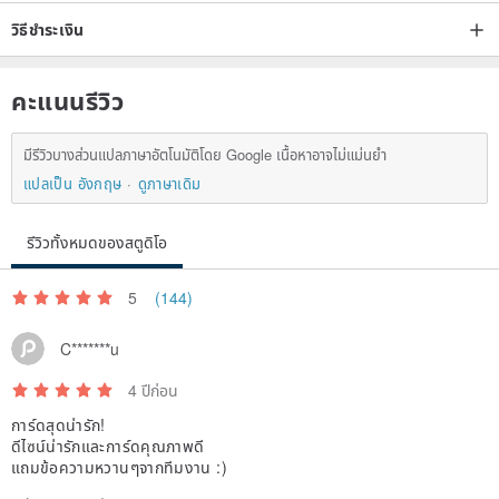
วิธีชำระเงิน
คะแนนรีวิว
มีรีวิวบางส่วนแปลภาษาอัตโนมัติโดย Google เนื้อหาอาจไม่แม่นยำ
แปลเป็น อังกฤษ
ดูภาษาเดิม
รีวิวทั้งหมดของสตูดิโอ
5
(144)
C*******u
4 ปีก่อน
การ์ดสุดน่ารัก!
ดีไซน์น่ารักและการ์ดคุณภาพดี
แถมข้อความหวานๆจากทีมงาน :)