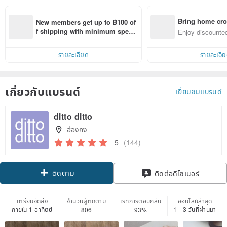
Bring home cro
New members get up to ฿100 of
n with ease
f shipping with minimum spen
Enjoy discounted
d on their first Pinkoi app order 
ct cross-border 
within 7 days!
รายละเอียด
รายละเอี
เกี่ยวกับแบรนด์
เยี่ยมชมแบรนด์
ditto ditto
ฮ่องกง
5
(144)
ติดตาม
ติดต่อดีไซเนอร์
เตรียมจัดส่ง
จำนวนผู้ติดตาม
เรทการตอบกลับ
ออนไลน์ล่าสุด
ภายใน 1 อาทิตย์
1 - 3 วันที่ผ่านมา
806
93%