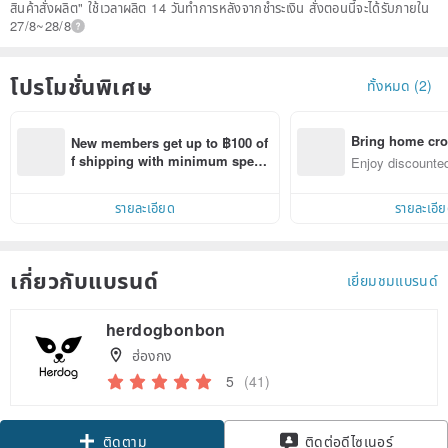
สินค้าสั่งผลิต" ใช้เวลาผลิต 14 วันทำการหลังจากชำระเงิน สั่งตอนนี้จะได้รับภายใน
27/8~28/8
โปรโมชั่นพิเศษ
ทั้งหมด (2)
Bring home cro
New members get up to ฿100 of
n with ease
f shipping with minimum spen
Enjoy discounted
d on their first Pinkoi app order 
ct cross-border 
within 7 days!
รายละเอียด
รายละเอี
เกี่ยวกับแบรนด์
เยี่ยมชมแบรนด์
herdogbonbon
ฮ่องกง
5
(41)
ติดตาม
ติดต่อดีไซเนอร์