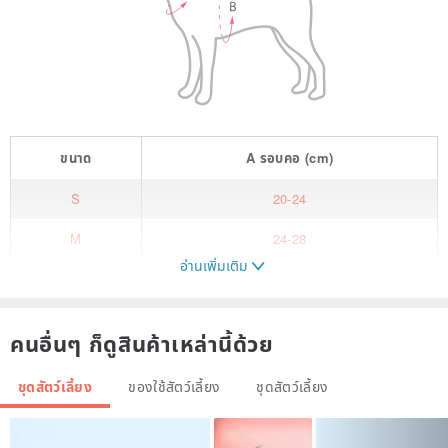
ขนาด
A
รอบคอ
(cm)
S
20-24
M
24-28
อ่านเพิ่มเติม
L
28-32
XL
32-36
คนอื่นๆ ก็ดูสินค้าเหล่านี้ด้วย
XXL
36-40
ชุดสัตว์เลี้ยง
ของใช้สัตว์เลี้ยง
ชุดสัตว์เลี้ยง
3XL
40-46
客製尺寸
46-72