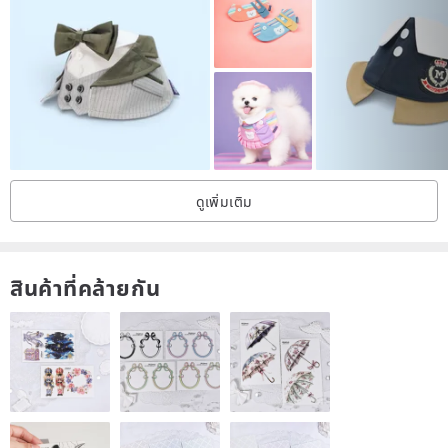
Scarves should be hand washed in cold or lukewarm water, not
machine washable or rinsed.
The cloak is mainly made of buttons, and the fabric is light and not
heavy
Suitable for cats and dogs
ดูเพิ่มเติม
สินค้าที่คล้ายกัน