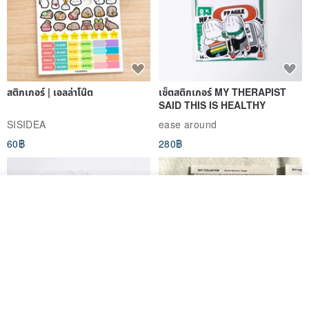
สติกเกอร์ | เอลล่าโน๊ต
เซ็ตสติกเกอร์ MY THERAPIST
SAID THIS IS HEALTHY
SISIDEA
ease around
60฿
280฿
ผลิตตามใบสั่งซื้อ
ถูกใจ
View Shop