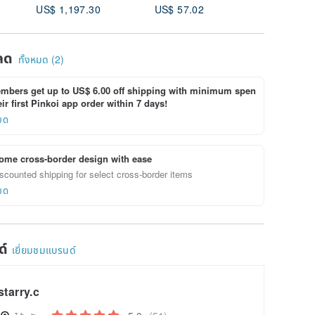
US$ 1,197.30
US$ 57.02
US$ 43.
ลด
ทั้งหมด (2)
bers get up to US$ 6.00 off shipping with minimum spen
ir first Pinkoi app order within 7 days!
ยด
ome cross-border design with ease
scounted shipping for select cross-border items
ยด
ด์
เยี่ยมชมแบรนด์
starry.c