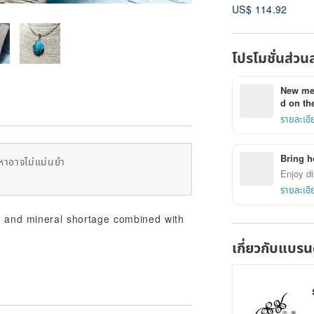
US$ 114.92
Bronze beads
stainless steel
necklace
โปรโมชั่นส่วน
New mem
d on the
รายละเอี
Bring h
หาอาจไม่แม่นยำ
Enjoy di
รายละเอี
in and mineral shortage combined with
เกี่ยวกับแบรน