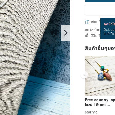
เขียนข้อความและส
กดหัวใจ
สินค้าชิ้นนี้ขายหม
รับส่วนล
สินค้าโด
เมื่อมีสินค้าพร้อมข
สินค้าอื่นๆ
Free country lap
lazuli Stone
tourmaline tiger
starry.c
Stone Phoenix