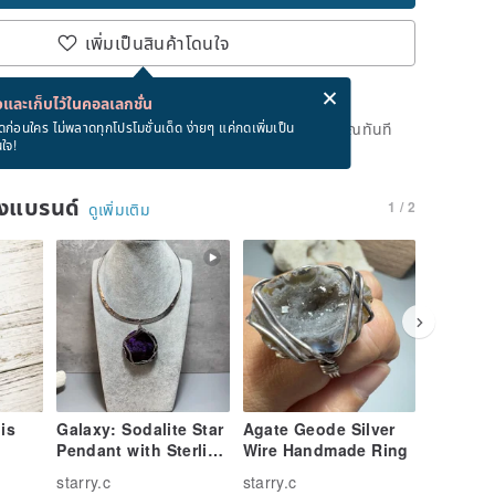
เพิ่มเป็นสินค้าโดนใจ
่ง eCard ฟรีเมื่อซื้อสินค้า!
eCard คืออะไร?
และเก็บไว้ในคอลเลกชั่น
ดแล้ว แต่คุณสามารถกดปุ่ม "รอคิว" และเราจะแจ้งเตือนคุณทันที
ดก่อนใคร ไม่พลาดทุกโปรโมชั่นเด็ด ง่ายๆ แค่กดเพิ่มเป็น
นใจ!
าย
ของแบรนด์
1 / 2
ดูเพิ่มเติม
is
Galaxy: Sodalite Star
Agate Geode Silver
Snow ag
Pendant with Sterling
Wire Handmade Ring
sterling 
 eye
Silver Wire Setting
earrings
starry.c
starry.c
starry.c