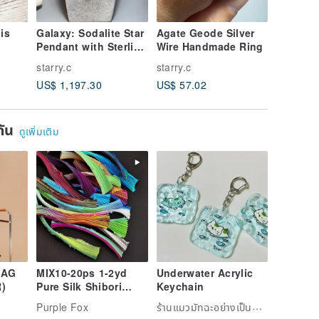
is
Galaxy: Sodalite Star
Agate Geode Silver
Snow ag
Pendant with Sterling
Wire Handmade Ring
sterling 
 eye
Silver Wire Setting
earrings
starry.c
starry.c
starry.c
US$ 1,197.30
US$ 57.02
US$ 43.
ยกัน
ดูเพิ่มเติม
BAG
MIX10-20ps 1-2yd
Underwater Acrylic
)
Pure Silk Shibori
Keychain
Ribbon Handmade
ร้านแมวมัทฉะอย่างเป็นทางการ – Chinyuri
Purple Fox
Natural Silk pleating