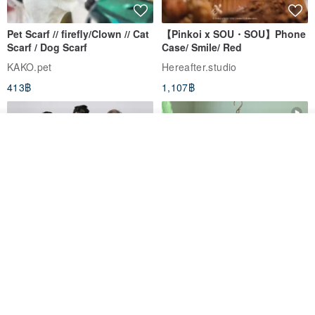
Pet Scarf // firefly/Clown // Cat
【Pinkoi x SOU・SOU】Phone
Scarf / Dog Scarf
Case/ Smile/ Red
KAKO.pet
Hereafter.studio
413฿
1,107฿
วางในรถเข็น
ถูกใจ
View Shop
Original Mass-Produced Heart
【Simple Wooden Japanese
Declaration Lace Short-Sleeve
Wind Chime - small】Arty
Bow Tie Shirt Ruffle Love
style/ Minimalist/ Zen
Jill Punk Studio
Dionysus Artcrafts
High-Waist Short Skirt JJ2570
1,122฿
893฿