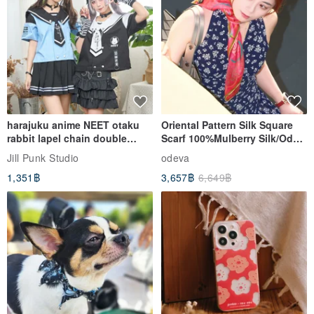
harajuku anime NEET otaku
Oriental Pattern Silk Square
rabbit lapel chain double
Scarf 100%Mulberry Silk/Ode
breasted sailor top JJ2540
to the Yi Tribe–Courage
Jill Punk Studio
odeva
1,351฿
3,657฿
6,649฿