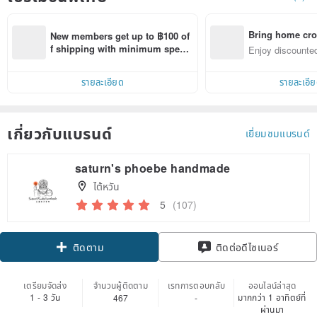
Bring home cro
New members get up to ฿100 of
n with ease
f shipping with minimum spen
Enjoy discounted
d on their first Pinkoi app order 
ct cross-border 
within 7 days!
รายละเอียด
รายละเอี
เกี่ยวกับแบรนด์
เยี่ยมชมแบรนด์
saturn's phoebe handmade
ไต้หวัน
5
(107)
Claim coupon
ติดต่อดีไซเนอร์
ติดตาม
เตรียมจัดส่ง
จำนวนผู้ติดตาม
เรทการตอบกลับ
ออนไลน์ล่าสุด
1 - 3 วัน
มากกว่า 1 อาทิตย์ที่
467
-
ผ่านมา