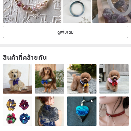
5mm
Product packaging material: Comes with a Silver wiping cloth
Silver Jewelry Maintenance:
ดูเพิ่มเติม
Oxidation of sterling silver jewelry is a normal phenomenon. It is
usually not worn and needs to be placed in a zipper bag to block
the air to slow down oxidation. You can use a Silver cloth for dry
สินค้าที่คล้ายกัน
wiping maintenance, or use toothpaste and a soft toothbrush to
clean details, and avoid contact with hot springs ♨️, perfume, etc.
Wearing Instructions:
The extension chain design is suitable for wearing within 13-17 cm
of the hand circumference. Please note the size of the hand
circumference when placing an order. Do not pull the ultra-thin
bracelet with force. It is recommended to temporarily unplug it
when bathing and sleeping. It is not easy to pull. The sterling silver