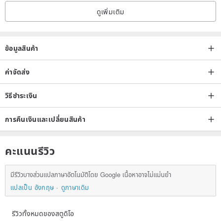
part can be maintained by dry wiping with a Silver cloth, and the
ดูเพิ่มเติม
natural stone can be washed with a little dishwashing detergent.
Origin/DesignTaiwan
ข้อมูลสินค้า
ค่าจัดส่ง
วิธีชำระเงิน
การคืนเงินและเปลี่ยนสินค้า
คะแนนรีวิว
มีรีวิวบางส่วนแปลภาษาอัตโนมัติโดย Google เนื้อหาอาจไม่แม่นยำ
แปลเป็น อังกฤษ
ดูภาษาเดิม
รีวิวทั้งหมดของสตูดิโอ