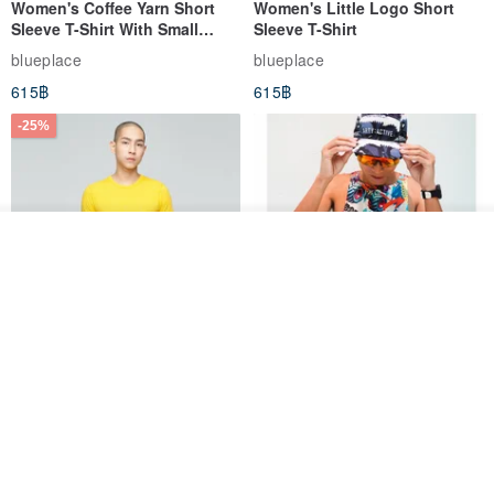
Women's Coffee Yarn Short
Women's Little Logo Short
Sleeve T-Shirt With Small
Sleeve T-Shirt
Logo Description – Coffee y
blueplace
blueplace
615฿
615฿
-25%
ดูสินค้าอื่นๆ ของดีไซเนอร์
View Shop
Father's Day Gift / Final Sale /
SS26 PRE-ORDER - RADICAL
Moisture-Wicking Jacquard
SPEED UNISEX RACE CUT
Trim Top (Men) - Marigold
TANK
VOUX
ARTY:ACTIVE
842฿
1,766฿
-25%