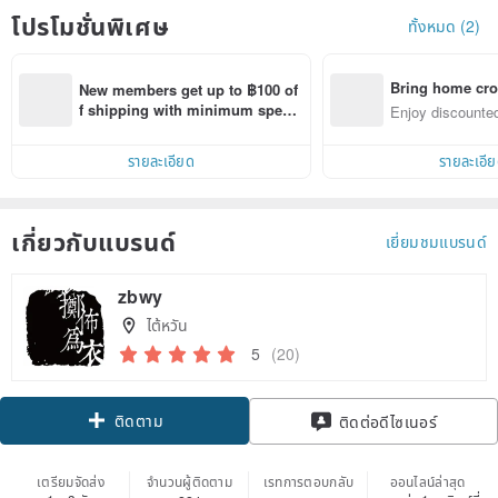
โปรโมชั่นพิเศษ
ทั้งหมด (2)
Bring home cro
New members get up to ฿100 of
n with ease
f shipping with minimum spen
Enjoy discounted
d on their first Pinkoi app order 
ct cross-border 
within 7 days!
รายละเอียด
รายละเอี
เกี่ยวกับแบรนด์
เยี่ยมชมแบรนด์
zbwy
ไต้หวัน
5
(20)
ติดตาม
ติดต่อดีไซเนอร์
เตรียมจัดส่ง
จำนวนผู้ติดตาม
เรทการตอบกลับ
ออนไลน์ล่าสุด