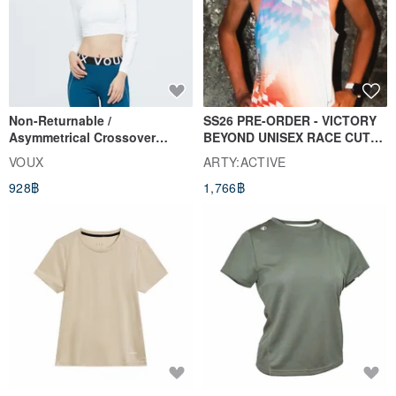
Non-Returnable /
SS26 PRE-ORDER - VICTORY
Asymmetrical Crossover
BEYOND UNISEX RACE CUT
Cropped Sweat-Wicking Top
TANK
VOUX
ARTY:ACTIVE
(Women's) - Perpetual Day
928฿
1,766฿
White