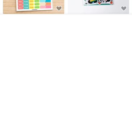
สติกเกอร์ | เอลล่าโน๊ต
เซ็ตสติกเกอร์ MY THERAPIST
ดูสินค้าอื่นๆ ของดีไซเนอร์
SAID THIS IS HEALTHY
View Shop
SISIDEA
ease around
60฿
280฿
Big ribbon paper sticker
Sky Collector Seal sticker
DOASHOP
Fromto Studio