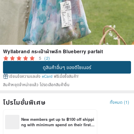
Wyllabrand กระเป๋าผ้าพลีท Blueberry parfait
5
(2)
ดูสินค้าอื่นๆ ของดีไซเนอร์
เขียนข้อความและส่ง
eCard
ฟรีเมื่อซื้อสินค้า!
สินค้าหยุดจำหน่ายแล้ว โปรดเลือกสินค้าอื่น
โปรโมชั่นพิเศษ
ทั้งหมด (1)
New members get up to ฿100 off shippi
ng with minimum spend on their first P
inkoi app order within 7 days!