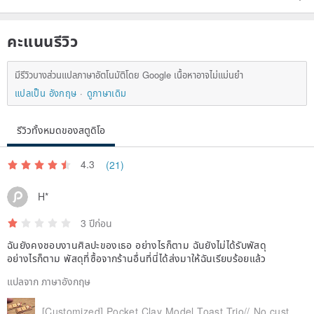
คะแนนรีวิว
มีรีวิวบางส่วนแปลภาษาอัตโนมัติโดย Google เนื้อหาอาจไม่แม่นยำ
แปลเป็น อังกฤษ
ดูภาษาเดิม
รีวิวทั้งหมดของสตูดิโอ
4.3
(21)
H*
3 ปีก่อน
ฉันยังคงชอบงานศิลปะของเธอ อย่างไรก็ตาม ฉันยังไม่ได้รับพัสดุ
อย่างไรก็ตาม พัสดุที่ซื้อจากร้านอื่นที่นี่ได้ส่งมาให้ฉันเรียบร้อยแล้ว
แปลจาก ภาษาอังกฤษ
[Customized] Pocket Clay Model Toast Trio// No customized service can be purchased in gift box packaging