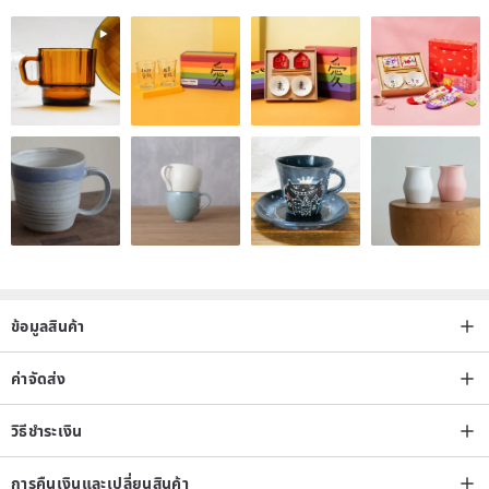
It is recommended to record video when unboxing to protect your
and my rights!
If the goods are shipped incorrectly, damaged, etc.,
Please keep the packaging intact and contact the
1CM
cooperation
within seven days of receiving the product.
Material packages will not be returned or exchanged without the
above reasons!
//Tips to remind you//
If you have any operational questions after placing an order, please
feel free to contact the designer through the on-site message.
ข้อมูลสินค้า
ค่าจัดส่ง
วิธีชำระเงิน
การคืนเงินและเปลี่ยนสินค้า