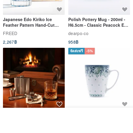
Japanese Edo Kiriko Ice
Polish Pottery Mug - 200ml -
Feather Pattern Hand-Cut
H6.5cm - Classic Peacock Eye
Whisky Glass - Blue Engraved
& Dragonfly
FREED
dearpo-co
Gift for Dad
2,267฿
958฿
จัดส่งฟรี
-5%
304 Stainless Steel Whiskey
Polish Pottery Gift Box Set -
วางในรถเข็น
Flask Gift Set - Customizable
Mug - 300ml - 11cm Height -
ถูกใจ
View Shop
Engraving - Father's Day Gift
Fern Pattern
FREED
dearpo-co