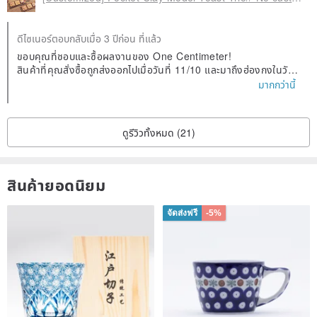
ดีไซเนอร์ตอบกลับเมื่อ 3 ปีก่อน ที่แล้ว
ขอบคุณที่ชอบและซื้อผลงานของ One Centimeter!
สินค้าที่คุณสั่งซื้อถูกส่งออกไปเมื่อวันที่ 11/10 และมาถึงฮ่องกงในวัน
ที่ 10/10 เนื่องจากการจัดการจัดส่งแบบพิเศษภายใต้สถานการณ์การแ
มากกว่านี้
พร่ระบาด จดหมายจึงถูกโอนไปยังที่ทำการไปรษณีย์ใกล้เคียงเป็นเวลาส
องเดือนจนกระทั่งส่งคืนในวันที่ 12 /17. ช่วงนี้ไปรษณีย์แจ้ง 2 ครั้งแ
ต่ไม่ได้รับ
ดูรีวิวทั้งหมด (21)
ขออภัยที่ได้รับพัสดุเกินกำหนดหลังจากสองเดือน ติดต่อคุณด้วยคำขอ
โทษและความจริงใจอย่างที่สุดเพื่อหารือเกี่ยวกับการส่งคืนพัสดุ บางที
อาจเป็นความเข้าใจผิดที่เกิดจากการแปลที่ไม่ดี ฉันเสียใจมากที่ได้รับรีวิว
หนึ่งดาวจากคุณ และนี่เป็นครั้งที่สอง แต่เรายังคงทำ ด้วยความจริงใจ
สินค้ายอดนิยม
อย่างที่สุดส่งพัสดุของคุณกลับฟรีและโปรดยืนยันว่าที่อยู่ในการสั่งซื้อที่
ผ่านมาในข้อความถูกต้องหรือไม่
จัดส่งฟรี
-5%
เรายินดีอย่างยิ่งที่จะให้บริการที่ดีที่สุดแก่คุณต่อไปและติดต่อคุณเกี่ยวกั
บการติดตามผลการจัดส่งและการรับสินค้า นอกจากนี้ เรายังเข้าใจว่าบ
ริการจัดส่งของ Hongkong Post จะถูกโอนไปยังที่ทำการไปรษณีย์ใกล้
เคียงเพื่อรับของและ แพคเกจจะได้รับการปรับปรุงหลังการจัดส่ง โปรด
ใส่ใจกับข้อมูลในเว็บไซต์ที่เราส่งไป ขอบคุณ!