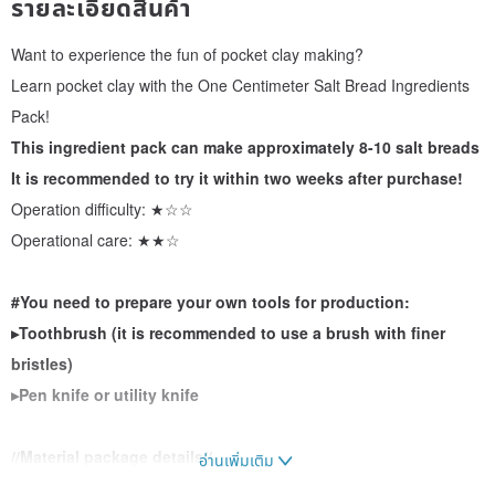
รายละเอียดสินค้า
Want to experience the fun of pocket clay making?
Learn pocket clay with the One Centimeter Salt Bread Ingredients
Pack!
This ingredient pack can make approximately 8-10 salt breads
It is recommended to try it within two weeks after purchase!
Operation difficulty: ★☆☆
Operational care: ★★☆
#You need to prepare your own tools for production:
▸Toothbrush (it is recommended to use a brush with finer
bristles)
▸Pen knife or utility knife
//Material package details//
อ่านเพิ่มเติม
The feel only matches the small text design