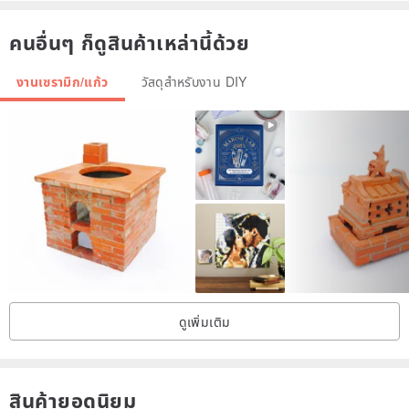
Taking you into a miniature world through touch and vision
คนอื่นๆ ก็ดูสินค้าเหล่านี้ด้วย
งานเซรามิก/แก้ว
วัสดุสำหรับงาน DIY
Selected matte work mats
No reflection or glare during production
A small box for holding paint, simple, lightweight and not afraid of
getting lost
Since the paint is full of water, if there are water droplets on the lid,
just wipe it off gently.
ดูเพิ่มเติม
สินค้ายอดนิยม
//Return and exchange conditions//