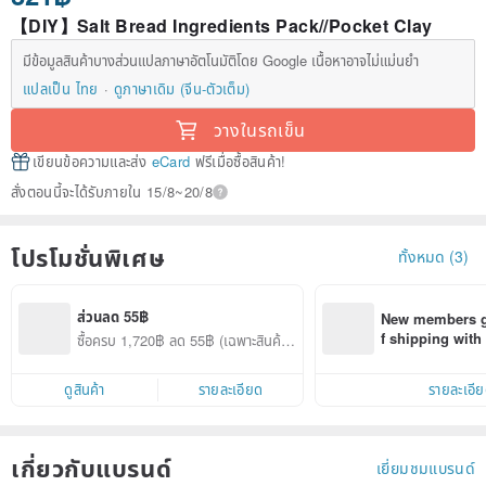
【DIY】Salt Bread Ingredients Pack//Pocket Clay
มีข้อมูลสินค้าบางส่วนแปลภาษาอัตโนมัติโดย Google เนื้อหาอาจไม่แม่นยำ
แปลเป็น ไทย
ดูภาษาเดิม (จีน-ตัวเต็ม)
วางในรถเข็น
เขียนข้อความและส่ง
eCard
ฟรีเมื่อซื้อสินค้า!
สั่งตอนนี้จะได้รับภายใน 15/8~20/8
โปรโมชั่นพิเศษ
ทั้งหมด (3)
ส่วนลด 55฿
New members ge
f shipping wit
ซื้อครบ 1,720฿ ลด 55฿ (เฉพาะสินค้าที่
d on their first
ร่วมรายการ)
within 7 days!
ดูสินค้า
รายละเอียด
รายละเอี
เกี่ยวกับแบรนด์
เยี่ยมชมแบรนด์