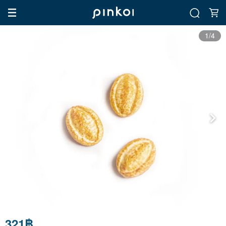
1/4
321฿