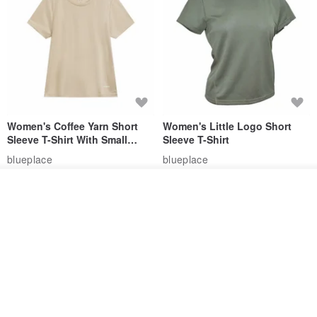
Women's Coffee Yarn Short
Women's Little Logo Short
Sleeve T-Shirt With Small
Sleeve T-Shirt
Logo Description – Coffee y
blueplace
blueplace
615฿
615฿
ผลิตตามใบสั่งซื้อ
ถูกใจ
View Shop
-25%