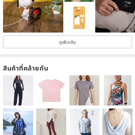
saving design.
High Compatibility | Supports fast charging for various devices and
use cases.
Easy Identification | A blue indicator light shows when charging is in
progress.
ดูเพิ่มเติม
Precautions:
⦿ Avoid direct sunlight.
⦿ For minor dirt, use regular wet wipes. Avoid organic solvents like
สินค้าที่คล้ายกัน
alcohol or bleach.
⦿ Avoid exposure to extreme conditions such as high
temperatures or humidity.
Product Notes:
⦿ Product colors may vary slightly due to differences in screen
settings and resolution; please refer to the actual product for color
accuracy.
⦿ The design and color scheme of this product have been