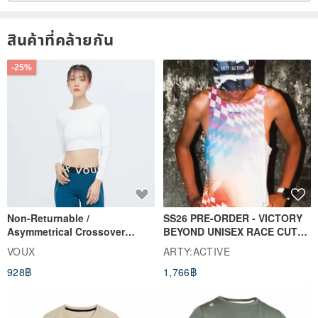
สินค้าที่คล้ายกัน
-25%
Non-Returnable /
SS26 PRE-ORDER - VICTORY
Asymmetrical Crossover
BEYOND UNISEX RACE CUT
Cropped Sweat-Wicking Top
TANK
VOUX
ARTY:ACTIVE
(Women's) - Perpetual Day
928฿
1,766฿
White