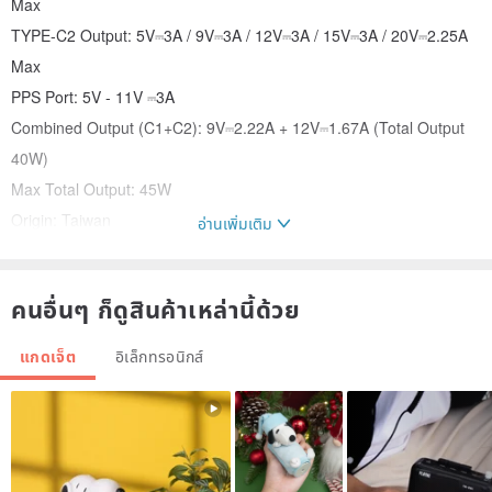
Max
TYPE-C2 Output: 5V⎓3A / 9V⎓3A / 12V⎓3A / 15V⎓3A / 20V⎓2.25A
Max
PPS Port: 5V - 11V ⎓3A
Combined Output (C1+C2): 9V⎓2.22A + 12V⎓1.67A (Total Output
40W)
Max Total Output: 45W
Origin: Taiwan
อ่านเพิ่มเติม
BSMI: R39414
Features:
คนอื่นๆ ก็ดูสินค้าเหล่านี้ด้วย
Fast Charging | 45W high power for quicker charging.
Dual Ports | Two Type-C outputs to charge two devices
แกดเจ็ต
อิเล็กทรอนิกส์
simultaneously.
Safe to Use | Four major safety protections ensure your devices
are safe even with fast charging.
Compact Size | Foldable plug prongs for a lightweight and space-