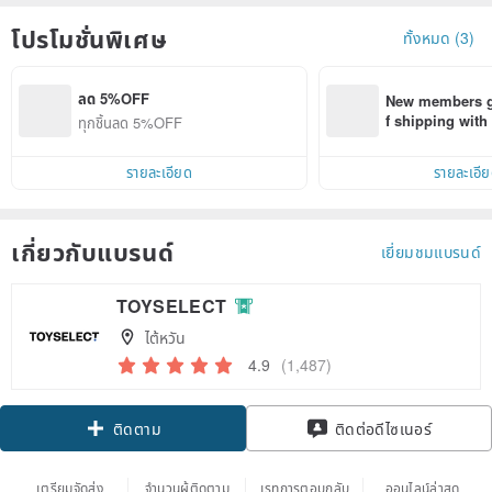
โปรโมชั่นพิเศษ
ทั้งหมด (3)
ลด 5%OFF
New members ge
f shipping wit
ทุกชิ้นลด 5%OFF
d on their first
within 7 days!
รายละเอียด
รายละเอี
เกี่ยวกับแบรนด์
เยี่ยมชมแบรนด์
TOYSELECT
ไต้หวัน
4.9
(1,487)
Claim coupon
ติดต่อดีไซเนอร์
ติดตาม
เตรียมจัดส่ง
จำนวนผู้ติดตาม
เรทการตอบกลับ
ออนไลน์ล่าสุด