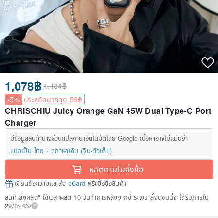
1,078฿
1,134฿
-5%
ประหยัดมากสุด 56฿
CHRISCHIU Juicy Orange GaN 45W Dual Type-C Port
Charger
มีข้อมูลสินค้าบางส่วนแปลภาษาอัตโนมัติโดย Google เนื้อหาอาจไม่แม่นยำ
แปลเป็น ไทย
ดูภาษาเดิม (จีน-ตัวเต็ม)
ผลิตตามใบสั่งซื้อ
เขียนข้อความและส่ง
eCard
ฟรีเมื่อซื้อสินค้า!
สินค้าสั่งผลิต" ใช้เวลาผลิต 10 วันทำการหลังจากชำระเงิน สั่งตอนนี้จะได้รับภายใน
29/8~4/9