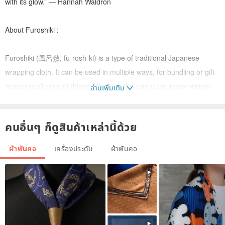
with its glow.” — Hannah Waldron
About Furoshiki :
Furoshiki (風呂敷, fu-rosh-ki) is a type of traditional Japanese
wrapping cloth. It can be used in multiple ways, for bundling or gift-
wrapping all sorts of things. We think this particular lighter-weight
อ่านเพิ่มเติม
furoshiki works well for more delicate wrapping and perfectly as a
scarf, and it softens up the more you wear and wash it. One simple
คนอื่นๆ ก็ดูสินค้าเหล่านี้ด้วย
and beautiful piece of cloth and the list is endless. Tie it and see!
ผ้าพันคอ
เครื่องประดับ
ผ้าพันคอ