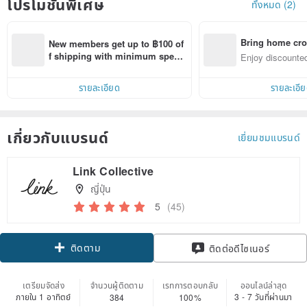
โปรโมชั่นพิเศษ
ทั้งหมด (2)
Bring home cro
New members get up to ฿100 of
n with ease
f shipping with minimum spen
Enjoy discounted
d on their first Pinkoi app order 
ct cross-border 
within 7 days!
รายละเอียด
รายละเอี
เกี่ยวกับแบรนด์
เยี่ยมชมแบรนด์
Link Collective
ญี่ปุ่น
5
(45)
ติดตาม
ติดต่อดีไซเนอร์
เตรียมจัดส่ง
จำนวนผู้ติดตาม
เรทการตอบกลับ
ออนไลน์ล่าสุด
ภายใน 1 อาทิตย์
3 - 7 วันที่ผ่านมา
384
100%