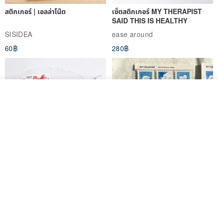
สติกเกอร์ | เอลล่าโน๊ต
เซ็ตสติกเกอร์ MY THERAPIST
SAID THIS IS HEALTHY
SISIDEA
ease around
60฿
280฿
วางในรถเข็น
ถูกใจ
View Shop
Big ribbon paper sticker
Sky Collector Seal sticker
DOASHOP
Fromto Studio
153฿
110฿