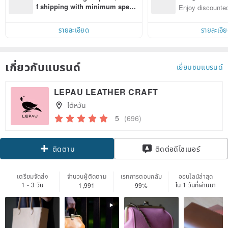
n with ease
f shipping with minimum spen
Enjoy discounted
d on their first Pinkoi app order 
ct cross-border 
within 7 days!
รายละเอียด
รายละเอี
เกี่ยวกับแบรนด์
เยี่ยมชมแบรนด์
LEPAU LEATHER CRAFT
ไต้หวัน
5
(696)
Claim coupon
ติดต่อดีไซเนอร์
ติดตาม
เตรียมจัดส่ง
จำนวนผู้ติดตาม
เรทการตอบกลับ
ออนไลน์ล่าสุด
1 - 3 วัน
ใน 1 วันที่ผ่านมา
1,991
99%