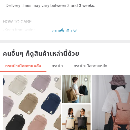
- Delivery times may vary between 2 and 3 weeks.
HOW TO CARE
-Keep from water.
อ่านเพิ่มเติม
-If bag is exposed to water, wipe the water off with dry cloth and
leave it in the shade to dry.
คนอื่นๆ ก็ดูสินค้าเหล่านี้ด้วย
-Do not blow-dry or put the product in direct sunlight.
-Store leather bag in a cool and dry place.
กระเป๋าเป้สะพายหลัง
กระเป๋า
กระเป๋าเป้สะพายหลัง
-Use leather grease every 2~3months.
ADDITIONAL INFO.
- This product is handsewn.
- The actual sewing may be slightly different from the product
photo. This cannot be counted as a defect.
- Every piece of leather has different grains, creases, and may even
have scars or spots.