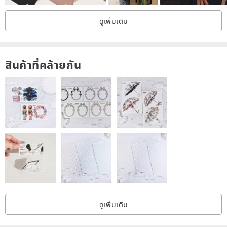
-Please allow for some variation in color as displayed on different
ดูเพิ่มเติม
devices and screens.
+ADD A NAME TO YOUR BAG
สินค้าที่คล้ายกัน
en.pinkoi.com/product/PaQzVxxq?cate...
ดูเพิ่มเติม