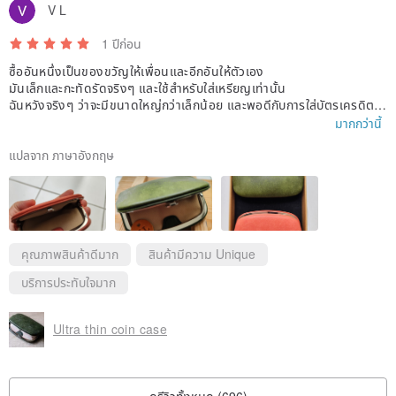
V L
1 ปีก่อน
ซื้ออันหนึ่งเป็นของขวัญให้เพื่อนและอีกอันให้ตัวเอง
มันเล็กและกะทัดรัดจริงๆ และใช้สำหรับใส่เหรียญเท่านั้น
ฉันหวังจริงๆ ว่าจะมีขนาดใหญ่กว่าเล็กน้อย และพอดีกับการใส่บัตรเครดิตห
นึ่งหรือสองใบและธนบัตรไม่กี่ใบ
มากกว่านี้
แต่ยังคงชอบสิ่งนี้ เพราะมันได้รับการออกแบบมาอย่างพิเศษและหาได้ยาก
ขอบคุณที่ทำสิ่งนี้และเพิ่มตัวอักษรย่อของฉันลงไป 😆
แปลจาก ภาษาอังกฤษ
คุณภาพสินค้าดีมาก
สินค้ามีความ Unique
บริการประทับใจมาก
Ultra thin coin case
ดูรีวิวทั้งหมด (696)