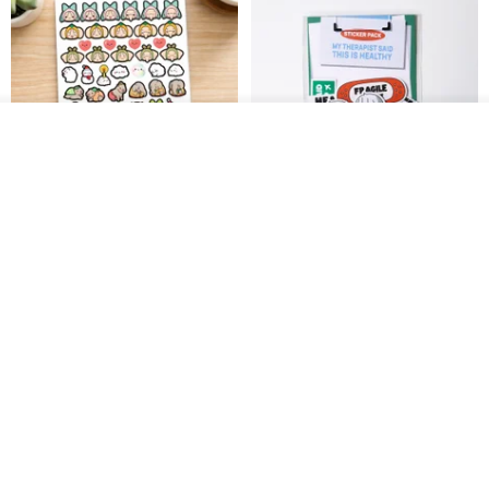
ดูสินค้าอื่นๆ ของดีไซเนอร์
View Shop
สติกเกอร์ | เอลล่าโน๊ต
เซ็ตสติกเกอร์ MY THERAPIST
SAID THIS IS HEALTHY
SISIDEA
ease around
60฿
280฿