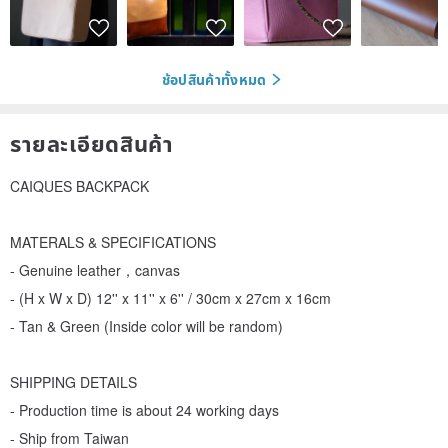
ช้อปสินค้าทั้งหมด
รายละเอียดสินค้า
CAIQUES BACKPACK
MATERALS & SPECIFICATIONS
- Genuine leather，canvas
- (H x W x D) 12'' x 11'' x 6'' / 30cm x 27cm x 16cm
- Tan & Green (Inside color will be random)
SHIPPING DETAILS
- Production time is about 24 working days
- Ship from Taiwan