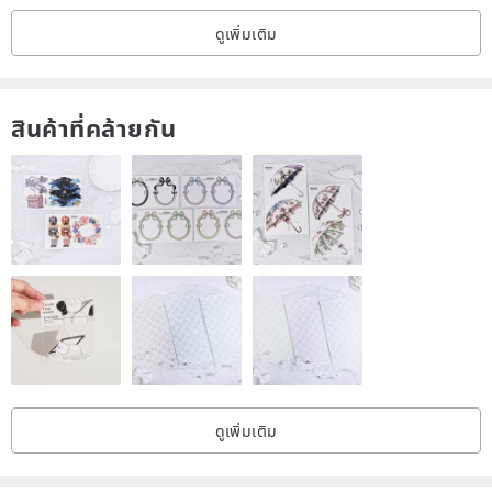
ดูเพิ่มเติม
>>Care
professional dry clean
สินค้าที่คล้ายกัน
>>Shop the entire collection ⬇️
www.pinkoi.com/store/litrejapan
Arigatou! ありがとう!
ดูเพิ่มเติม