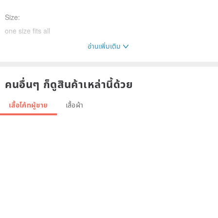
Size:
one size fits all
อ่านเพิ่มเติม
approx.
Length 93cm /36"
คนอื่นๆ ก็ดูสินค้าเหล่านี้ด้วย
Width 62cm /24.5"
Length <Sleeve> 51cm /20"
เสื้อโค้ทผู้ชาย
เสื้อผ้า
Width <Sleeve> 34cm /13"
>> Shop other Mens Kimono collection ⬇️
pinkoi.com/store/litrejapan?categor...
>>FREE SHIPPING
SHIPPING for INTERNATIONAL BUYERS
with tracking number. 1〜2 weeks to most destinations.