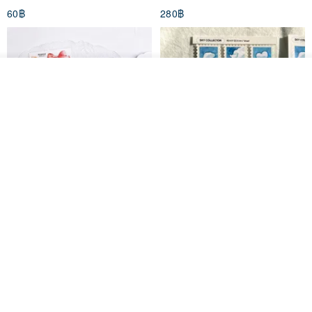
60฿
280฿
รอคิว
ถูกใจ
View Shop
Big ribbon paper sticker
Sky Collector Seal sticker
DOASHOP
Fromto Studio
153฿
110฿