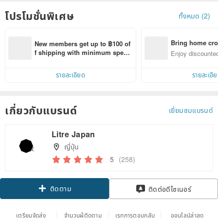
โปรโมชั่นพิเศษ
ทั้งหมด (2)
Bring home cro
New members get up to ฿100 of
n with ease
f shipping with minimum spen
Enjoy discounted
d on their first Pinkoi app order 
ct cross-border 
within 7 days!
รายละเอียด
รายละเอี
เกี่ยวกับแบรนด์
เยี่ยมชมแบรนด์
Litre Japan
ญี่ปุ่น
5
(258)
ติดตาม
ติดต่อดีไซเนอร์
เตรียมจัดส่ง
จำนวนผู้ติดตาม
เรทการตอบกลับ
ออนไลน์ล่าสุด