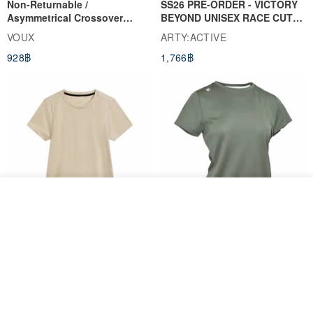
Non-Returnable /
SS26 PRE-ORDER - VICTORY
Asymmetrical Crossover
BEYOND UNISEX RACE CUT
Cropped Sweat-Wicking Top
TANK
VOUX
ARTY:ACTIVE
(Women's) - Perpetual Day
928฿
1,766฿
White
วางในรถเข็น
ถูกใจ
View Shop
Women's Coffee Yarn Short
Women's Little Logo Short
Sleeve T-Shirt With Small
Sleeve T-Shirt
Logo Description – Coffee y
blueplace
blueplace
615฿
615฿
-25%