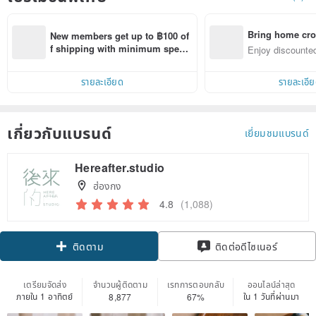
Bring home cro
New members get up to ฿100 of
n with ease
f shipping with minimum spen
Enjoy discounted
d on their first Pinkoi app order 
ct cross-border 
within 7 days!
รายละเอียด
รายละเอี
เกี่ยวกับแบรนด์
เยี่ยมชมแบรนด์
Hereafter.studio
ฮ่องกง
4.8
(1,088)
Claim coupon
ติดต่อดีไซเนอร์
ติดตาม
เตรียมจัดส่ง
จำนวนผู้ติดตาม
เรทการตอบกลับ
ออนไลน์ล่าสุด
ภายใน 1 อาทิตย์
ใน 1 วันที่ผ่านมา
8,877
67%