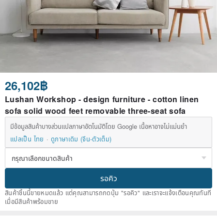
26,102฿
Lushan Workshop - design furniture - cotton linen
sofa solid wood feet removable three-seat sofa
มีข้อมูลสินค้าบางส่วนแปลภาษาอัตโนมัติโดย Google เนื้อหาอาจไม่แม่นยำ
แปลเป็น ไทย
ดูภาษาเดิม (จีน-ตัวเต็ม)
รอคิว
สินค้าชิ้นนี้ขายหมดแล้ว แต่คุณสามารถกดปุ่ม "รอคิว" และเราจะแจ้งเตือนคุณทันที
เมื่อมีสินค้าพร้อมขาย