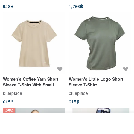
(Women's) - Perpetual Day
928฿
1,766฿
White
Women's Coffee Yarn Short
Women's Little Logo Short
Sleeve T-Shirt With Small
Sleeve T-Shirt
Logo Description – Coffee y
blueplace
blueplace
615฿
615฿
-25%
รอคิว
View Shop