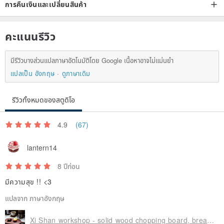
การคืนเงินและเปลี่ยนสินค้า
คะแนนรีวิว
มีรีวิวบางส่วนแปลภาษาอัตโนมัติโดย Google เนื้อหาอาจไม่แม่นยำ
แปลเป็น อังกฤษ
ดูภาษาเดิม
รีวิวทั้งหมดของสตูดิโอ
4.9
(67)
lantern14
8 ปีก่อน
มีความสุข !! <3
แปลจาก ภาษาอังกฤษ
Xi Shan workshop - solid wood chopping board, breadboard, cheese board, plate (walnut) - with a small handle