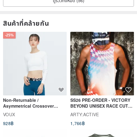
ดูรีวิวทั้งหมด (56)
สินค้าที่คล้ายกัน
-25%
Non-Returnable /
SS26 PRE-ORDER - VICTORY
Asymmetrical Crossover
BEYOND UNISEX RACE CUT
Cropped Sweat-Wicking Top
TANK
VOUX
ARTY:ACTIVE
(Women's) - Perpetual Day
928฿
1,766฿
White