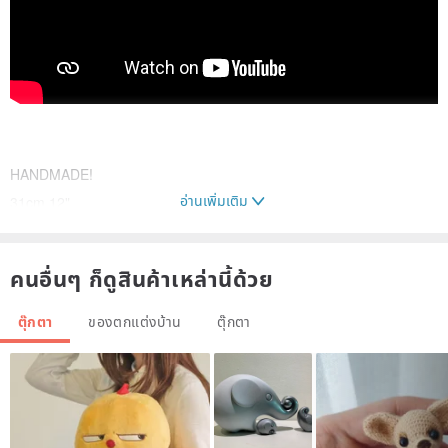
HANDMADE!
อ่านเพิ่มเติม
31cm 12"
The dolls are ideal for a collection or gift! Every toy is unique!
Material is linen
คนอื่นๆ ก็ดูสินค้าเหล่านี้ด้วย
All the toys are made in the style of primitive technology.
The material inside the dolls is hypoallergenic synthetic fiber.
ตุ๊กตา
ของตกแต่งบ้าน
ตุ๊กตา
Toning is made with a help of a special technology(virification).
The quantity is limited!