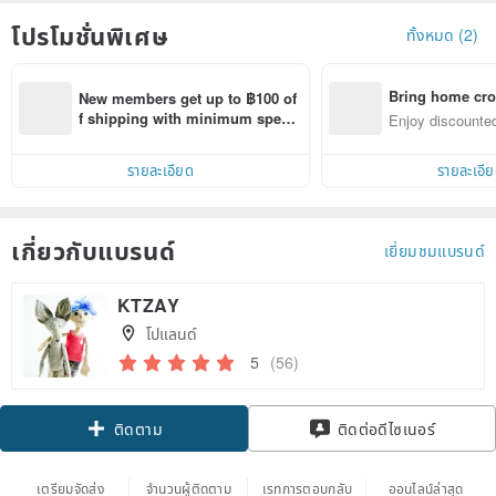
โปรโมชั่นพิเศษ
ทั้งหมด (2)
Bring home cro
New members get up to ฿100 of
n with ease
f shipping with minimum spen
Enjoy discounted
d on their first Pinkoi app order 
ct cross-border 
within 7 days!
รายละเอียด
รายละเอี
เกี่ยวกับแบรนด์
เยี่ยมชมแบรนด์
KTZAY
โปแลนด์
5
(56)
ติดตาม
ติดต่อดีไซเนอร์
เตรียมจัดส่ง
จำนวนผู้ติดตาม
เรทการตอบกลับ
ออนไลน์ล่าสุด