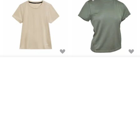
Women's Coffee Yarn Short
Women's Little Logo Short
ผลิตตามใบสั่งซื้อ
Sleeve T-Shirt With Small
Sleeve T-Shirt
ถูกใจ
View Shop
Logo Description – Coffee y
blueplace
blueplace
615฿
615฿
-25%