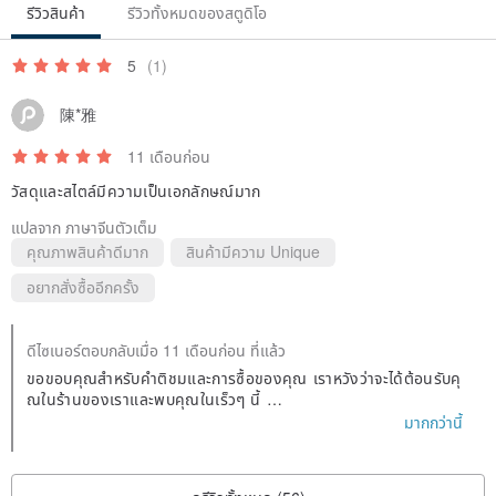
รีวิวสินค้า
รีวิวทั้งหมดของสตูดิโอ
5
(1)
陳*雅
11 เดือนก่อน
วัสดุและสไตล์มีความเป็นเอกลักษณ์มาก
แปลจาก ภาษาจีนตัวเต็ม
คุณภาพสินค้าดีมาก
สินค้ามีความ Unique
อยากสั่งซื้ออีกครั้ง
ดีไซเนอร์ตอบกลับเมื่อ 11 เดือนก่อน ที่แล้ว
ขอขอบคุณสำหรับคำติชมและการซื้อของคุณ เราหวังว่าจะได้ต้อนรับคุ
ณในร้านของเราและพบคุณในเร็วๆ นี้
ขอขอบคุณที่คุณสนใจในด้านสไตล์ ฝีมือ และคุณภาพ
มากกว่านี้