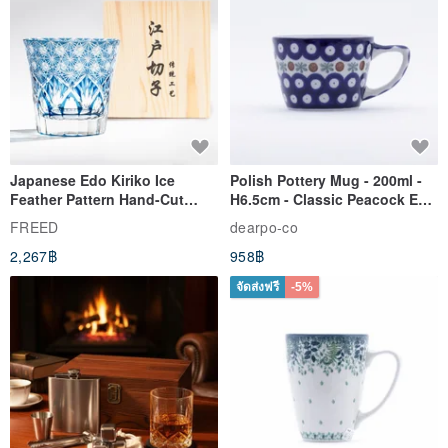
Japanese Edo Kiriko Ice
Polish Pottery Mug - 200ml -
Feather Pattern Hand-Cut
H6.5cm - Classic Peacock Eye
Whisky Glass - Blue Engraved
& Dragonfly
FREED
dearpo-co
Gift for Dad
2,267฿
958฿
จัดส่งฟรี
-5%