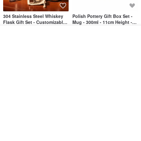
304 Stainless Steel Whiskey
Polish Pottery Gift Box Set -
Flask Gift Set - Customizable
Mug - 300ml - 11cm Height -
Engraving - Father's Day Gift
Fern Pattern
FREED
dearpo-co
รอคิว
1,924฿
1,719฿
1,809฿
View Shop
[Mùchūn Life] 240ml Shāmù
Mug - Little Snow
Tianmu Glaze Round Teapot
by Master Ye Minxiang
NATURE GLAZE สตูดิโอเซรามิก
goodday-ankeng
2,290฿
1,122฿