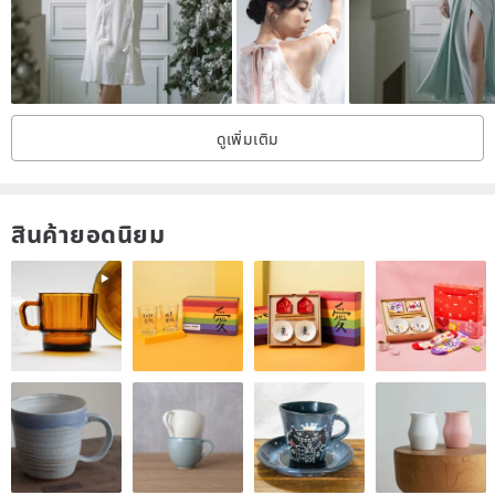
A L L M A D E I N J A P A N
ดูเพิ่มเติม
สินค้ายอดนิยม