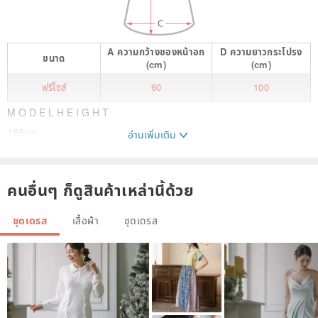
A
ความกว้างของหน้าอก
D
ความยาวกระโปรง
ขนาด
(cm)
(cm)
ฟรีไซส์
60
100
M O D E L H E I G H T
158cm
อ่านเพิ่มเติม
S I Z E G U I D E
คนอื่นๆ ก็ดูสินค้าเหล่านี้ด้วย
Size : Free
Back-length : 100㎝
ชุดเดรส
เสื้อผ้า
ชุดเดรส
Chest-width : 60cm
Q U A L I T Y
Cotton 100%
(made in TAKASHIMA JAPAN)