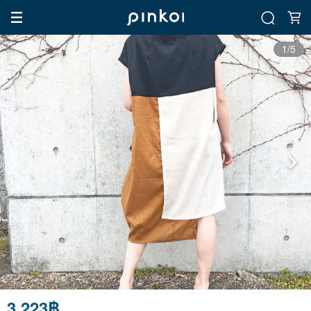
1/5
3,223฿