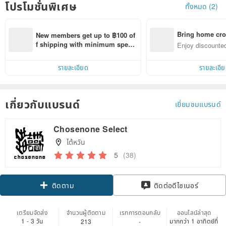
โปรโมชั่นพิเศษ
ทั้งหมด (2)
Bring home cro
New members get up to ฿100 of
n with ease
f shipping with minimum spen
Enjoy discounted
d on their first Pinkoi app order 
ct cross-border 
within 7 days!
รายละเอียด
รายละเอี
เกี่ยวกับแบรนด์
เยี่ยมชมแบรนด์
Chosenone Select
ไต้หวัน
5
(38)
Claim coupon
ติดต่อดีไซเนอร์
ติดตาม
เตรียมจัดส่ง
จำนวนผู้ติดตาม
เรทการตอบกลับ
ออนไลน์ล่าสุด
1 - 3 วัน
มากกว่า 1 อาทิตย์ที่
213
-