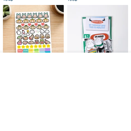
รอคิว
ถูกใจ
View Shop
สติกเกอร์ | เอลล่าโน๊ต
เซ็ตสติกเกอร์ MY THERAPIST
SAID THIS IS HEALTHY
SISIDEA
ease around
60฿
280฿