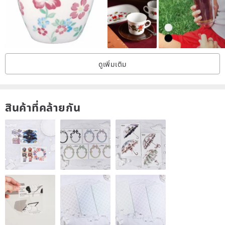
the cup body is thick and stable, and the heat preservation is good.
Skill description: The exterior of the cup body is hand-carved, this
glaze is not easy to leave tea stains, and it is easier to clean.
ดูเพิ่มเติม
Pottery Cup Size: The capacity is about 150cc ±5, the height of the
cup is about 6.5 cm, and the diameter of the cup mouth is about
7.5 cm (without the handle).
สินค้าที่คล้ายกัน
The pottery is a limited edition handmade work by the artist.
Each piece has slight differences, presenting a unique, simple
and natural personal style. The actual size is subject to the
actual product.
The cleaning method can be washed with neutral detergent and