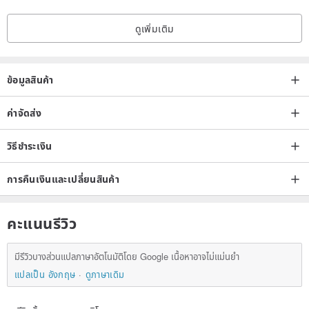
natural scouring pad or sponge.
ดูเพิ่มเติม
Maintenance method: ceramics are fragile items, avoid strong
collisions.
ข้อมูลสินค้า
ค่าจัดส่ง
วิธีชำระเงิน
การคืนเงินและเปลี่ยนสินค้า
คะแนนรีวิว
มีรีวิวบางส่วนแปลภาษาอัตโนมัติโดย Google เนื้อหาอาจไม่แม่นยำ
แปลเป็น อังกฤษ
ดูภาษาเดิม