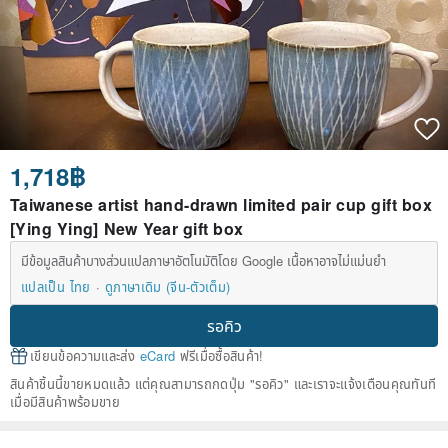
1,718฿
Taiwanese artist hand-drawn limited pair cup gift box
[Ying Ying] New Year gift box
มีข้อมูลสินค้าบางส่วนแปลภาษาอัตโนมัติโดย Google เนื้อหาอาจไม่แม่นยำ
แปลเป็น ไทย
ดูภาษาเดิม (จีน-ตัวเต็ม)
รอคิว
เขียนข้อความและส่ง
eCard
ฟรีเมื่อซื้อสินค้า!
สินค้าชิ้นนี้ขายหมดแล้ว แต่คุณสามารถกดปุ่ม "รอคิว" และเราจะแจ้งเตือนคุณทันที
เมื่อมีสินค้าพร้อมขาย