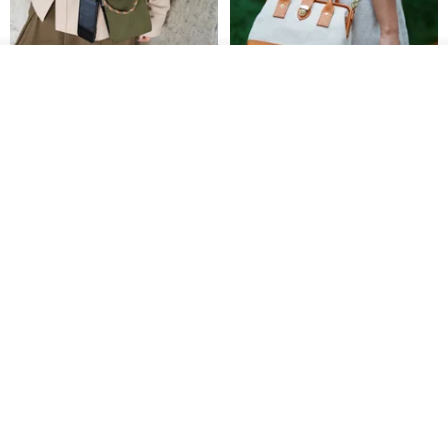
รอคิว
View Shop
AOKING Crossbody Phone
Vintage Canvas and Leather
Bag XK58422F green
Doctor Bag | Handmade 2Way
Purse | Retro Frame Bag wi
aoking-hk
LEVAS | กระเป๋าผ้าใบผสมหนังแท้
1,766฿
3,377฿
-12%