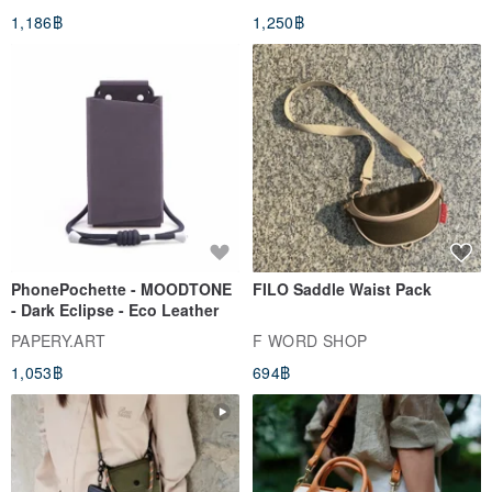
1,186฿
1,250฿
PhonePochette - MOODTONE
FILO Saddle Waist Pack
- Dark Eclipse - Eco Leather
PAPERY.ART
F WORD SHOP
1,053฿
694฿