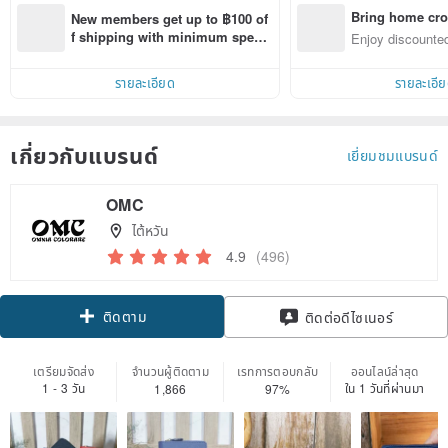
Bring home cro
New members get up to ฿100 of
n with ease
f shipping with minimum spen
Enjoy discounted
d on their first Pinkoi app order 
ct cross-border 
within 7 days!
รายละเอียด
รายละเอี
เกี่ยวกับแบรนด์
เยี่ยมชมแบรนด์
OMC
ไต้หวัน
4.9
(496)
ติดตาม
ติดต่อดีไซเนอร์
เตรียมจัดส่ง
จำนวนผู้ติดตาม
เรทการตอบกลับ
ออนไลน์ล่าสุด
1 - 3 วัน
ใน 1 วันที่ผ่านมา
1,866
97%