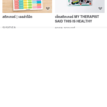
สติกเกอร์ | เอลล่าโน๊ต
เซ็ตสติกเกอร์ MY THERAPIST
SAID THIS IS HEALTHY
SISIDEA
ease around
60฿
280฿
ดูสินค้าอื่นๆ ของดีไซเนอร์
View Shop
Big ribbon paper sticker
Sky Collector Seal sticker
DOASHOP
Fromto Studio