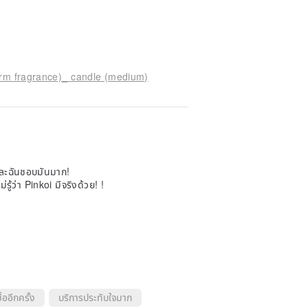
rm fragrance)_ candle (medium)
 และฉันชอบมันมาก!
ม่รู้ว่า Pinkoi มีจริงด้วย! !
้ออีกครั้ง
บริการประทับใจมาก