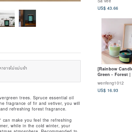
Sa'Vee
Classic Fragran
US$ 43.66
Floral Woody T
หาอาจไม่แม่นยำ
[Rainbow Candl
Green - Forest |
wood tone |
wenfeng1012
Essential oil sc
US$ 16.93
candle
vergreen trees. Spruce essential oil
e fragrance of fir and vetiver, you will
 and refreshing forest fragrance.
r" can make you feel the refreshing
er, while in the cold winter, your
hristmas atmosphere. Recommended to