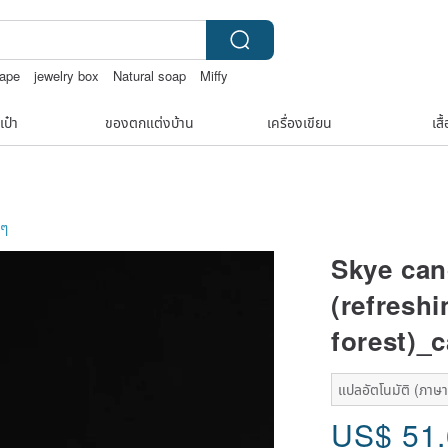
tape
jewelry box
Natural soap
Miffy
เป๋า
ของตกแต่งบ้าน
เครื่องเขียน
เสื
นๆ
Skye can
(refresh
forest)_c
แปลอัตโนมัติ (ภาษาเ
US$
51