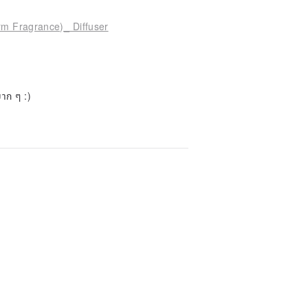
m Fragrance)_ Diffuser
าก ๆ :)
)