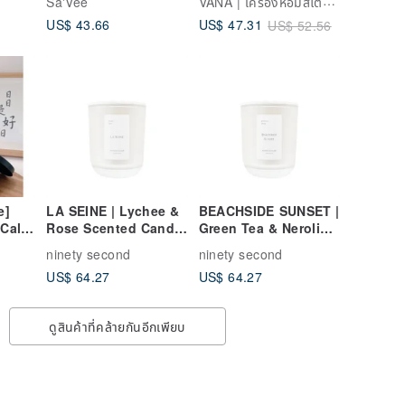
VANA | เครื่องหอมสไตล์นอร์ดิก
Sa'Vee
ce -
wood tone
Oriental Woody
US$ 43.66
US$ 47.31
US$ 52.56
one
e]
LA SEINE | Lychee &
BEACHSIDE SUNSET |
 Calm
Rose Scented Candle
Green Tea & Neroli
| ninety second
Scented Candle |
ninety second
ninety second
ented
ninety second
US$ 64.27
US$ 64.27
ดูสินค้าที่คล้ายกันอีกเพียบ