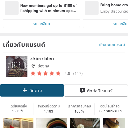
Bring home cro
New members get up to ฿100 of
n with ease
f shipping with minimum spen
Enjoy discounted
d on their first Pinkoi app order 
ct cross-border 
within 7 days!
รายละเอียด
รายละเอี
เกี่ยวกับแบรนด์
เยี่ยมชมแบรนด์
zèbre bleu
ฮ่องกง
4.9
(117)
ติดตาม
ติดต่อดีไซเนอร์
เตรียมจัดส่ง
จำนวนผู้ติดตาม
เรทการตอบกลับ
ออนไลน์ล่าสุด
1 - 3 วัน
3 - 7 วันที่ผ่านมา
1,183
100%