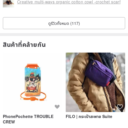
Creative multi-ways organic cotton cowl -crochet scarf
ดูรีวิวทั้งหมด (117)
สินค้าที่คล้ายกัน
PhonePochette TROUBLE
FILO | กระเป๋าสะพาย Suite
CREW