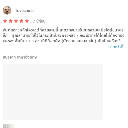
ilovecamo
7 ปีก่อน
ฉันติดตะขอถักโครเชต์ที่สวยงามนี้ สะดวกสบายในการสวมใส่มีสไตล์ขนาดเ
ล็ก - คุณสามารถใส่ไว้ในกระเป๋าเป้สะพายหลัง / กระเป๋าถือได้โดยไม่ต้องครอ
บครองพื้นที่มาก n ส่วนที่ดีที่สุดคือ (นักออกแบบบอกฉัน) มันซักเครื่องวิธีเ
ย็นคือ! ขอเเนะนำ.
มากกว่านี้
แปลจาก ภาษาอังกฤษ