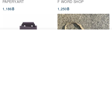
PAPERY.ART
F WORD SHOP
1,186฿
1,250฿
ดูสินค้าอื่นๆ ของดีไซเนอร์
View Shop
PhonePochette - MOODTONE
FILO Saddle Waist Pack
- Dark Eclipse - Eco Leather
PAPERY.ART
F WORD SHOP
1,053฿
694฿