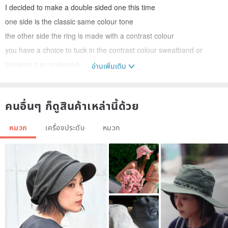
I decided to make a double sided one this time
one side is the classic same colour tone
the other side the ring is made with a contrast colour
you have a choice to tuck in the contrast colour sweatband or
showing it as preferred
อ่านเพิ่มเติม
[Product details]
คนอื่นๆ ก็ดูสินค้าเหล่านี้ด้วย
Size: 42- 45cm (fits most of the ladies head measurement)
Diameter of the flat crowned part: 24cm
หมวก
เครื่องประดับ
หมวก
Handmade by Zèbre Bleu in Hong Kong
Takes about a week to produce a new one, look closely at the
picture you will understand
[Shipping method]
For delivering to HK, HK post REGISTERED parcel mail is used,