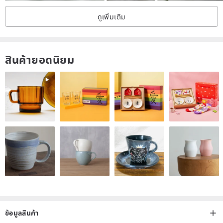
I also hope that the lucky rope we woven can bring courage to you
ดูเพิ่มเติม
who are wearing it♡♡♡
/
สินค้ายอดนิยม
This is still the same tireless insistence, please provide the
best hand around!
We suggest to leave 0.6～0.8 cm looseness (please use a
measuring tape or thin line to measure by yourself)
ex. The closest hand circumference 14.5 cm + 0.7 cm looseness =
15.2 cm
If there is no special requirement for remarks or full-length
size, the size of the hand circumference will default to a
looseness of +0.7 cm! Thank you!
ข้อมูลสินค้า
• Because the length of the finished lucky rope cannot be modified,