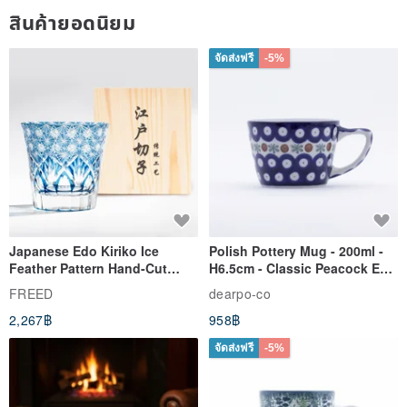
an order :-)
สินค้ายอดนิยม
After the payment is completed
production working day will be
about 3-7 days from the next day (excluding holidays and
จัดส่งฟรี
-5%
excluding six days)
✨
But the actual production working days are still based on
the design hall bulletin board
, thank you. ✨
Each bracelet is custom-made + handmade fine-knitting, and the
number of knitting is limited every day! Please be considerate and
thank you for your patience 💕
In addition, the merchandise inventory is not in stock, the lucky
Japanese Edo Kiriko Ice
Polish Pottery Mug - 200ml -
ropes are all made according to the customer's order, and there is
Feather Pattern Hand-Cut
H6.5cm - Classic Peacock Eye
Whisky Glass - Blue Engraved
& Dragonfly
no stock! Thank you♡
FREED
dearpo-co
Gift for Dad
2,267฿
958฿
จัดส่งฟรี
-5%