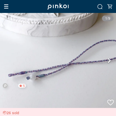
1/9
5
26 sold