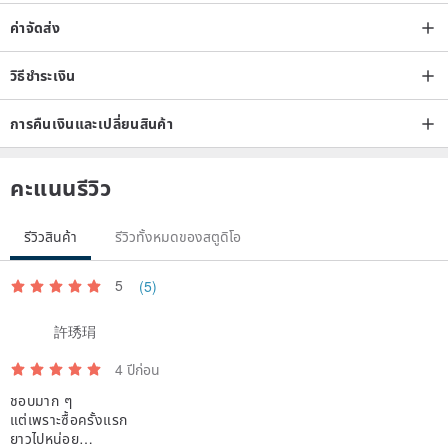
it will not be refunded, exchanged, or modified without additional
ค่าจัดส่ง
money~
So please measure the size that fits your hand well~
วิธีชำระเงิน
If you are not sure what to look at, you can write to us and let us
reconfirm it for you! We are very happy to serve you ♡
การคืนเงินและเปลี่ยนสินค้า
/
คะแนนรีวิว
*Vajra knot is a kind of knot, in Tibetan Buddhism, it is a kind of
amulet, which protects against evil and protects peace
รีวิวสินค้า
รีวิวทั้งหมดของสตูดิโอ
• The color in the photo may vary slightly depending on the display
5
(5)
screen.
*Natural crystal minerals and semi- Gemstone have their own
許琇琄
energy fields. After purchase, they can be worn in the temple
4 ปีก่อน
censer after being purified for three times. Various religions can be
ชอบมาก ๆ
purified and blessed in their own way.
แต่เพราะซื้อครั้งแรก
•Natural stones and micro Gemstone are different in appearance.
ยาวไปหน่อย