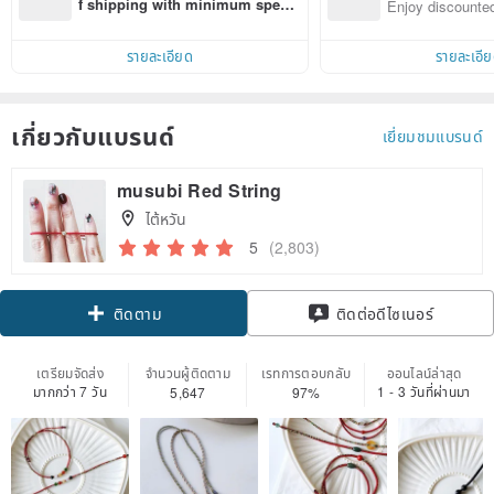
n with ease
f shipping with minimum spen
Enjoy discounted
d on their first Pinkoi app order 
ct cross-border 
within 7 days!
รายละเอียด
รายละเอี
เกี่ยวกับแบรนด์
เยี่ยมชมแบรนด์
musubi Red String
ไต้หวัน
5
(2,803)
ติดตาม
ติดต่อดีไซเนอร์
เตรียมจัดส่ง
จำนวนผู้ติดตาม
เรทการตอบกลับ
ออนไลน์ล่าสุด
มากกว่า 7 วัน
1 - 3 วันที่ผ่านมา
5,647
97%