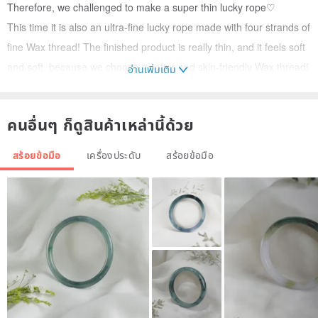
Therefore, we challenged to make a super thin lucky rope♡
This time it is also an ultra-fine lucky rope made with four strands of
fine Wax thread! The finished product is really thin, and it feels soft
and soft, because we choose a softer and skin-friendly Wax thread!
อ่านเพิ่มเติม
There is no sense of existence to wear! But it won't be loosened
easily! Don't worry about losing it accidentally♡
คนอื่นๆ ก็ดูสินค้าเหล่านี้ด้วย
♡Brand Story♡
สร้อยข้อมือ
เครื่องประดับ
สร้อยข้อมือ
• musubi • The wish of romantic life lucky rope / wish rope /
knot rope •
Musubi injects a sense of freshness into the tradition, a little cute, a
little temperament, specially selected very fine Wax thread and five-
color thread to pray for the King Kong knot one knot of the goblin
knitting, it takes more time to knit than ordinary lucky rope, but it is
worn Very delicate, with an elegant temperament in the traditional
heritage! Recommended for those who like to wear thin bracelets!