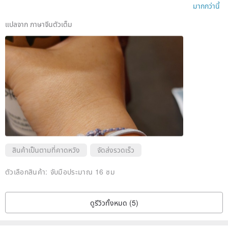
ก็แค่เสี่ยง
There may be some tiny flaws such as cracks, pits, natural
มากกว่านี้
patterns, black spots and mixed colors. We will try our best to select
แปลจาก ภาษาจีนตัวเต็ม
those with good quality. Please make sure that you can accept it
before placing an order.
* Wax wire is more durable than traditional Chinese knot wire, it can
be worn for a long time, no need to take it off specially
*
can touch the water, wear a bath and sleep without any
problems♡
• More than
(inclusive) 20 cm or more
Please inquire separately for
hand circumference/foot circumference, thank you!
สินค้าเป็นตามที่คาดหวัง
จัดส่งรวดเร็ว
• To friends in Hong Kong and abroad: We are sending
registered
ตัวเลือกสินค้า:
จับมือประมาณ 16 ซม
by air (not SF Express)
Please fill in the name and receiving
address of the certificate, thank you!
ดูรีวิวทั้งหมด (5)
♡
Please read the bulletin board of the store carefully before placing