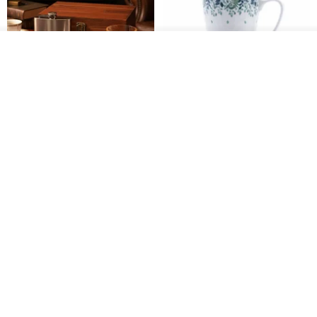
ผลิตตามใบสั่งซื้อ
ถูกใจ
View Shop
304 Stainless Steel Whiskey
Polish Pottery Gift Box Set -
Flask Gift Set - Customizable
Mug - 300ml - 11cm Height -
Engraving - Father's Day Gift
Fern Pattern
FREED
dearpo-co
1,924฿
1,719฿
1,809฿