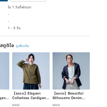
ใน 1 วันที่ผ่านมา
-
-
1 - 3 วัน
นสตูดิโอ
ดูเพิ่มเติม
t
【soco】Elegant
【soco】Beautiful
igan
Collarless Cardigan
Silhouette Denim
cated
with a Refined
Cardigan / Dark
soco
soco
ck
Silhouette / Olive
Indigo h042f-din2