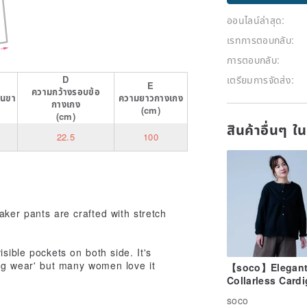
ติดตาม
ออนไลน์ล่าสุด:
เรทการตอบกลับ:
การตอบกลับ:
เตรียมการจัดส่ง:
D
E
ความกว้างรอบข้อ
้นขา
ความยาวกางเกง
กางเกง
(cm)
(cm)
สินค้าอื่นๆ ใ
22.5
100
ker pants are crafted with stretch
sible pockets on both side. It's
ing wear' but many women love it
【soco】Elegan
Collarless Card
with a Sophisti
soco
Silhouette / Bla