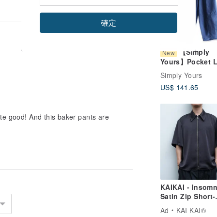
確定
【Simply
New
Yours】Pocket L
42cm, Upper arms: 26cm
Harem Pants, Bl
Simply Yours
when I bend down.
US$ 141.65
ds inside of it and not too loose and
's perfect size for me when worn with
te good! And this baker pants are
 was feeling like they could be slightly
ength about 3cm or something.
ey almost reach my feet and the waist
KAIKAI - Insomn
Satin Zip Short-
Sleeve Shirt
Ad
KAI KAI®