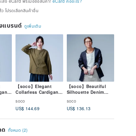
่ง eCard ฟรีเมื่อซื้อสินค้า!
eCard คืออะไร?
้ว โปรดเลือกสินค้าอื่น
ของแบรนด์
ดูเพิ่มเติม
t
【soco】Elegant
【soco】Beautiful
igan
Collarless Cardigan
Silhouette Denim
cated
with a Refined
Cardigan / Dark
soco
soco
ck
Silhouette / Olive
Indigo h042f-din2
US$ 144.69
US$ 136.13
Drab h025d-olr1
ลด
ทั้งหมด (2)