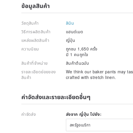
Length ... 100cm
ข้อมูลสินค้า
Front rise length ... 29cm
Inseam ... 74cm
Hem width ... 22.5cm
วัสดุสินค้า
ลินิน
* Our size guide is below
วิธีการผลิตสินค้า
แฮนด์เมด
[model review]
แหล่งผลิตสินค้า
ญี่ปุ่น
Model: 163cm, 58kg / Bust: 88cm, Shoulder width: 
Model Size: M ～ L in Japan
ความนิยม
ถูกชม 1,650 ครั้ง
It's really comfortable thanks to the material even 
มี 1 คนถูกใจ
The waist is also comfortable with horizontal two ban
สินค้าที่จำหน่าย
สินค้าต้นฉบับ
not too tight. The hem almost hits the ground and it
high heel shoes.
รายละเอียดย่อยของ
We think our baker pants may tas
สินค้า
crafted with stretch linen.
[staff reviews]
Height158cm / weight50kg
They are so comfortable and the fabric is very soft! I
ค่าจัดส่งและรายละเอียดอื่นๆ
long on me and I need to roll it up or shorten the l
Height168 / Japanese L size
I can say they are comfortable baker pants ever! Th
ค่าจัดส่ง
ส่งจาก ญี่ปุ่น ไปยัง:
is also comfortable.
สหรัฐอเมริกา
** Size Guide