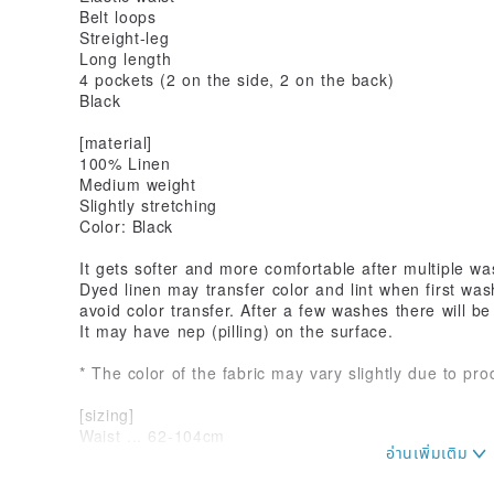
Belt loops
Streight-leg
Long length
4 pockets (2 on the side, 2 on the back)
Black
[material]
100% Linen
Medium weight
Slightly stretching
Color: Black
It gets softer and more comfortable after multiple wa
Dyed linen may transfer color and lint when first was
avoid color transfer. After a few washes there will be
It may have nep (pilling) on the surface.
* The color of the fabric may vary slightly due to pro
[sizing]
Waist ... 62-104cm
Hip ... 108cm
Thigh width ... 33cm