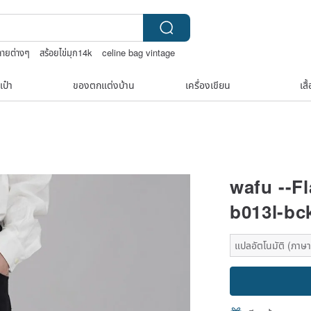
ลายต่างๆ
สร้อยไข่มุก14k
celine bag vintage
เครื่องประดับวินเทจ10k
เป๋า
ของตกแต่งบ้าน
เครื่องเขียน
เสื
wafu --F
b013l-bc
แปลอัตโนมัติ (ภาษาเด