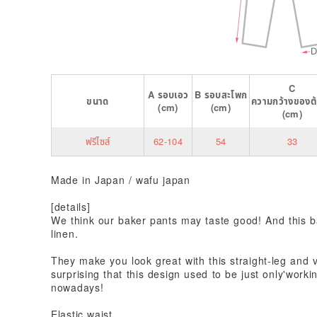
C
A
รอบเอว
B
รอบสะโพก
ขนาด
ความกว้างของต
(cm)
(cm)
(cm)
ฟรีไซส์
62-104
54
33
Made in Japan / wafu japan
[details]
We think our baker pants may taste good! And this ba
linen.
They make you look great with this straight-leg and vi
surprising that this design used to be just only'work
nowadays!
Elastic waist