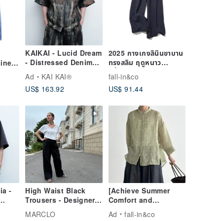
KAIKAI - Lucid Dream
2025 กางเกงลินินขาบาน
- Distressed Denim
ทรงสลิม ฤดูหนาว
inen
Short-Sleeve Jacket
สีน้ำเงิน 200907-6
ue, F
Ad
KAI KAI®
fall-in&co
US$ 163.92
US$ 91.44
ia -
High Waist Black
[Achieve Summer
Trousers - Designer
Comfort and
Brand for the Modern
Elegance] 100%
MARCLO
Ad
fall-in&co
Business Woman
Ramie 3/4 Sleeve UV