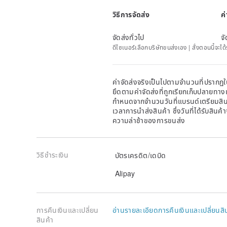
▼ Waist
วิธีการจัดส่ง
ค
Double length of top of the pants or skirt
▼ Hip
Double length of the hipline
จัดส่งทั่วไป
จั
▼ T high width
ดีไซเนอร์เลือกบริษัทขนส่งเอง | สั่งตอนนี้จะไ
Measure from the crotch to the end
▼ Length
Measure from the top to the hem
ค่าจัดส่งจริงเป็นไปตามจำนวนที่ปรากฏใน
▼ Front rise length
ยึดตามค่าจัดส่งที่ถูกเรียกเก็บปลายทาง
Measure from top of the pants to the crotch
กำหนดจากจำนวนวันที่แบรนด์เตรียมสินค
▼ Inseam
เวลาการนำส่งสินค้า ซึ่งวันที่ได้รับสินค้
Measure from the crotch to the hem
ความล่าช้าของการขนส่ง
▼ Hem width
Measure between edges of the hem
วิธีชำระเงิน
บัตรเครดิต/เดบิด
Alipay
การคืนเงินและเปลี่ยน
อ่านรายละเอียดการคืนเงินและเปลี่ยนสิ
สินค้า