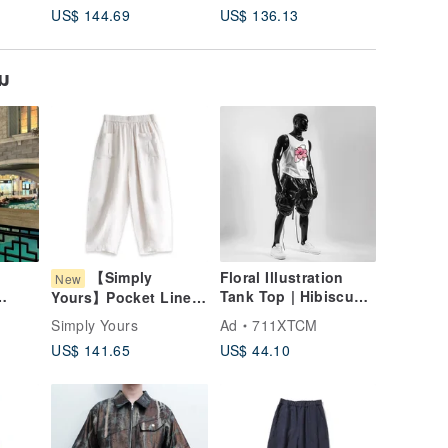
US$ 144.69
US$ 136.13
Drab h025d-olr1
ยม
【Simply
Floral Illustration
New
Tank Top | Hibiscus |
Yours】Pocket Linen
White Print Tank Top
Harem Pants - White,
Simply Yours
Ad
711XTCM
One Size
US$ 141.65
US$ 44.10