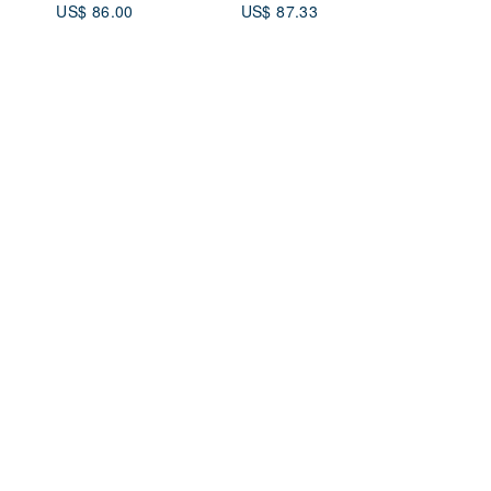
US$ 86.00
US$ 87.33
Shirt Blouse in Light
Green 260519-1