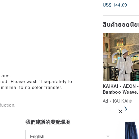
US$ 144.69
h025d-bck1
สินค้ายอดนิ
shes.
hed. Please wash it separately to
KAIKAI - AEON -
 minimal to no color transfer.
Bamboo Weave
Jacket
Ad
KAI KAI®
duction.
US$ 119.38
我們建議的瀏覽環境