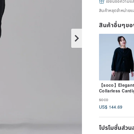
เขียนข้อความและส
สินค้าหยุดจำหน่ายแล
สินค้าอื่นๆ
【soco】Elegan
Collarless Card
with a Sophisti
soco
Silhouette / Bla
US$ 144.69
h025d-bck1
โปรโมชั่นส่วน