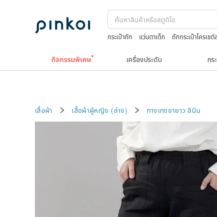
กระเป๋าถัก
แว่นตาเด็ก
ถักกระเป๋าโครเชต์
japanese bandana
nina ricci สร้อยคอ
กิจกรรมพิเศษ
เครื่องประดับ
กระ
เสื้อผ้า
เสื้อผ้าผู้หญิง (ล่าง)
กางเกงขายาว
ลินิน