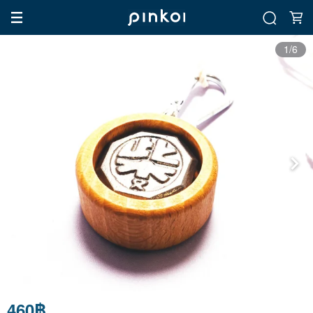
1/6
460฿