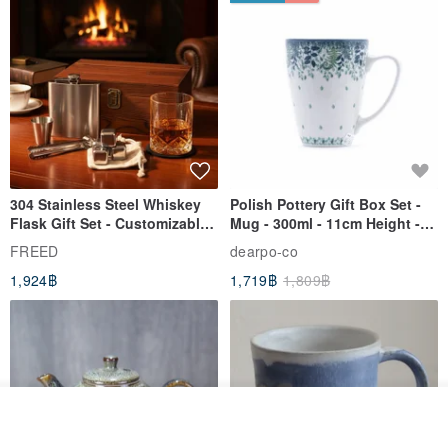
304 Stainless Steel Whiskey
Polish Pottery Gift Box Set -
Flask Gift Set - Customizable
Mug - 300ml - 11cm Height -
Engraving - Father's Day Gift
Fern Pattern
FREED
dearpo-co
1,924฿
1,719฿
1,809฿
วางในรถเข็น
ถูกใจ
View Shop