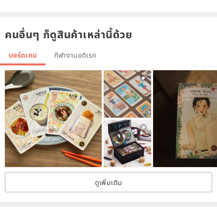
คนอื่นๆ ก็ดูสินค้าเหล่านี้ด้วย
บอร์ดเกม
กีฬางานอดิเรก
SIZE:
φ4.2cm*D1.9cm L50cm/20g
ดูเพิ่มเติม
Materials
Body: beech
rope: cotton