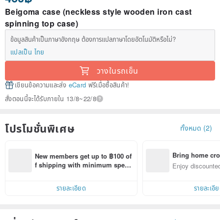
Beigoma case (neckless style wooden iron cast
spinning top case)
ข้อมูลสินค้าเป็นภาษาอังกฤษ ต้องการแปลภาษาโดยอัตโนมัติหรือไม่?
แปลเป็น ไทย
วางในรถเข็น
เขียนข้อความและส่ง
eCard
ฟรีเมื่อซื้อสินค้า!
สั่งตอนนี้จะได้รับภายใน 13/8~22/8
โปรโมชั่นพิเศษ
ทั้งหมด (2)
Bring home cro
New members get up to ฿100 of
n with ease
f shipping with minimum spen
Enjoy discounted
d on their first Pinkoi app order 
ct cross-border 
within 7 days!
รายละเอียด
รายละเอี