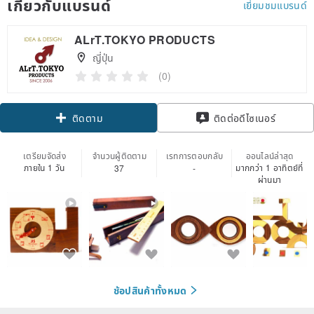
เกี่ยวกับแบรนด์
เยี่ยมชมแบรนด์
ALrT.TOKYO PRODUCTS
ญี่ปุ่น
(0)
Claim coupon
ติดต่อดีไซเนอร์
ติดตาม
เตรียมจัดส่ง
จำนวนผู้ติดตาม
เรทการตอบกลับ
ออนไลน์ล่าสุด
ภายใน 1 วัน
มากกว่า 1 อาทิตย์ที่
37
-
ผ่านมา
ช้อปสินค้าทั้งหมด