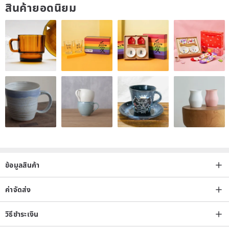
สินค้ายอดนิยม
Metal: brass, steel
Production Info.
Design: Y. Hanzawa
Design registration: 1576400
Made in Japan
Released Jul.2017
Media info:
"Complicated Summers 2 (TV Tokyo)" "Jun Walk (TV Asahi)"
ข้อมูลสินค้า
ค่าจัดส่ง
วิธีชำระเงิน