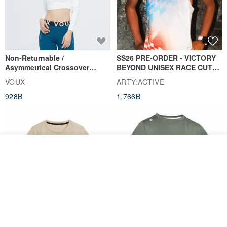
calm and gentle moonlight aura; experience your spirit being softly
healed and purified.
✦ Natural Minimalist Packaging
Non-Returnable /
SS26 PRE-ORDER - VICTORY
Asymmetrical Crossover
BEYOND UNISEX RACE CUT
To practice sustainability and reduce plastic use, this collection
Cropped Sweat-Wicking Top
TANK
VOUX
ARTY:ACTIVE
features "minimalist packaging" design,
(Women's) - Perpetual Day
928฿
1,766฿
White
while ensuring each piece of jewelry arrives safely in your hands.
┈┈┈
⟡ For orders totaling $980 or more:
Includes brand identification card + simple kraft paper box +
ผลิตตามใบสั่งซื้อ
protective cushioning.
ถูกใจ
View Shop
⟡ For orders totaling less than $980:
Includes brand identification card + protective cushioning (no paper
box).
Women's Coffee Yarn Short
Women's Little Logo Short