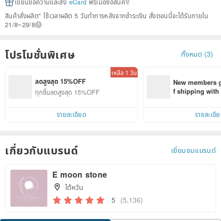
เขียนข้อความและส่ง
eCard
ฟรีเมื่อซื้อสินค้า!
สินค้าสั่งผลิต" ใช้เวลาผลิต 5 วันทำการหลังจากชำระเงิน สั่งตอนนี้จะได้รับภายใน
21/8~29/8
โปรโมชั่นพิเศษ
ทั้งหมด (3)
เหลือ 1 วัน
ลดสูงสุด 15%OFF
New members ge
f shipping wit
ทุกชิ้นลดสูงสุด 15%OFF
d on their first
within 7 days!
รายละเอียด
รายละเอี
เกี่ยวกับแบรนด์
เยี่ยมชมแบรนด์
E moon stone
ไต้หวัน
5
(5,136)
Claim coupon