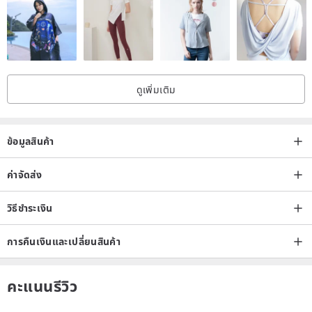
then Orange Moonstone is
"a warm ray of sunshine at dusk."
It carries a gentle frequency, capable of soothing inner anxieties
and infusing a tired soul with a comforting warmth.
ดูเพิ่มเติม
⟡ An Emotional Haven: Orange Moonstone corresponds to the
human body's "solar plexus" (plexus solaris).
When you feel burdened by stress or doubt your self-worth,
ข้อมูลสินค้า
it gently helps to dissolve negative emotions,
guiding you back to inner peace and a sense of security.
ค่าจัดส่ง
วิธีชำระเงิน
⟡ Awakening Creativity and Confidence: It represents warm,
masculine energy,
การคืนเงินและเปลี่ยนสินค้า
dispelling passive thoughts and igniting intuition and creativity.
For those seeking inspiration or wishing to exude confidence in
คะแนนรีวิว
their work,
it is a silent yet steadfast support.