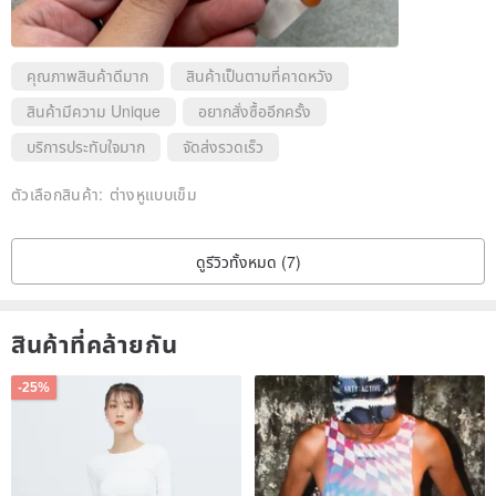
bestowed by the earth.
Please understand and appreciate these characteristics before
คุณภาพสินค้าดีมาก
สินค้าเป็นตามที่คาดหวัง
placing an order.
สินค้ามีความ Unique
อยากสั่งซื้ออีกครั้ง
บริการประทับใจมาก
จัดส่งรวดเร็ว
✦ Daily Cleansing
Each piece of jewelry has been de-magnetized and cleansed
ตัวเลือกสินค้า:
ต่างหูแบบเข็ม
before shipping.
For ongoing care, we recommend the most natural energy
ดูรีวิวทั้งหมด (7)
cleansing methods.
┈┈┈
⟡ Sunlight Cleansing:
สินค้าที่คล้ายกัน
Expose the crystal to morning sunlight for 10-15 minutes; imbue the
-25%
jewelry with bright, optimistic, and positive energy.
⟡ Moonlight Cleansing:
Place the crystal by a moonlit window overnight, infusing it with a