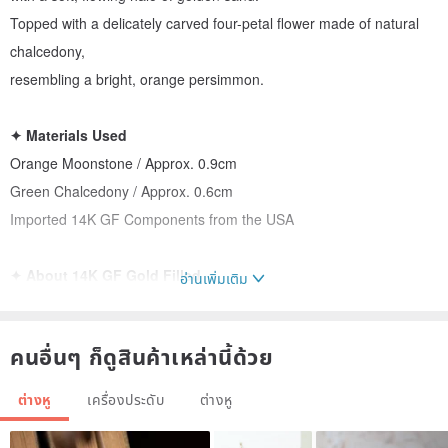
Topped with a delicately carved four-petal flower made of natural
chalcedony,
resembling a bright, orange persimmon.
✦ Materials Used
Orange Moonstone / Approx. 0.9cm
Green Chalcedony / Approx. 0.6cm
Imported 14K GF Components from the USA
✦ About 14K GF Gold Filled
อ่านเพิ่มเติม
The pieces in this collection primarily use 14K Gold Filled imported
from the USA
คนอื่นๆ ก็ดูสินค้าเหล่านี้ด้วย
(abbreviated as 14K GF), also known as "注金" (zhù jīn - gold
injection) or "包金" (bāo jīn - gold plating).
ต่างหู
เครื่องประดับ
ต่างหู
⟡ Craftsmanship: Through high-temperature and high-pressure