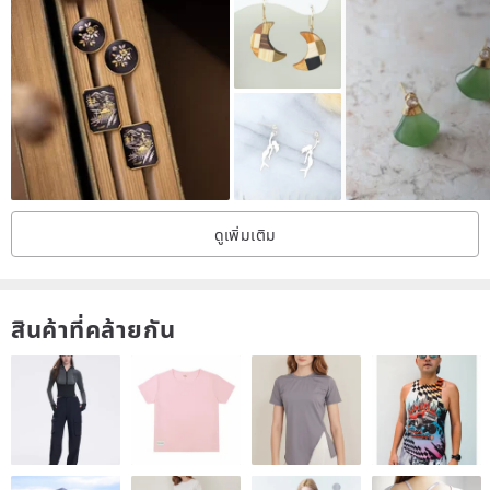
techniques, 14K solid gold is tightly bonded to a base of pure brass.
The gold content is significantly higher than typical gold plating,
offering greater hardness and wear resistance.
┈┈┈
⟡ Aesthetic: It possesses the subtle golden hue characteristic of
solid gold, exuding a gentle, elegant, and sophisticated understated
quality.
ดูเพิ่มเติม
┈┈┈
⟡ Skin-Friendly and Durable: The outer layer is 14K solid gold, with
stable properties that significantly reduce the likelihood of allergic
สินค้าที่คล้ายกัน
reactions.
It can accompany you during showers and handwashing,
maintaining its radiance for years without easily fading.
**✦ Soul Notes of the Gemstone | Orange Moonstone
If Blue Moonstone is the serene deep night,