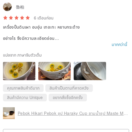
魯柏
6 เดือนก่อน
เครื่องปั้นดินเผา อบอุ่น เทอะทะ หยาบกระด้าง
อย่างไร จึงมีความละเอียดอ่อน
มากกว่านี้
รองรับ ความเบา สู่การขัดเกลาของกาลเวลา
แปลจาก ภาษาจีนตัวเต็ม
แก้วชาดอกไม้ใช้งานได้จริง กักเก็บความร้อน งดงาม
คุณภาพสินค้าดีมาก
สินค้าเป็นตามที่คาดหวัง
สินค้ามีความ Unique
อยากสั่งซื้ออีกครั้ง
Pebok Hikari Pebok ซุป Haraky Cup ชามน้ําซุป Maste Moju Bowl Gratin Plate Uphold