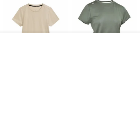
รอคิว
ถูกใจ
View Shop
Women's Coffee Yarn Short
Women's Little Logo Short
Sleeve T-Shirt With Small
Sleeve T-Shirt
Logo Description – Coffee y
blueplace
blueplace
615฿
615฿
-25%