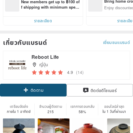
Bring home cro
New members get up to ฿100 of
n with ease
f shipping with minimum spen
Enjoy discounted
d on their first Pinkoi app order 
ct cross-border 
within 7 days!
รายละเอียด
รายละเอี
เกี่ยวกับแบรนด์
เยี่ยมชมแบรนด์
Reboot Life
ญี่ปุ่น
4.9
(14)
ติดตาม
ติดต่อดีไซเนอร์
เตรียมจัดส่ง
จำนวนผู้ติดตาม
เรทการตอบกลับ
ออนไลน์ล่าสุด
ภายใน 1 อาทิตย์
ใน 1 วันที่ผ่านมา
215
58%