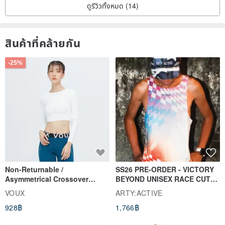
ดูรีวิวทั้งหมด (14)
สินค้าที่คล้ายกัน
-25%
Non-Returnable /
SS26 PRE-ORDER - VICTORY
Asymmetrical Crossover
BEYOND UNISEX RACE CUT
Cropped Sweat-Wicking Top
TANK
VOUX
ARTY:ACTIVE
(Women's) - Perpetual Day
928฿
1,766฿
White