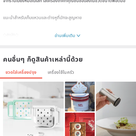
จากร้านไปยังหม้อใบเล็ก ใส่เครื่องเทศที่คุณชื่นชอบลงในขวดขนาดพอดีมือ
แนะนำสำหรับเก็บแหวนและต่างหูที่มักจะสูญหาย
◇สเปค◇
อ่านเพิ่มเติม
- ขนาด: เส้นผ่านศูนย์กลางประมาณ 7.0 ซม. × สูงประมาณ 7.0 ซม
- ความจุ : ประมาณ 80cc
คนอื่นๆ ก็ดูสินค้าเหล่านี้ด้วย
-ข้อมูลจำเพาะ: ไมโครเวฟปลอดภัย เครื่องล้างจานปลอดภัย *ไม่มีไฟเปิด
- วัสดุ: เครื่องปั้นดินเผา
ขวดใส่เครื่องปรุง
เครื่องใช้ในครัว
เครื่องปั้นดินเผา: Takatori ware Motonaga Touen
●พื้นที่การผลิต: หมู่บ้านโทโฮ จังหวัดฟุกุโอกะ
●การผลิต: เครื่องปั้นชา Chikuzen เครื่องปั้นดินเผา Takatori Motonaga
Touen Shoichi Motonaga
■สีจริงอาจแตกต่างจากภาพที่โพสต์เนื่องจากการตั้งค่าจอภาพ