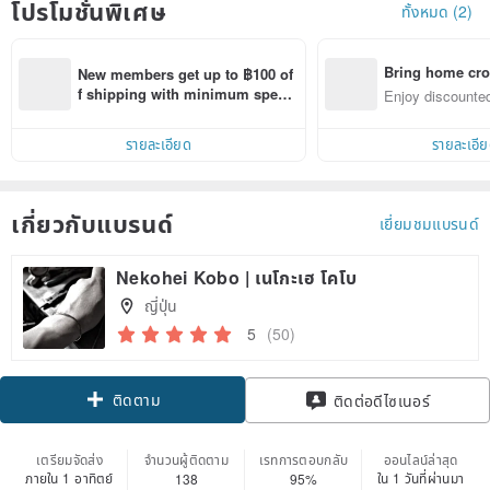
โปรโมชั่นพิเศษ
ทั้งหมด (2)
Bring home cro
New members get up to ฿100 of
n with ease
f shipping with minimum spen
Enjoy discounted
d on their first Pinkoi app order 
ct cross-border 
within 7 days!
รายละเอียด
รายละเอี
เกี่ยวกับแบรนด์
เยี่ยมชมแบรนด์
Nekohei Kobo | เนโกะเฮ โคโบ
ญี่ปุ่น
5
(50)
ติดตาม
ติดต่อดีไซเนอร์
เตรียมจัดส่ง
จำนวนผู้ติดตาม
เรทการตอบกลับ
ออนไลน์ล่าสุด
ภายใน 1 อาทิตย์
ใน 1 วันที่ผ่านมา
138
95%