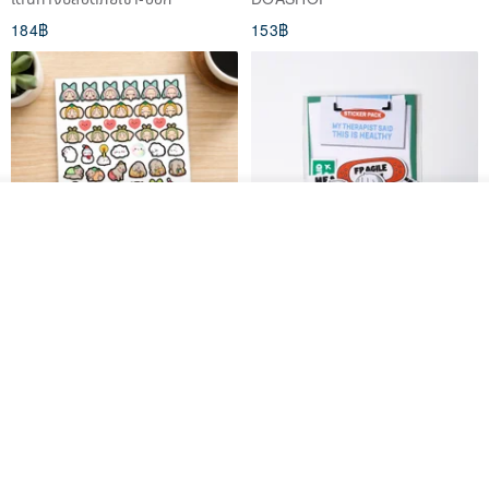
184฿
153฿
วางในรถเข็น
ถูกใจ
View Shop
สติกเกอร์ | เอลล่าโน๊ต
เซ็ตสติกเกอร์ MY THERAPIST
SAID THIS IS HEALTHY
SISIDEA
ease around
60฿
280฿