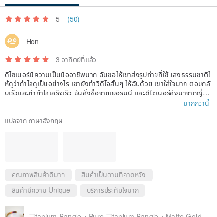
5
(50)
Hon
3 อาทิตย์ที่แล้ว
ดีไซเนอร์มีความเป็นมืออาชีพมาก ฉันขอให้เขาส่งรูปถ่ายที่ใช้แสงธรรมชาติใ
ห้ดูว่ากำไลดูเป็นอย่างไร เขายังทำวิดีโอสั้นๆ ให้ฉันด้วย เขาใส่ใจมาก ตอบกลั
บเร็วและทำกำไลเสร็จเร็ว ฉันสั่งซื้อจากเยอรมนี และดีไซเนอร์ส่งมาจากญี่ปุ่น
ฉันได้รับกำไลภายในเวลาไม่ถึงสองสัปดาห์ และสิ่งที่สำคัญที่สุดคือ: คู่หมั้นข
มากกว่านี้
องฉันชอบมันมาก
แปลจาก ภาษาอังกฤษ
คุณภาพสินค้าดีมาก
สินค้าเป็นตามที่คาดหวัง
สินค้ามีความ Unique
บริการประทับใจมาก
Titanium Bangle・Pure Titanium Bangle・Matte Gold 59mm・Oval Model