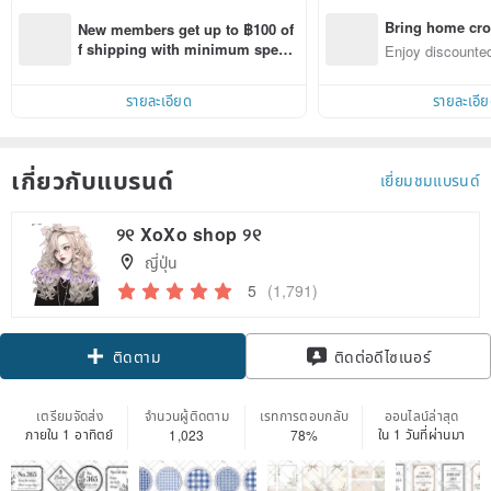
Bring home cro
New members get up to ฿100 of
n with ease
f shipping with minimum spen
Enjoy discounted
d on their first Pinkoi app order 
ct cross-border 
within 7 days!
รายละเอียด
รายละเอี
เกี่ยวกับแบรนด์
เยี่ยมชมแบรนด์
୨୧ XoXo shop ୨୧
ญี่ปุ่น
5
(1,791)
ติดตาม
ติดต่อดีไซเนอร์
เตรียมจัดส่ง
จำนวนผู้ติดตาม
เรทการตอบกลับ
ออนไลน์ล่าสุด
ภายใน 1 อาทิตย์
ใน 1 วันที่ผ่านมา
1,023
78%