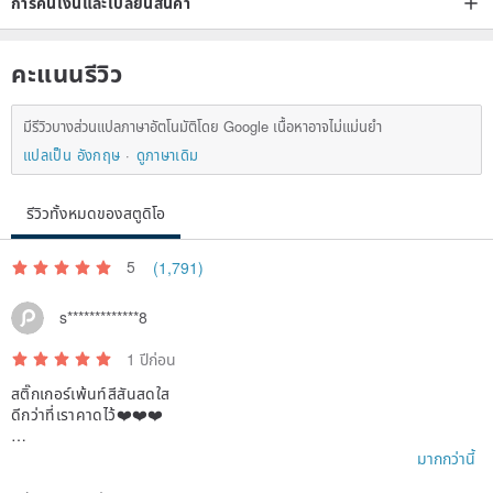
การคืนเงินและเปลี่ยนสินค้า
คะแนนรีวิว
มีรีวิวบางส่วนแปลภาษาอัตโนมัติโดย Google เนื้อหาอาจไม่แม่นยำ
แปลเป็น อังกฤษ
ดูภาษาเดิม
รีวิวทั้งหมดของสตูดิโอ
5
(1,791)
s*************8
1 ปีก่อน
สติ๊กเกอร์เพ้นท์สีสันสดใส
ดีกว่าที่เราคาดไว้❤️❤️❤️
ถ้าเราใช้สติ๊กเกอร์เหล่านั้น เราจะแฮชแท็กคุณ😀และแบ่งปันคุณด้วย
มากกว่านี้