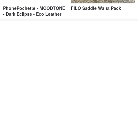
PhonePochette - MOODTONE
FILO Saddle Waist Pack
- Dark Eclipse - Eco Leather
PAPERY.ART
F WORD SHOP
วางในรถเข็น
1,053฿
694฿
ถูกใจ
View Shop
AOKING Crossbody Phone
Vintage Canvas and Leather
Bag XK58422F green
Doctor Bag | Handmade 2Way
Purse | Retro Frame Bag wi
aoking-hk
LEVAS | กระเป๋าผ้าใบผสมหนังแท้
1,766฿
3,377฿