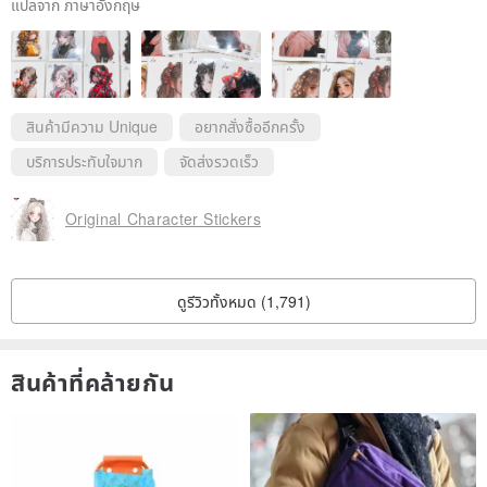
และขอบคุณสำหรับสติ๊กเกอร์ของขวัญ เราชอบมัน!
แปลจาก ภาษาอังกฤษ
ขอขอบคุณสำหรับการตอบกลับอันกรุณาของคุณ
ชอบคุณมากเลย！
แล้วฉันจะกลับมาเร็วๆ นี้❤️
สินค้ามีความ Unique
อยากสั่งซื้ออีกครั้ง
บริการประทับใจมาก
จัดส่งรวดเร็ว
Original Character Stickers
ดูรีวิวทั้งหมด (1,791)
สินค้าที่คล้ายกัน