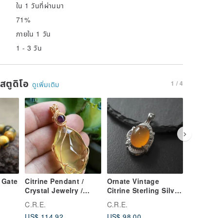
ใน 1 วันที่ผ่านมา
71%
ภายใน 1 วัน
1 - 3 วัน
นสตูดิโอ
1 / 4
ดูเพิ่มเติม
 Gate
Citrine Pendant /
Ornate Vintage
Pe
New
Crystal Jewelry /
Citrine Sterling Silver
Mobius 
my
Copper Wire Weaving
Pendant - For Luck,
Space Pu
C.R.E.
C.R.E.
C.R.E.
olden
/ Metal Wire Weaving
Wealth & Protection
Mind-Bo
US$ 114.92
US$ 98.00
US$ 43.