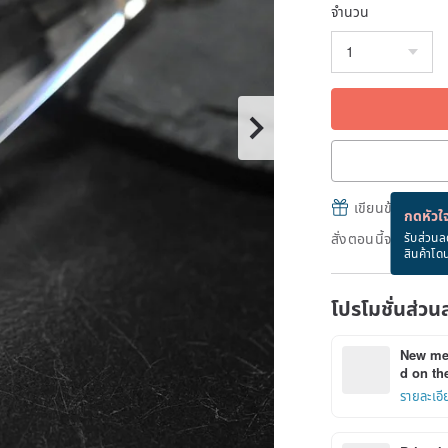
จำนวน
เขียนข้อความและส
กดหัวใจ
สั่งตอนนี้จะได้รับ
รับส่วนล
สินค้าโด
โปรโมชั่นส่วน
New mem
d on the
รายละเอี