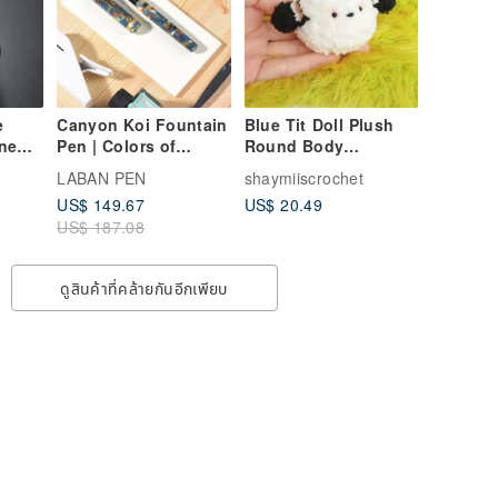
e
Canyon Koi Fountain
Blue Tit Doll Plush
ne
Pen | Colors of
Round Body
A3
spiritual abundance
Customizable with
LABAN PEN
shaymiiscrochet
tual
Charms, Pins, Color
US$ 149.67
US$ 20.49
Fortu
Changes Handmade
US$ 187.08
h
Yarn Pet
ดูสินค้าที่คล้ายกันอีกเพียบ