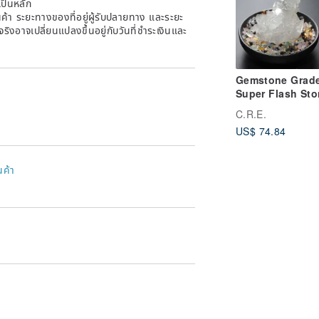
เป็นหลัก
้า ระยะทางของที่อยู่ผู้รับปลายทาง และระยะ
าจริงอาจเปลี่ยนแปลงขึ้นอยู่กับวันที่ชำระเงินและ
Gemstone Grad
Super Flash Sto
Zeolite Cluster 
C.R.E.
Ore/Crystal/Spiri
US$ 74.84
Practice/Lucky/
ne/Breakthroug
นค้า