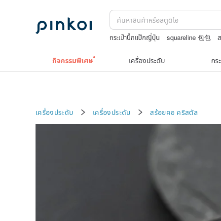
กระเป๋าปิ๊กแป๊กญี่ปุ่น
squareline 包包
ส
ต่างหูไม่เจาะ9k
ต่างหู10k
แก้ว
กิจกรรมพิเศษ
เครื่องประดับ
กระ
เครื่องประดับ
เครื่องประดับ
สร้อยคอ
คริสตัล