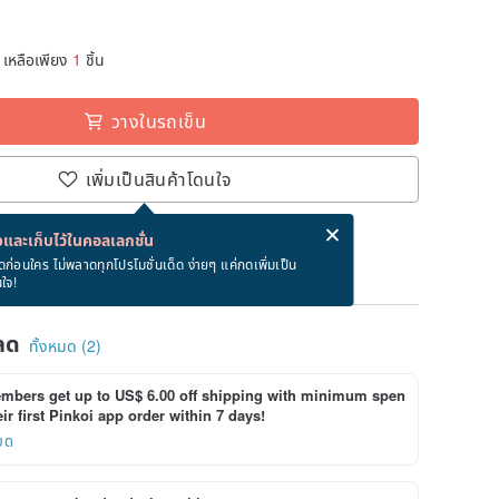
เหลือเพียง
1
ชิ้น
วางในรถเข็น
เพิ่มเป็นสินค้าโดนใจ
่ง eCard ฟรีเมื่อซื้อสินค้า!
eCard คืออะไร?
และเก็บไว้ในคอลเลกชั่น
ภายใน 8/19~8/27
ดก่อนใคร ไม่พลาดทุกโปรโมชั่นเด็ด ง่ายๆ แค่กดเพิ่มเป็น
นใจ!
ลด
ทั้งหมด (2)
bers get up to US$ 6.00 off shipping with minimum spen
ir first Pinkoi app order within 7 days!
ยด