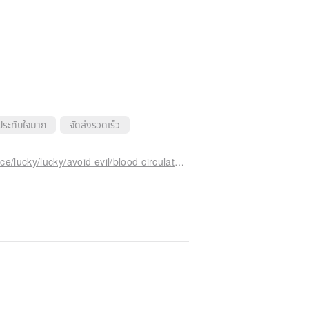
ประทับใจมาก
จัดส่งรวดเร็ว
Agate lotus cornucopia ore/crystal/spiritual practice/lucky/lucky/avoid evil/blood circulation