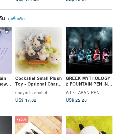
Against Negativity
ยกัน
ดูเพิ่มเติม
ain
Cockatiel Small Plush
GREEK MYTHOLOGY
new
Toy - Optional Charm
2 FOUNTAIN PEN INK
- Customizable
| vivid colors
shaymiiscrochet
Ad
LABAN PEN
Colors - Handmade
US$ 17.82
US$ 22.28
Crochet Amigurumi -
Bird
-20%