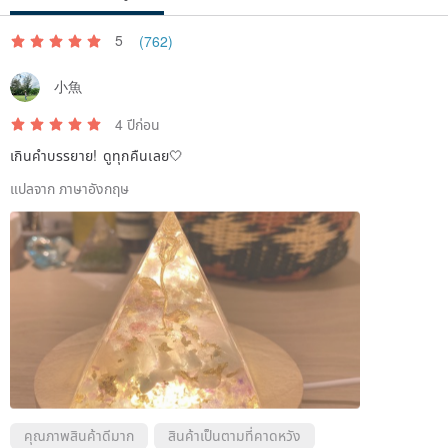
the piece.
5
(762)
⸻
小魚
【In-Stock and Custom Orders】
4 ปีก่อน
• The items listed on this page are all ready-made. We will carefully
เกินคำบรรยาย! ดูทุกคืนเลย🤍
inspect and package each piece before shipping.
แปลจาก ภาษาอังกฤษ
• If you would like to order a custom piece (specific design, size, or
color), please message us for inquiries.
• Custom orders require in-depth discussion and additional
production time, usually around 30 business days.
⸻
【Thank You for Your Support】
คุณภาพสินค้าดีมาก
สินค้าเป็นตามที่คาดหวัง