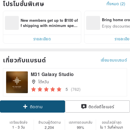
โปรโมชั่นพิเศษ
ทั้งหมด (2)
Bring home cro
New members get up to ฿100 of
n with ease
f shipping with minimum spen
Enjoy discounted
d on their first Pinkoi app order 
ct cross-border 
within 7 days!
รายละเอียด
รายละเอี
เกี่ยวกับแบรนด์
เยี่ยมชมแบรนด์
M31 Galaxy Studio
ไต้หวัน
5
(762)
Claim coupon
ติดต่อดีไซเนอร์
ติดตาม
เตรียมจัดส่ง
จำนวนผู้ติดตาม
เรทการตอบกลับ
ออนไลน์ล่าสุด
1 - 3 วัน
ใน 1 วันที่ผ่านมา
2,204
99%