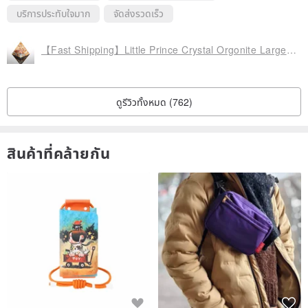
We believe that the beauty of handmade work lies in its
บริการประทับใจมาก
จัดส่งรวดเร็ว
imperfection.
Thank you for choosing to embrace these gentle and resilient little
【Fast Shipping】Little Prince Crystal Orgonite Large Golden Pyramid
spirits.
We hope they bring quiet, flowing light into your daily life.
ดูรีวิวทั้งหมด (762)
⸻
สินค้าที่คล้ายกัน
#ceramics #handmadeceramics #pottery #artdecor
#handbuiltpottery #tableware #healingitems #lifestyleaesthetics
#artisanalgoods #japanesestyledecor