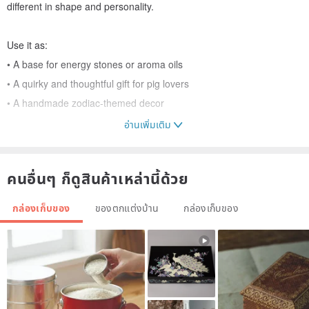
different in shape and personality.
Use it as:
• A base for energy stones or aroma oils
• A quirky and thoughtful gift for pig lovers
• A handmade zodiac-themed decor
อ่านเพิ่มเติม
｜Size｜Approx. 13cm × 7cm × 10cm
｜Material｜White clay, high-fired ceramic, glossy glaze
คนอื่นๆ ก็ดูสินค้าเหล่านี้ด้วย
｜Note｜Handmade item, variations in glaze or form are part of its
charm.
กล่องเก็บของ
ของตกแต่งบ้าน
กล่องเก็บของ
Each piece is individually handcrafted and high-fired for durability.
Slight variations in form, glaze texture, and hand-drawn lines are
natural characteristics of handmade pottery, ensuring every piece is
one of a kind.