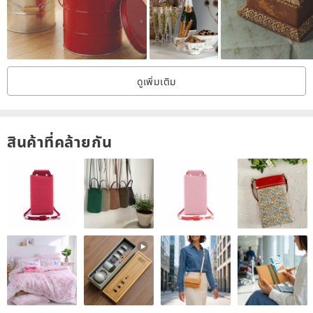
A charming addition to your desk, vanity, or living space.
⸻
【Purchase Notice】
ดูเพิ่มเติม
Each piece is entirely handcrafted — molded, carved, painted, and
fired by the artist’s hands.
สินค้าที่คล้ายกัน
You may notice:
• Natural finger marks and pressure impressions from the hand-
building process
• Uneven glaze flow, natural color variations, or tiny pinholes on the
surface
• Asymmetry or slight dimensional differences
• Subtle differences in underglaze color intensity
These are not flaws, but the unique traces of handmade ceramic