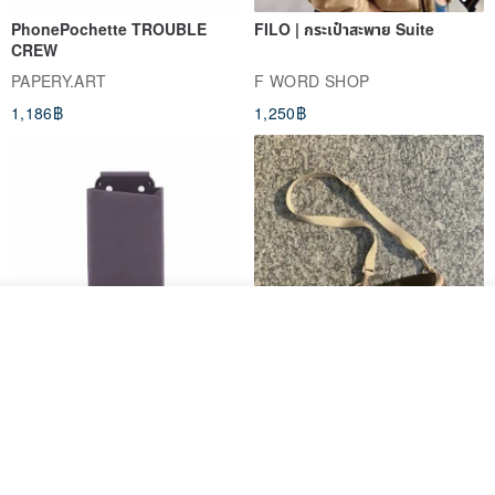
PhonePochette TROUBLE
FILO | กระเป๋าสะพาย Suite
CREW
PAPERY.ART
F WORD SHOP
1,186฿
1,250฿
รอคิว
ถูกใจ
View Shop
PhonePochette - MOODTONE
FILO Saddle Waist Pack
- Dark Eclipse - Eco Leather
PAPERY.ART
F WORD SHOP
1,053฿
694฿