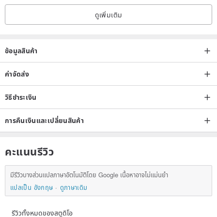
artistry.
ดูเพิ่มเติม
Each work is truly one of a kind. If you appreciate the natural
beauty of handcraft, we warmly invite you to bring a soulful piece
home.
ข้อมูลสินค้า
If you prefer perfectly uniform industrial products, we recommend
considering carefully before purchasing.
ค่าจัดส่ง
วิธีชำระเงิน
⸻
การคืนเงินและเปลี่ยนสินค้า
【Material and Safety Information】
• All underglaze paints and high-temperature glazes used in our
คะแนนรีวิว
studio meet food-safe, non-toxic standards.
• Each piece is fired at 1230°C for a solid, durable structure,
มีรีวิวบางส่วนแปลภาษาอัตโนมัติโดย Google เนื้อหาอาจไม่แม่นยำ
suitable for daily use and long-term collection.
แปลเป็น อังกฤษ
ดูภาษาเดิม
• We recommend handwashing with a soft sponge. Please avoid
strong impacts or sudden temperature changes to extend the life of
รีวิวทั้งหมดของสตูดิโอ