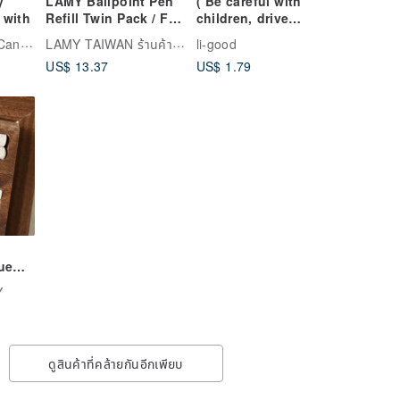
y
LAMY Ballpoint Pen
( Be careful with
 with
Refill Twin Pack / For
children, drive
Ballpoint Pens - M63
carefully ) Li-good -
Little Something Candle
LAMY TAIWAN ร้านค้าแฟล็กชิปสโตร์ทางการ
li-good
- Black
Waterproof Sticker,
US$ 13.37
US$ 1.79
Luggage Sticker
NO.26
ue
rop
Y
ดูสินค้าที่คล้ายกันอีกเพียบ