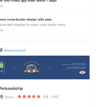
ir first Pinkoi app order within 7 days!
ยด
ome cross-border design with ease
scounted shipping for select cross-border items
ยด
ด์
เยี่ยมชมแบรนด์
Relaxedship
5.0
(165)
ไต้หวัน