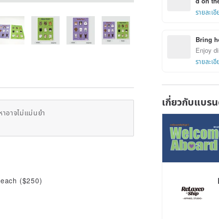
d on the
รายละเอี
Bring h
Enjoy di
รายละเอี
เกี่ยวกับแบรน
หาอาจไม่แม่นยำ
f each ($250)