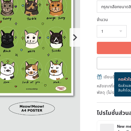
จำนวน
เขียนข้อความและส
กดหัวใจ
หลังจากที่ชำระเงินถ
รับส่วนล
สินค้าโด
พัสดุ (ไม่รวมวันหยุ
โปรโมชั่นส่วน
New mem