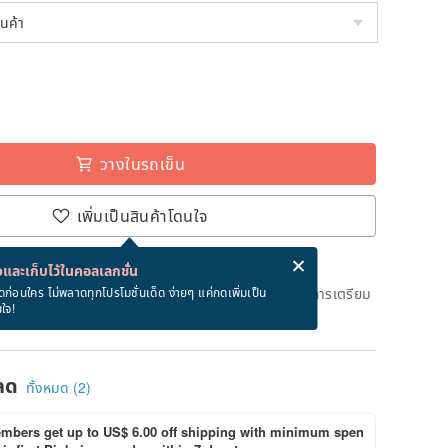
วางในรถเข็น
เพิ่มเป็นสินค้าโดนใจ
่ง eCard ฟรีเมื่อซื้อสินค้า!
eCard คืออะไร?
และเก็บไว้ในคอลเลกชั่น
ึงวันที่จะจัดส่งสินค้า จะใช้เวลาประมาณ 2 วันทางการในการเตรียม
ดก่อนใคร ไม่พลาดทุกโปรโมชั่นเด็ด ง่ายๆ แค่กดเพิ่มเป็น
นใจ!
ด)
ลด
ทั้งหมด (2)
bers get up to US$ 6.00 off shipping with minimum spen