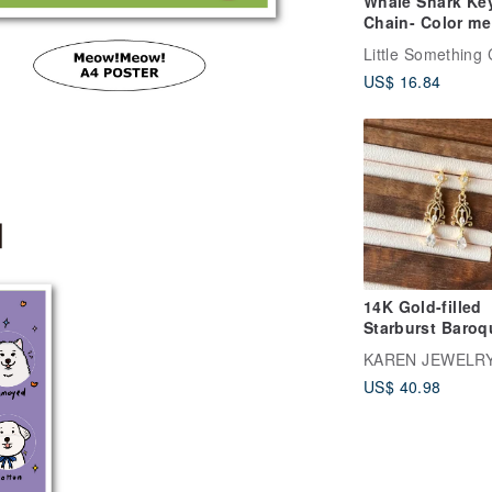
Whale Shark Ke
Chain- Color me
US$ 16.84
14K Gold-filled
Starburst Baroq
Carved Water D
KAREN JEWELR
Earrings 14KGF
US$ 40.98