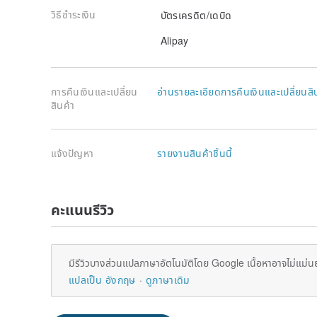
✦Color✦
วิธีชำระเงิน
บัตรเครดิต/เดบิด
Emeralds come in many colors, including green, purple
more.
Alipay
✦A goods-C goods✦
Now people can fill in some color by strong acid soak
appearance of inferior jadeite becomes similar to hig
การคืนเงินและเปลี่ยน
อ่านรายละเอียดการคืนเงินและเปลี่ยนสิ
market is usually identified by the letters A, B, C to i
สินค้า
►A jadeite, natural jadeite, is a natural jadeite with 
chemical treatment.
►B-goods jadeite, bleached and glued jadeite, is the
strong acid and glued, soaked and cleaned with stro
แจ้งปัญหา
รายงานสินค้าชิ้นนี้
►C goods jadeite, dyed jadeite, is artificially dyed ja
Only jadeite A is genuine, the rest are processe
✦Laboratory "Lai Tai'an Gemstone Appraisal Center",
appraisal
คะแนนรีวิว
✦Commodity identification, you need to pay an additio
NT$1200~NT$3000)
►A copy of the jade identification certificate
มีรีวิวบางส่วนแปลภาษาอัตโนมัติโดย Google เนื้อหาอาจไม่แม่น
►One invoice issued by the appraisal center
แปลเป็น อังกฤษ
ดูภาษาเดิม
The appraisal fee is different for each product, y
7-14 working days