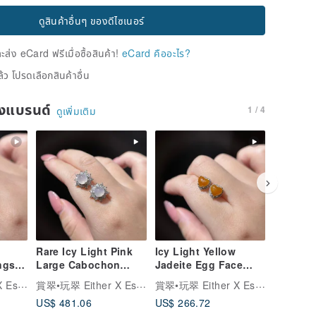
ดูสินค้าอื่นๆ ของดีไซเนอร์
่ง eCard ฟรีเมื่อซื้อสินค้า!
eCard คืออะไร?
้ว โปรดเลือกสินค้าอื่น
ของแบรนด์
1 / 4
ดูเพิ่มเติม
Rare Icy Light Pink
Icy Light Yellow
Ice-Clea
gs |
Large Cabochon
Jadeite Egg Face
Cabocho
alan
Earrings | Natural
Earrings | Natural
Natural
賞翠•玩翠 Either X Essential Jewelry
賞翠•玩翠 Either X Essential Jewelry
賞翠•玩翠 Either X Essential Jewelry
Burmese Jadeite
Burmese Jadeite
Jadeite
US$ 481.06
US$ 266.72
US$ 208
Grade A
Grade A