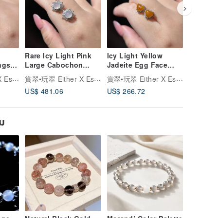
Rare Icy Light Pink
Icy Light Yellow
Ice-Clea
gs |
Large Cabochon
Jadeite Egg Face
Cabocho
alan
Earrings | Natural
Earrings | Natural
Natural
賞翠•玩翠 Either X Essential Jewelry
賞翠•玩翠 Either X Essential Jewelry
賞翠•玩翠 Either X Essential Jewelry
Burmese Jadeite
Burmese Jadeite
Jadeite
US$ 481.06
US$ 266.72
US$ 208
Grade A
Grade A
ยม