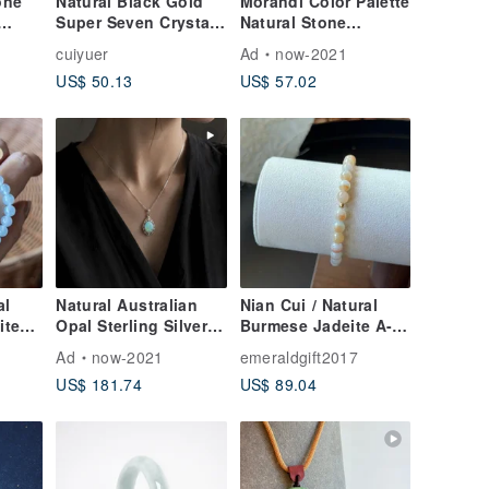
one
Natural Black Gold
Morandi Color Palette
Super Seven Crystal /
Natural Stone
eted
Paired with Citrine
Bracelet | Mist Grey
cuiyuer
Ad
now-2021
Bracelet / Women's
Agate & Tianshan
US$ 50.13
US$ 57.02
ance
Light Luxury Crystal
Jade | Minimalist &
tions
Bracelet /
Sophisticated |
Translucent Crystal
Healing Jewelry
Bracelet
al
Natural Australian
Nian Cui / Natural
ite
Opal Sterling Silver
Burmese Jadeite A-
Necklace Full Color
Grade - Unique
Ad
now-2021
emeraldgift2017
Opal Classic Court
Honey Swirl Jadeite
US$ 181.74
US$ 89.04
Engraving Vintage
Bracelet
Elegant Jewelry