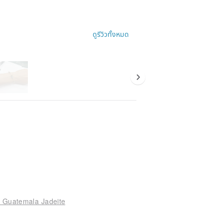
otton cloth until completely dry, then
ดูรีวิวทั้งหมด
ver cloth
n water and brush it back and forth on
and dry it with a cotton cloth.
or in contact with sea water
K material, and avoid chemical
ld. Play Cui exclusive drawer box +
ag, and finally add an environmentally
nance card/two layers of bubble
wice as thick to isolate the air and
ap
l Guatemala Jadeite
g number)