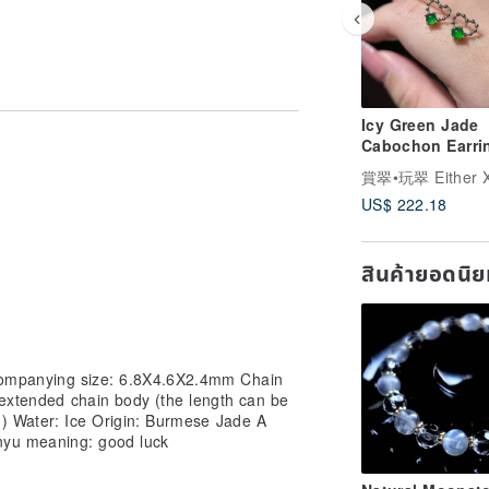
ding to individual needs
to stay too long, you can shorten it
Icy Green Jade
Cabochon Earrin
 note when placing an order)
Natural Guatem
Grade A Jadeite
US$ 222.18
r ornaments/desk ornaments/door
สินค้ายอดนิ
 reference
ompanying size: 6.8X4.6X2.4mm Chain
extended chain body (the length can be
) Water: Ice Origin: Burmese Jade A
tart, you are welcome to discuss
nyu meaning: good luck
ce