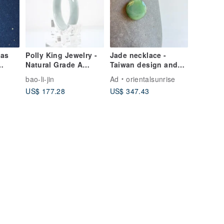
mas
Polly King Jewelry -
Jade necklace -
Natural Grade A
Taiwan design and
Burmese Jade
making
bao-li-jin
Ad
orientalsunrise
Bangle
US$ 177.28
US$ 347.43