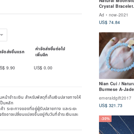
Natural Moonst
Crystal Bracelet
 Myanmar, Niigata Prefecture, Japan,
Moonstone Fac
Ad
now-2021
, and Russia are also produced.
White Crystal
US$ 74.84
Attracting Rom
Stabilizing Emo
ded into glass species, ice species,
Healing Style
the glass species is the best among
ค่าจัดส่งชิ้นต่อไป
่าจัดส่งชิ้นแรก
เพิ่มอีก
d, its value from high to bottom is:
rent), waxy ground (translucent), bean
S$ 9.90
US$ 0.00
Nian Cui / Natur
Burmese A-Jade
ng" and "Xinkeng" according to the
Ice to High Ice
ough jadeite that has been soaked in
หน้าชำระเงิน สำหรับพัสดุที่เก็บเงินปลายทางให้
emeraldgift2017
Luminous Blue-
.
เป็นหลัก
US$ 321.73
Purple Floating
eite, that is, after the formation of
้า ระยะทางของที่อยู่ผู้รับปลายทาง และระยะ
Flower Jadeite
ering, earthquakes, flowing water, etc.
าจริงอาจเปลี่ยนแปลงขึ้นอยู่กับวันที่ชำระเงินและ
Bracelet
te, that is, jadeite has not undergone
-30%
also known as "Xinchang".