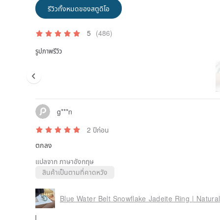
Special service, non-refundable
รีวิวทั้งหมดของสตูดิโอ
✦Rinse with water after each wearing, then dry with c
put it in a moisture-proof bag for storage
5
(486)
►Pure silver material: just wipe with cotton cloth/ Sil
รูปภาพรีวิว
►Package K material: just wipe with cotton cloth
►Emerald Jade: Use a soft toothbrush, dip it in clea
the jade. After brushing, rinse it off with clean water 
All accessories must not be worn in hot springs 
It is forbidden to wash Silver water for package 
products (to avoid oxidation and fading)
g***n
Spend NT$5000 or more will use the reward of emera
microfiber sponge and then attach a moisture-proof b
2 ปีก่อน
friendly carton packaging.
ตกลง
✦Environmental paper box/moisture-proof bag/mainte
wrap/business card
แปลจาก ภาษาอังกฤษ
สินค้าเป็นตามที่คาดหวัง
The moisture-proof bag is made of PVC, which is t
prevent the jewelry from oxidizing.
Commodities are sent in two layers of bubble wr
Blue Water Belt Snowflake Jadeite Ring | Natura
✦Taiwan area: 【Taiwan Post】Registration (trackin
3~10 working days from the date of delivery