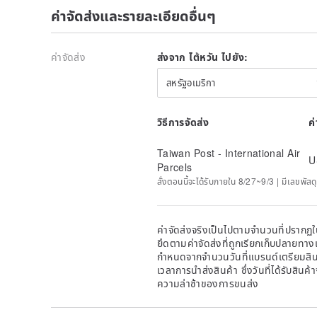
✦ Origin of mining area ✦
ค่าจัดส่งและรายละเอียดอื่นๆ
More than 80% of the world's jadeite is produced in
the coast of Hokuriku, Guatemala, the United States
ค่าจัดส่ง
ส่งจาก ไต้หวัน ไปยัง:
✦ Kinds of water ✦
From high to low, jadeite species can be roughly divi
สหรัฐอเมริกา
waxy species, bean species and so on. Among them, 
the jadeite germplasm.
วิธีการจัดส่ง
ค
✦Transparency✦
The transparency of jadeite, also known as water hea
Taiwan Post - International Air
glass ground (very transparent), ice ground (transpa
U
Parcels
ground (opaque).
สั่งตอนนี้จะได้รับภายใน 8/27~9/3 | มีเลขพัสดุ
✦ Pit ✦
The raw materials of jadeite are divided into "Laoke
method of production. Among them, people call the r
ค่าจัดส่งจริงเป็นไปตามจำนวนที่ปรากฏใน
natural snow water for a long time as "Laokeng jade"
ยึดตามค่าจัดส่งที่ถูกเรียกเก็บปลายทาง
► Laokeng: Laokeng refers to the secondary ore of jad
กำหนดจากจำนวนวันที่แบรนด์เตรียมสินค
jadeite, it has undergone the transformation of weath
เวลาการนำส่งสินค้า ซึ่งวันที่ได้รับสินค้
►Xinkeng: Xinkeng refers to the original ore of jadei
ความล่าช้าของการขนส่ง
major geological transformation after its formation, 