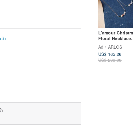
, red, yellow, gray, black, white, and
ing or laser etching, so that the
L'amour Christ
h-grade jadeite. Now jade in the
Floral Necklace
นค้า
dentify the texture of jade products.
(Silver)
natural color and result without
Ad
ARLOS
US$ 165.26
 jadeite that has been cleaned with
US$ 236.08
ng acid.
deite.
d manually
 all Gemstone/jades can be sent for
nal identification fee (fee
ยำ
ou can ask first