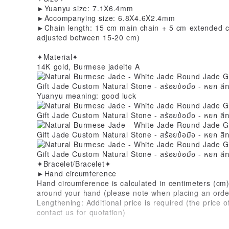
►Yuanyu size: 7.1X6.4mm
►Accompanying size: 6.8X4.6X2.4mm
►Chain length: 15 cm main chain + 5 cm extended ch
adjusted between 15-20 cm)
✦Material✦
14K gold, Burmese jadeite A
Yuanyu meaning: good luck
✦Bracelet/Bracelet✦
►Hand circumference
Hand circumference is calculated in centimeters (c
around your hand (please note when placing an orde
Lengthening: Additional price is required (the price o
contact us for quotation)