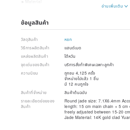
►Material
925 Silver or 14k gold chain can be customized accor
►Extension chain (buffer buckle)
ข้อมูลสินค้า
If you don't want the extension chain (buffer buckle) 
✦Free button✦
วัสดุสินค้า
หยก
You can change the pendant with any buckle (please
วิธีการผลิตสินค้า
แฮนด์เมด
✦Jade bindings✦
แหล่งผลิตสินค้า
ไต้หวัน
Any jadeite can be designed with bindings
Such as: bag ornaments/mobile phone ornaments/ca
จุดเด่นของสินค้า
บริการสั่งทำพิเศษเฉพาะลูกค้า
ornaments...etc
ความนิยม
ถูกชม 4,125 ครั้ง
จำหน่ายไปแล้ว 1 ชิ้น
✦18k mosaic✦
มี 12 คนถูกใจ
Step1. Contact us (Stone selection)
Step2. Customized mosaic design or finished product
สินค้าที่จำหน่าย
สินค้าต้นฉบับ
Step3. Make a quote
Step4. Final confirmation and deposit payment
รายละเอียดย่อยของ
Round jade size: 7.1X6.4mm Acc
(using South African real diamonds/18K gold)
สินค้า
length: 15 cm main chain + 5 cm 
freely adjusted between 15-20 cm
If you want to customize but don't know how to s
Jade Material: 14K gold clad Yua
with our designers.
Customized products, do not accept return servi