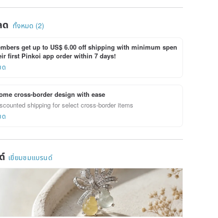
ลด
ทั้งหมด (2)
bers get up to US$ 6.00 off shipping with minimum spen
ir first Pinkoi app order within 7 days!
ยด
ome cross-border design with ease
scounted shipping for select cross-border items
ยด
ด์
เยี่ยมชมแบรนด์