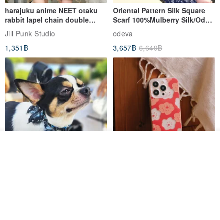
harajuku anime NEET otaku
Oriental Pattern Silk Square
rabbit lapel chain double
Scarf 100%Mulberry Silk/Ode
breasted sailor top JJ2540
to the Yi Tribe–Courage
Jill Punk Studio
odeva
1,351฿
3,657฿
6,649฿
ผลิตตามใบสั่งซื้อ
ถูกใจ
View Shop
Pet Scarf // firefly/Clown // Cat
【Pinkoi x SOU・SOU】Phone
Scarf / Dog Scarf
Case/ Smile/ Red
KAKO.pet
Hereafter.studio
413฿
1,107฿