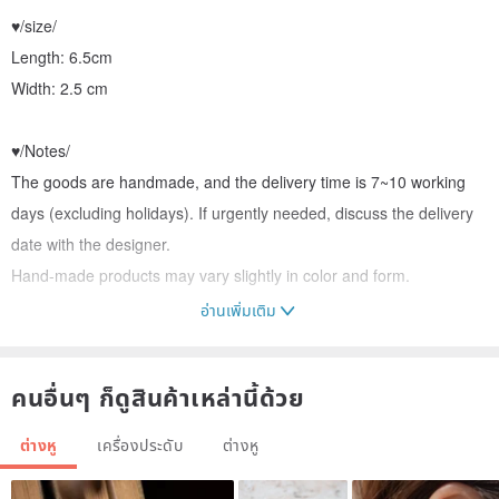
♥/size/
Length: 6.5cm
Width: 2.5 cm
♥/Notes/
The goods are handmade, and the delivery time is 7~10 working
days (excluding holidays). If urgently needed, discuss the delivery
date with the designer.
Hand-made products may vary slightly in color and form.
อ่านเพิ่มเติม
♥/Maintenance Matters/
If there are dirty fingerprints, you can use the glasses cloth to
คนอื่นๆ ก็ดูสินค้าเหล่านี้ด้วย
gently wipe
After wearing, please wipe the product clean and put it in a box or
ต่างหู
เครื่องประดับ
ต่างหู
bag for storage