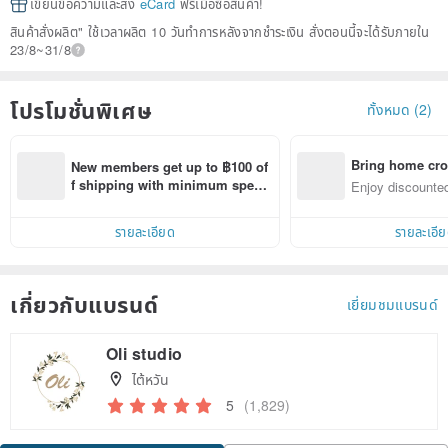
เขียนข้อความและส่ง
eCard
ฟรีเมื่อซื้อสินค้า!
สินค้าสั่งผลิต" ใช้เวลาผลิต 10 วันทำการหลังจากชำระเงิน สั่งตอนนี้จะได้รับภายใน
23/8~31/8
โปรโมชั่นพิเศษ
ทั้งหมด (2)
Bring home cro
New members get up to ฿100 of
n with ease
f shipping with minimum spen
Enjoy discounted
d on their first Pinkoi app order 
ct cross-border 
within 7 days!
รายละเอียด
รายละเอี
เกี่ยวกับแบรนด์
เยี่ยมชมแบรนด์
Oli studio
ไต้หวัน
5
(1,829)