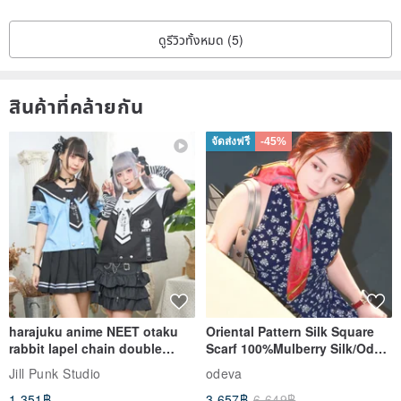
ดูรีวิวทั้งหมด (5)
สินค้าที่คล้ายกัน
จัดส่งฟรี
-45%
harajuku anime NEET otaku
Oriental Pattern Silk Square
rabbit lapel chain double
Scarf 100%Mulberry Silk/Ode
breasted sailor top JJ2540
to the Yi Tribe–Courage
Jill Punk Studio
odeva
1,351฿
3,657฿
6,649฿