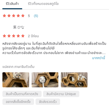
รีวิวสินค้า
รีวิวทั้งหมดของสตูดิโอ
5
(5)
葉 ひな
2 ปีก่อน
หลังจากลังเลอยู่นาน ในที่สุดฉันก็ตัดสินใจซื้อหกเหลี่ยมสามอันเพื่อสร้างเป็น
รูปทรงโค้งเล็กๆ และฉันก็จ่ายเงินไป🤣
ความเร็วในการจัดส่งเร็วมาก ประกอบไม่ยาก เพียงอ่านคำแนะนำอย่างละเอี
ยด👌
มากกว่านี้
หวังว่ามันจะทนทานและสามารถเปลี่ยนเป็นบ้านหรูได้ในภายหลัง😆
แปลจาก ภาษาจีนตัวเต็ม
สินค้าเป็นตามที่คาดหวัง
สินค้ามีความ Unique
อยากสั่งซื้ออีกครั้ง
จัดส่งรวดเร็ว