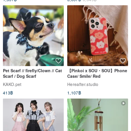
Pet Scarf // firefly/Clown // Cat
【Pinkoi x SOU・SOU】Phone
Scarf / Dog Scarf
Case/ Smile/ Red
KAKO.pet
Hereafter.studio
413฿
1,107฿