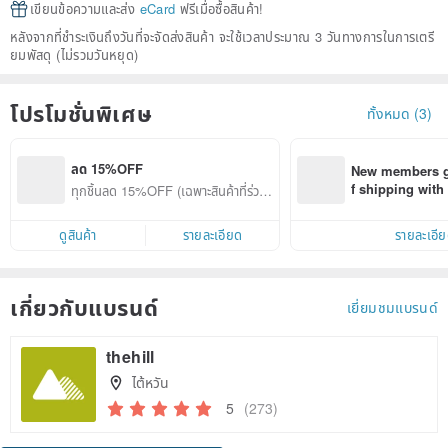
เขียนข้อความและส่ง
eCard
ฟรีเมื่อซื้อสินค้า!
หลังจากที่ชำระเงินถึงวันที่จะจัดส่งสินค้า จะใช้เวลาประมาณ 3 วันทางการในการเตรี
ยมพัสดุ (ไม่รวมวันหยุด)
โปรโมชั่นพิเศษ
ทั้งหมด (3)
ลด 15%OFF
New members ge
f shipping wit
ทุกชิ้นลด 15%OFF (เฉพาะสินค้าที่ร่วมร
d on their first
ายการ)
within 7 days!
ดูสินค้า
รายละเอียด
รายละเอี
เกี่ยวกับแบรนด์
เยี่ยมชมแบรนด์
thehill
ไต้หวัน
5
(273)