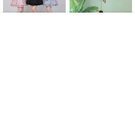
วางในรถเข็น
ถูกใจ
View Shop
Original Mass-Produced Heart
【Simple Wooden Japanese
Declaration Lace Short-Sleeve
Wind Chime - small】Arty
Bow Tie Shirt Ruffle Love
style/ Minimalist/ Zen
Jill Punk Studio
Dionysus Artcrafts
High-Waist Short Skirt JJ2570
1,122฿
893฿
-20%
Sailor Scarf - Venus - includes
Prayer and Blessing