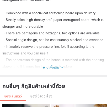
・Combined with a special cat scratching board upon delivery
・Strictly select high-density kraft paper corrugated board, which is
stronger and more durable
・There are pentagons and hexagons, two options are available
・Special angle design, can be continuously stacked and extended
・Intimately reserve the pressure line, fold it according to the
instructions and you can use it
・The penetration design of the house is matched with the opening
above, and it is more fun to travel and explore
อ่านเพิ่มเติม
คนอื่นๆ ก็ดูสินค้าเหล่านี้ด้วย
-
We are thehill Leqiu and we are in Taiwan.
ของเล่นสัตว์
ของใช้สัตว์เลี้ยง
Create a better life experience for pets and people.
The intimate and simple design of pet supplies has become a