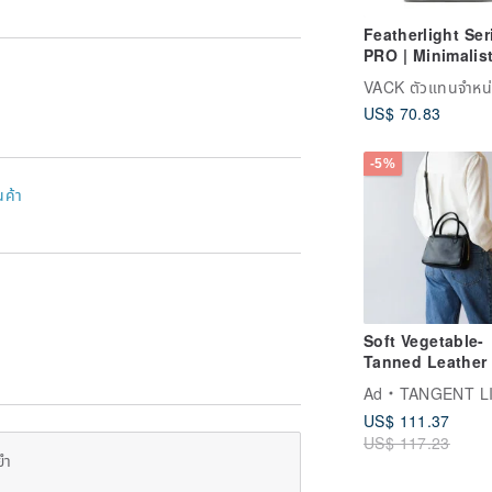
Featherlight Ser
PRO | Minimalist
Premium, Lightw
& Slim Laptop
US$ 70.83
Backpack (14-
inch/16-inch) |
Commuter Bag
-5%
นค้า
Soft Vegetable-
Tanned Leather 
Way Handheld M
Ad
TANGENT LIN
Square Bag |
US$ 111.37
Shoulder &
US$ 117.23
Crossbody Bag 
ยำ
Elegant Genuin
Leather Bag