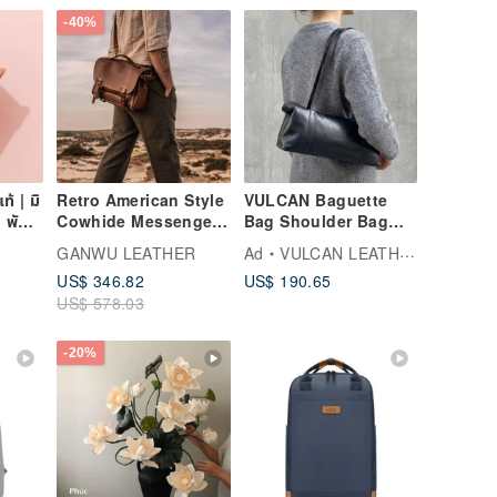
-40%
้ | มิ
Retro American Style
VULCAN Baguette
ก พับ
Cowhide Messenger
Bag Shoulder Bag
งฟอก
Bag | Crossbody |
Handbag Baguette
GANWU LEATHER
Ad
VULCAN LEATHER เครื่องหนังแฮนด์เมดระดับพรีเมียม
Handheld Shoulder
Bag European
US$ 346.82
US$ 190.65
Bag | Cycling
Vegetable-Tanned
US$ 578.03
Motorcycle Bag
Leather
【Complimentary
Personalization】
-20%