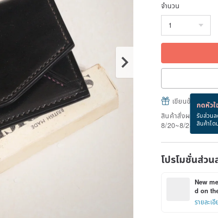
จำนวน
เขียนข้อความและส
กดหัวใจ
สินค้าสั่งผลิต" ใช้
รับส่วนล
สินค้าโด
8/20~8/24
โปรโมชั่นส่วน
New mem
d on the
รายละเอี