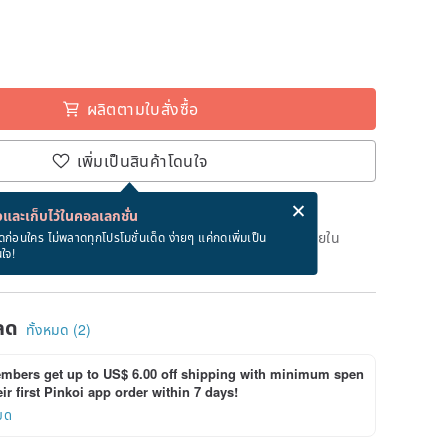
ผลิตตามใบสั่งซื้อ
เพิ่มเป็นสินค้าโดนใจ
่ง eCard ฟรีเมื่อซื้อสินค้า!
eCard คืออะไร?
และเก็บไว้ในคอลเลกชั่น
เวลาผลิต 7 วันทำการหลังจากชำระเงิน สั่งตอนนี้จะได้รับภายใน
ดก่อนใคร ไม่พลาดทุกโปรโมชั่นเด็ด ง่ายๆ แค่กดเพิ่มเป็น
นใจ!
ลด
ทั้งหมด (2)
bers get up to US$ 6.00 off shipping with minimum spen
ir first Pinkoi app order within 7 days!
ยด