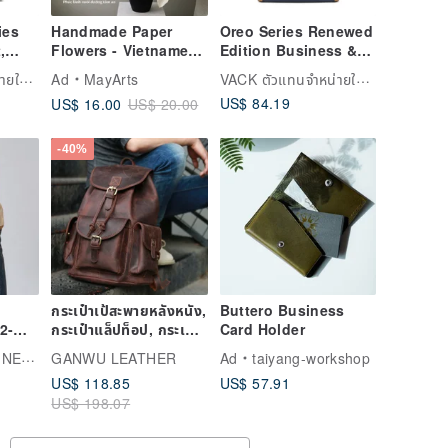
ies
Handmade Paper
Oreo Series Renewed
,
Flowers - Vietnamese
Edition Business &
eight
White Lotus - For
Everyday Laptop
VACK ตัวแทนจำหน่ายในไต้หวัน
VACK ตัวแทนจำหน่ายในไต้หวัน
Ad
MayArts
Home Decoration or
Backpack Full-Zip
US$ 84.19
US$ 16.00
US$ 20.00
Gift
Lightweight Travel
Bag
-40%
กระเป๋าเป้สะพายหลังหนัง,
Buttero Business
2-
กระเป๋าแล็ปท็อป, กระเป๋า,
Card Holder
ini
กระเป๋าเดินทางความจุ
EAR
GANWU LEATHER
Ad
taiyang-workshop
ขนาดใหญ่
US$ 118.85
US$ 57.91
US$ 198.07
|
e