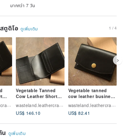
มากกว่า 7 วัน
นสตูดิโอ
1 / 4
ดูเพิ่มเติม
d
Vegetable Tanned
Vegetable tanned
Vegetab
rt
Cow Leather Short
cow leather business
Cow Lea
ble
Clip Black
card holder with
Busines
wasteland.leathercraft.taiwan
wasteland.leathercraft.taiwan
wasteland.leathercraft.taiwan
Lightweight Folding
black light Bronze
Holder 
US$ 146.10
US$ 82.41
US$ 79.
Style
buckle
Lightwe
Style
ยกัน
ดูเพิ่มเติม