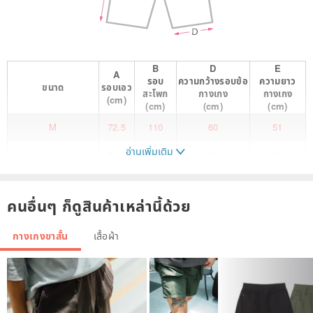
B
D
E
A
รอบ
ความกว้างรอบข้อ
ความยาว
ขนาด
รอบเอว
สะโพก
กางเกง
กางเกง
(cm)
(cm)
(cm)
(cm)
M
72.5
110
60
51
อ่านเพิ่มเติม
L
76.5
114
61
52
XL
80.5
118
62
53
คนอื่นๆ ก็ดูสินค้าเหล่านี้ด้วย
2XL
84.5
120
63
54
กางเกงขาสั้น
เสื้อผ้า
3XL
88.5
124
64
55
4XL
92.5
128
65
56