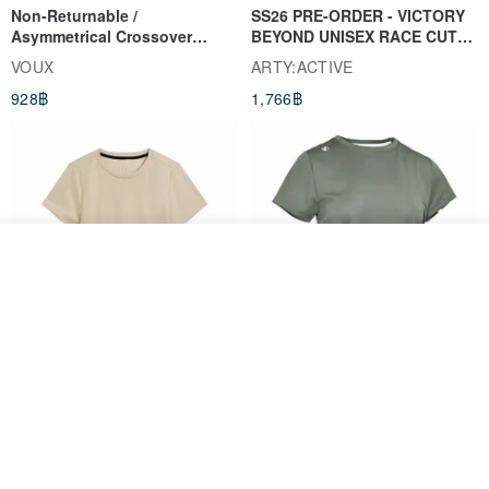
Non-Returnable /
SS26 PRE-ORDER - VICTORY
Asymmetrical Crossover
BEYOND UNISEX RACE CUT
Cropped Sweat-Wicking Top
TANK
VOUX
ARTY:ACTIVE
(Women's) - Perpetual Day
928฿
1,766฿
White
ดูสินค้าอื่นๆ ของดีไซเนอร์
View Shop
Women's Coffee Yarn Short
Women's Little Logo Short
Sleeve T-Shirt With Small
Sleeve T-Shirt
Logo Description – Coffee y
blueplace
blueplace
615฿
615฿
-25%