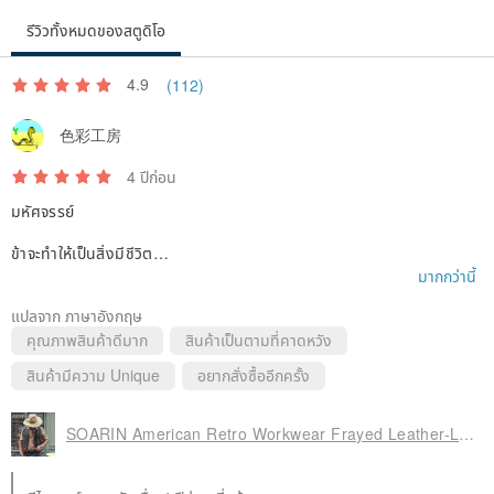
รีวิวทั้งหมดของสตูดิโอ
4.9
(112)
色彩工房
4 ปีก่อน
มหัศจรรย์
ข้าจะทำให้เป็นสิ่งมีชีวิต
มากกว่านี้
ขอบคุณมากค่ะ*˙︶˙*)ﾉ"
แปลจาก ภาษาอังกฤษ
คุณภาพสินค้าดีมาก
สินค้าเป็นตามที่คาดหวัง
สินค้ามีความ Unique
อยากสั่งซื้ออีกครั้ง
SOARIN American Retro Workwear Frayed Leather-Look Vest (202B310)