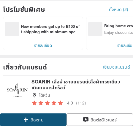
โปรโมชั่นพิเศษ
ทั้งหมด (2)
Bring home cro
New members get up to ฿100 of
n with ease
f shipping with minimum spen
Enjoy discounted
d on their first Pinkoi app order 
ct cross-border 
within 7 days!
รายละเอียด
รายละเอี
เกี่ยวกับแบรนด์
เยี่ยมชมแบรนด์
SOARIN เสื้อผ้าชายแบรนด์เสื้อผ้าทรงเดียว
เดิมแบบเรโทร็อว์
ไต้หวัน
4.9
(112)
ติดตาม
ติดต่อดีไซเนอร์