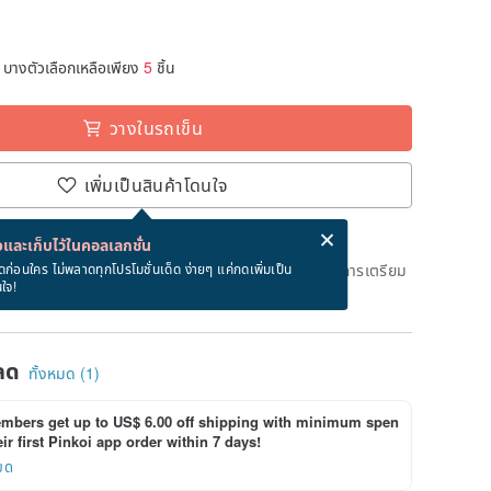
บางตัวเลือกเหลือเพียง
5
ชิ้น
วางในรถเข็น
เพิ่มเป็นสินค้าโดนใจ
่ง eCard ฟรีเมื่อซื้อสินค้า!
eCard คืออะไร?
และเก็บไว้ในคอลเลกชั่น
ึงวันที่จะจัดส่งสินค้า จะใช้เวลาประมาณ 3 วันทางการในการเตรียม
ดก่อนใคร ไม่พลาดทุกโปรโมชั่นเด็ด ง่ายๆ แค่กดเพิ่มเป็น
นใจ!
ด)
ลด
ทั้งหมด (1)
bers get up to US$ 6.00 off shipping with minimum spen
ir first Pinkoi app order within 7 days!
ยด