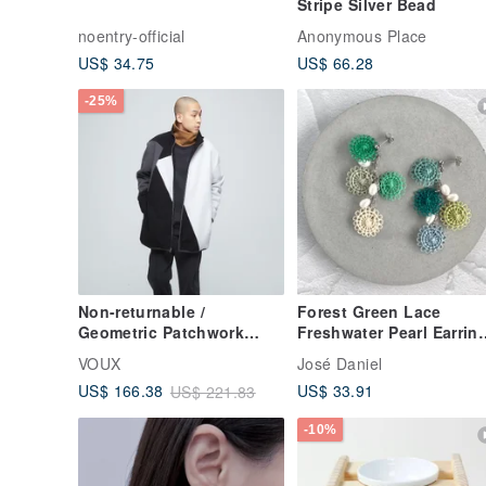
Stripe Silver Bead
noentry-official
Anonymous Place
US$ 34.75
US$ 66.28
-25%
Non-returnable /
Forest Green Lace
Geometric Patchwork
Freshwater Pearl Earrin
Fleece Reversible Jacket
/ Thread Motif and
VOUX
José Daniel
(Unisex) - Coal Black /
Freshwater Pearl Earrin
US$ 33.91
US$ 166.38
US$ 221.83
Antarctic Grey
/ Green
-10%