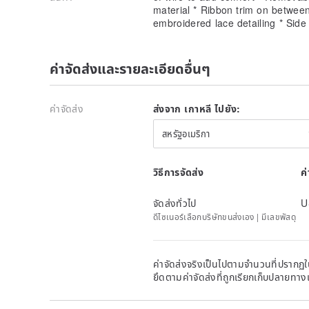
material * Ribbon trim on betwee
embroidered lace detailing * Side 
ค่าจัดส่งและรายละเอียดอื่นๆ
ค่าจัดส่ง
ส่งจาก เกาหลี ไปยัง:
สหรัฐอเมริกา
วิธีการจัดส่ง
ค
จัดส่งทั่วไป
U
ดีไซเนอร์เลือกบริษัทขนส่งเอง | มีเลขพัสดุ
ค่าจัดส่งจริงเป็นไปตามจำนวนที่ปรากฏใน
ยึดตามค่าจัดส่งที่ถูกเรียกเก็บปลายทาง