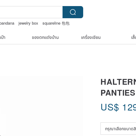
 bandana
jewelry box
squareline 包包
จ￼
เป๋า
ของตกแต่งบ้าน
เครื่องเขียน
เสื
HALTER
PANTIES
US$
12