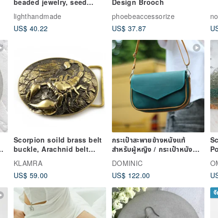
beaded jewelry, seed
Design Brooch
bead woven earrings, ear
lighthandmade
phoebeaccessorize
no
studs, Japanese style
US$ 40.22
US$ 37.87
US
crochet beaded,
interchangeable ear clips
Scorpion soild brass belt
กระเป๋าสะพายข้างหนังแท้
S
gs
buckle, Arachnid belt
สำหรับผู้หญิง / กระเป๋าหนัง
Po
accessory
สะพายข้าง งานแฮนด์เมด / กระ
29
KLAMRA
DOMINIC
O
gs
เป๋
US$ 59.00
US$ 122.00
US
จ