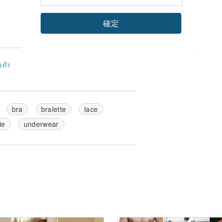
確定
นค้า
bra
bralette
lace
ie
underwear