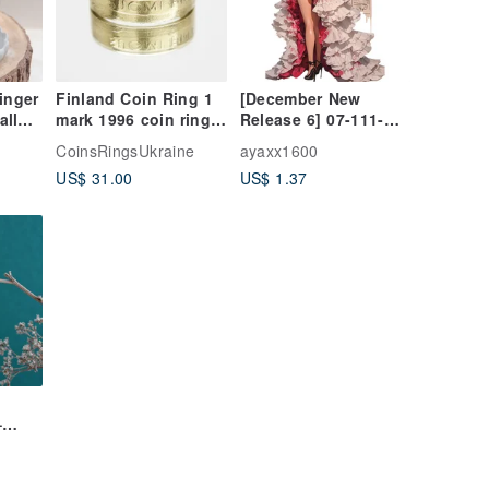
finger
Finland Coin Ring 1
[December New
all
mark 1996 coin rings
Release 6] 07-111-
for men coin rings
0062 Character
CoinsRingsUkraine
ayaxx1600
for women mens gift
Sticker Sexy
US$ 31.00
US$ 1.37
Valentine Girl
t
–
rings
n