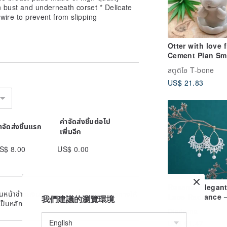
n bust and underneath corset * Delicate
wire to prevent from slipping
Otter with love 
Cement Plan Sm
Pot
สตูดิโอ T-bone
US$ 21.83
ค่าจัดส่งชิ้นต่อไป
่าจัดส่งชิ้นแรก
เพิ่มอีก
S$ 8.00
US$ 0.00
Rosana. Elegan
หน้าชำระเงิน สำหรับพัสดุที่เก็บเงินปลายทางให้
Lace Radiance 
我們建議的瀏覽環境
เป็นหลัก
Lace Woven Ear
Diadema
- Dangle Versio
US$ 61.47