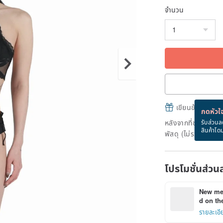
จำนวน
เขียนข้อความและส
กดหัวใจ
หลังจากที่ชำระเงินถ
รับส่วนล
สินค้าโด
พัสดุ (ไม่รวมวันหยุ
โปรโมชั่นส่วน
New mem
d on the
รายละเอี