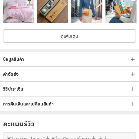
ดูเพิ่มเติม
ข้อมูลสินค้า
ค่าจัดส่ง
วิธีชำระเงิน
การคืนเงินและเปลี่ยนสินค้า
คะแนนรีวิว
มีรีวิวบางส่วนแปลภาษาอัตโนมัติโดย Google เนื้อหาอาจไม่แม่นยำ