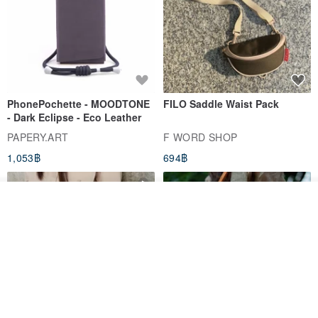
PhonePochette - MOODTONE
FILO Saddle Waist Pack
- Dark Eclipse - Eco Leather
PAPERY.ART
F WORD SHOP
1,053฿
694฿
รอคิว
ถูกใจ
View Shop