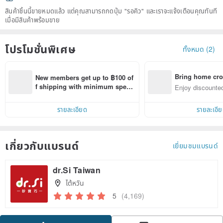
สินค้าชิ้นนี้ขายหมดแล้ว แต่คุณสามารถกดปุ่ม "รอคิว" และเราจะแจ้งเตือนคุณทันที
เมื่อมีสินค้าพร้อมขาย
โปรโมชั่นพิเศษ
ทั้งหมด (2)
Bring home cro
New members get up to ฿100 of
n with ease
f shipping with minimum spen
Enjoy discounted
d on their first Pinkoi app order 
ct cross-border 
within 7 days!
รายละเอียด
รายละเอี
เกี่ยวกับแบรนด์
เยี่ยมชมแบรนด์
dr.Si Taiwan
ไต้หวัน
5
(4,169)