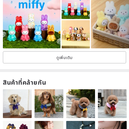
【Poseidon boutique handmade leather goods】
#茶界的马萨拉蒂# Artistic atmosphere from Italy
ดูเพิ่มเติม
🇮🇹Taiwan supercar master car key leather case
สินค้าที่คล้ายกัน
🇮🇹Exclusively developed car key leather case full-covered 3D
curved surface version
🇮🇹The shape close to the key is tailor-made for the new induction
key