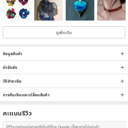
🇮🇹Thousands of car owners recognize the leather shaping
process of craftsmen
🇮🇹One-year warranty for stitches coming off
ดูเพิ่มเติม
ข้อมูลสินค้า
🔺Ordering process and notices🔺
ค่าจัดส่ง
วิธีชำระเงิน
1. Check the custom-made key leather case
การคืนเงินและเปลี่ยนสินค้า
All handmade custom works are made after ordering, not ready-
คะแนนรีวิว
made products
มีรีวิวบางส่วนแปลภาษาอัตโนมัติโดย Google เนื้อหาอาจไม่แม่นยำ