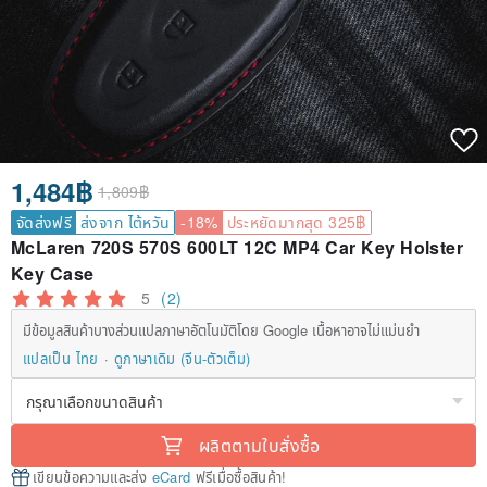
1,484฿
1,809฿
จัดส่งฟรี
ส่งจาก ไต้หวัน
-18%
ประหยัดมากสุด 325฿
McLaren 720S 570S 600LT 12C MP4 Car Key Holster
Key Case
5
(2)
มีข้อมูลสินค้าบางส่วนแปลภาษาอัตโนมัติโดย Google เนื้อหาอาจไม่แม่นยำ
แปลเป็น ไทย
ดูภาษาเดิม (จีน-ตัวเต็ม)
ผลิตตามใบสั่งซื้อ
เขียนข้อความและส่ง
eCard
ฟรีเมื่อซื้อสินค้า!