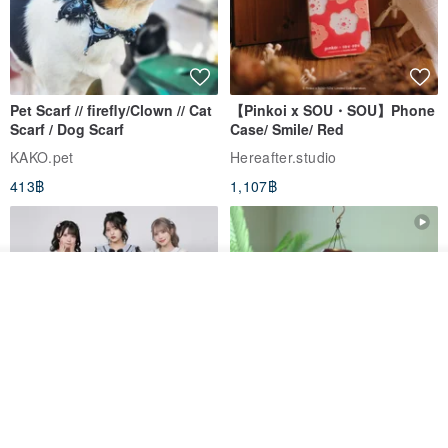
To choose the leather color you like, you can refer to the above
color card configuration (picture 4, 5, 6)
Due to the complex dyeing process of vegetable tanned leather, it
Pet Scarf // firefly/Clown // Cat
【Pinkoi x SOU・SOU】Phone
is not the color of synthetic leather that is dead bright.
Scarf / Dog Scarf
Case/ Smile/ Red
KAKO.pet
Hereafter.studio
Therefore, the color of different batches of leather may be slightly
413฿
1,107฿
different;
And there is a slight color difference in the screen output of different
ผลิตตามใบสั่งซื้อ
mobile phones and computer brands.
ถูกใจ
View Shop
Those who are color sensitive are advised to choose black, and
perfectionists are advised not to place an order.
Original Mass-Produced Heart
【Simple Wooden Japanese
Declaration Lace Short-Sleeve
Wind Chime - small】Arty