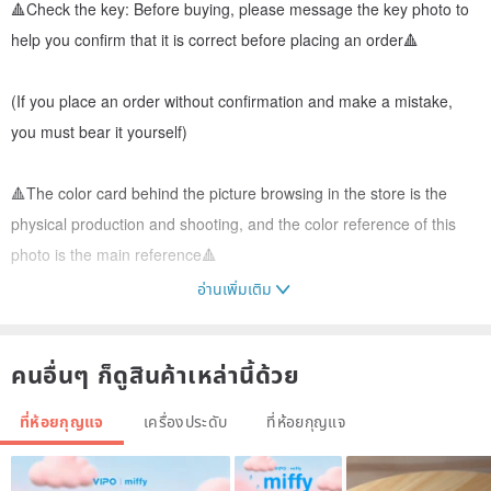
🔺Check the key: Before buying, please message the key photo to
help you confirm that it is correct before placing an order🔺
(If you place an order without confirmation and make a mistake,
you must bear it yourself)
🔺The color card behind the picture browsing in the store is the
physical production and shooting, and the color reference of this
photo is the main reference🔺
อ่านเพิ่มเติม
🔺Purely handmade and completed as soon as possible according
to the production hours of the store🔺
คนอื่นๆ ก็ดูสินค้าเหล่านี้ด้วย
🔺Exquisitely packaged gift box, convenient and suitable for gift
ที่ห้อยกุญแจ
เครื่องประดับ
ที่ห้อยกุญแจ
giving🔺