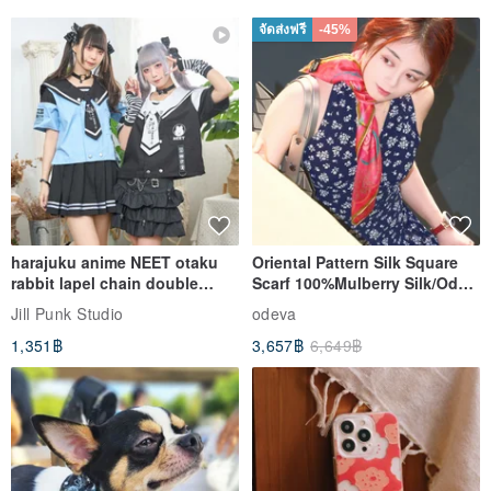
Not applicable if you need to insert the keyhole to start the ignition‼ ️
จัดส่งฟรี
-45%
The exclusive design of the holster is sewn to retain an opening,
which can be installed or replaced by the battery.
without destroying the subject
harajuku anime NEET otaku
Oriental Pattern Silk Square
rabbit lapel chain double
Scarf 100%Mulberry Silk/Ode
Different from the traditional method, the edge is sewn to death,
breasted sailor top JJ2540
to the Yi Tribe–Courage
Jill Punk Studio
odeva
causing the trouble of not being able to take out the key
1,351฿
3,657฿
6,649฿
2. Leather color selection