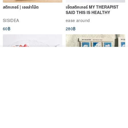
สติกเกอร์ | เอลล่าโน๊ต
เซ็ตสติกเกอร์ MY THERAPIST
SAID THIS IS HEALTHY
SISIDEA
ease around
60฿
280฿
วางในรถเข็น
ถูกใจ
View Shop
Big ribbon paper sticker
Sky Collector Seal sticker
DOASHOP
Fromto Studio
153฿
110฿