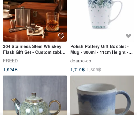
更多資料請查詢我們的官方網站！
★－:+:－:+:－:+:－:+:－:+:－:+:－:+:－:+:－:+:－★
內容物: 背包1個、肩帶1對、萬用包1個
304 Stainless Steel Whiskey
Polish Pottery Gift Box Set -
Flask Gift Set - Customizable
Mug - 300ml - 11cm Height -
材質: 100%滌綸聚酯纖維，可預防小雨
Engraving - Father's Day Gift
Fern Pattern
FREED
dearpo-co
1,924฿
1,719฿
1,809฿
★－:+:－:+:－:+:－:+:－:+:－:+:－:+:－:+:－:+:－★
★購買前注意事項★
❖ 商品因手工測量，會有誤差0.5-1cm屬正常
❖ 商品圖案排序會因裁剪位置的不同，而具有獨一無二的圖案表現
❖ 商品呈現顏色會因電腦螢幕設定差異而稍有不同，已盡量真實呈
現，請依實際顏色為準
❖ 商品若出現線頭、輕微脫線或極小污點(直徑不超過0.5cm)均屬正
วางในรถเข็น
ถูกใจ
View Shop
常。