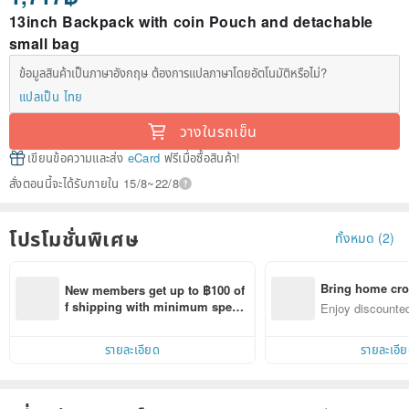
13inch Backpack with coin Pouch and detachable
small bag
ข้อมูลสินค้าเป็นภาษาอังกฤษ ต้องการแปลภาษาโดยอัตโนมัติหรือไม่?
แปลเป็น ไทย
วางในรถเข็น
เขียนข้อความและส่ง
eCard
ฟรีเมื่อซื้อสินค้า!
สั่งตอนนี้จะได้รับภายใน 15/8~22/8
โปรโมชั่นพิเศษ
ทั้งหมด (2)
Bring home cro
New members get up to ฿100 of
n with ease
f shipping with minimum spen
Enjoy discounted
d on their first Pinkoi app order 
ct cross-border 
within 7 days!
รายละเอียด
รายละเอี