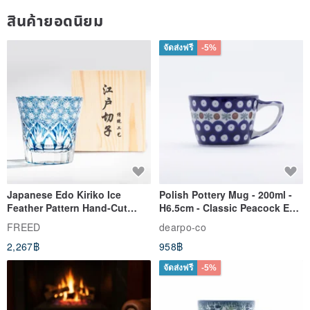
สินค้ายอดนิยม
จัดส่งฟรี
-5%
Japanese Edo Kiriko Ice
Polish Pottery Mug - 200ml -
Feather Pattern Hand-Cut
H6.5cm - Classic Peacock Eye
Whisky Glass - Blue Engraved
& Dragonfly
FREED
dearpo-co
Gift for Dad
2,267฿
958฿
จัดส่งฟรี
-5%