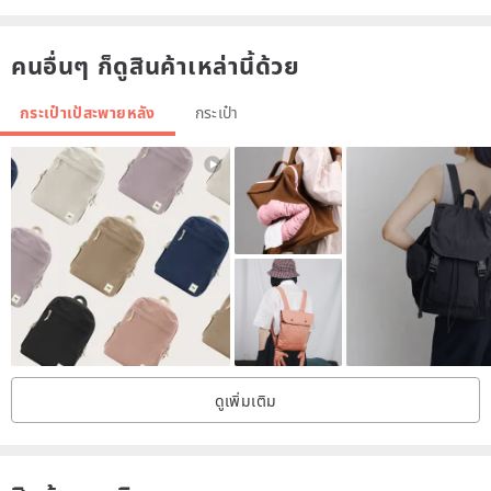
風格的高質感後背包。Grinstant客製化背包展現個人的專屬時尚，讓
妳微笑即刻閃耀！
คนอื่นๆ ก็ดูสินค้าเหล่านี้ด้วย
กระเป๋าเป้สะพายหลัง
กระเป๋า
ดูเพิ่มเติม