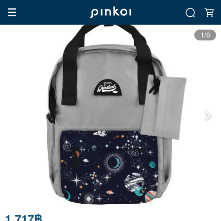
1/6
1,717฿