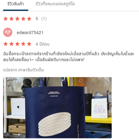
รีวิวสินค้า
รีวิวทั้งหมดของสตูดิโอ
5
(1)
edward75421
4 ปีก่อน
ฉันซื้อกระเป๋าสตางค์จากร้านที่เชียงใหม่เมื่อสามปีที่แล้ว บังเอิญเห็นใบนี้และ
สนใจก็เลยซื้อมา~ เนื้อสัมผัสดีมากและไม่แพง!
แปลจาก ภาษาจีนตัวเต็ม