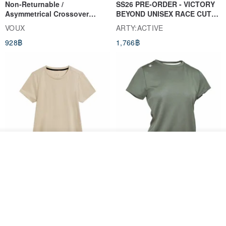
Non-Returnable /
SS26 PRE-ORDER - VICTORY
Asymmetrical Crossover
BEYOND UNISEX RACE CUT
Cropped Sweat-Wicking Top
TANK
VOUX
ARTY:ACTIVE
(Women's) - Perpetual Day
928฿
1,766฿
White
รอคิว
View Shop
Women's Coffee Yarn Short
Women's Little Logo Short
Sleeve T-Shirt With Small
Sleeve T-Shirt
Logo Description – Coffee y
blueplace
blueplace
615฿
615฿
-25%