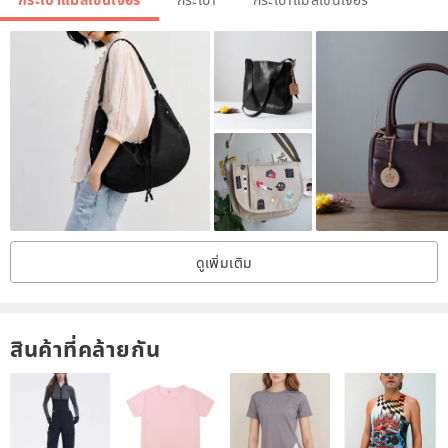
•ความต้านทานต่ออุณหภูมิ: -20 ℃ / + 70 ℃ (-4 ℉ / + 158 ℉)
•ป้องกันแสงอัลตราไวโอเลต (UV) และเปลวไฟ
•ไม่ก่อให้เกิดเชื้อรา หรือกลิ่นอับ
ขนาด 30x12x40 cm
น้ำหนัก 40 กรัม
ดูเพิ่มเติม
สินค้าที่คล้ายกัน