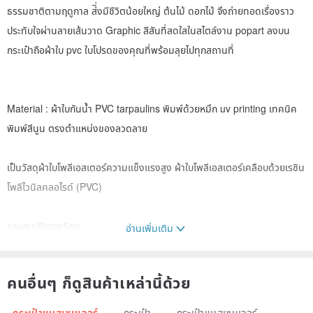
ธรรมชาติตามฤดูกาล ส่ิ่งมีชีวิตน้อยใหญ่ ต้นไม้ ดอกไม้ จึงถ่ายทอดเรื่องราว
ประทับใจผ่านลายเส้นวาด Graphic สีสันที่สดใสในสไตล์งาน popart ลงบน
กระเป๋าถือผ้าใบ pvc ใบโปรดของคุณที่พร้อมลุยไปทุกสถานที่
Material : ผ้าใบกันน้ำ PVC tarpaulins พิมพ์ด้วยหมึก uv printing เทคนิค
พิมพ์สีนูน ตรงตำแหน่งของลวดลาย
เป็นวัสดุผ้าใบโพลีเอสเตอร์ความแข็งแรงสูง ผ้าใบโพลีเอสเตอร์เคลือบด้วยเรซิน
โพลีไวนิลคลอไรด์ (PVC)
คุณสมบัติของวัสดุ
อ่านเพิ่มเติม
•เทคโนโลยีเคลือบและเทคโนโลยีการเคลือบด้วยลามิเนต
คนอื่นๆ ก็ดูสินค้าเหล่านี้ด้วย
•ทนต่อแรงฉีกขาด
•ทนไฟ และความร้อน
กระเป๋าแมสเซนเจอร์
กระเป๋า
กระเป๋าแมสเซนเจอร์