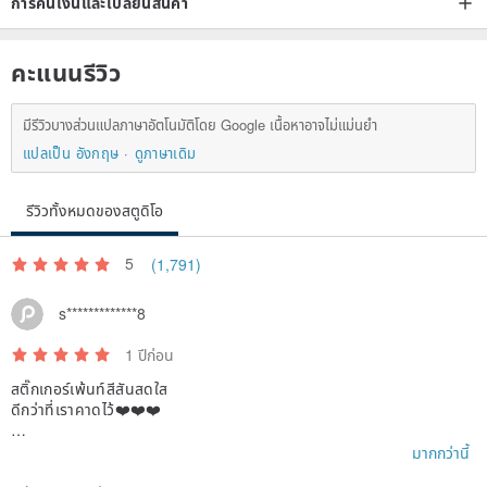
การคืนเงินและเปลี่ยนสินค้า
คะแนนรีวิว
มีรีวิวบางส่วนแปลภาษาอัตโนมัติโดย Google เนื้อหาอาจไม่แม่นยำ
แปลเป็น อังกฤษ
ดูภาษาเดิม
รีวิวทั้งหมดของสตูดิโอ
5
(1,791)
s*************8
1 ปีก่อน
สติ๊กเกอร์เพ้นท์สีสันสดใส
ดีกว่าที่เราคาดไว้❤️❤️❤️
ถ้าเราใช้สติ๊กเกอร์เหล่านั้น เราจะแฮชแท็กคุณ😀และแบ่งปันคุณด้วย
มากกว่านี้