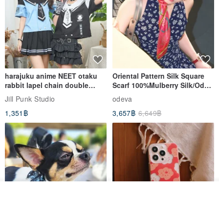
harajuku anime NEET otaku
Oriental Pattern Silk Square
rabbit lapel chain double
Scarf 100%Mulberry Silk/Ode
breasted sailor top JJ2540
to the Yi Tribe–Courage
Jill Punk Studio
odeva
1,351฿
3,657฿
6,649฿
วางในรถเข็น
ถูกใจ
View Shop