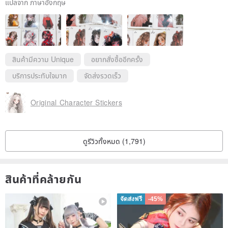
และขอบคุณสำหรับสติ๊กเกอร์ของขวัญ เราชอบมัน!
แปลจาก ภาษาอังกฤษ
ขอขอบคุณสำหรับการตอบกลับอันกรุณาของคุณ
ชอบคุณมากเลย！
แล้วฉันจะกลับมาเร็วๆ นี้❤️
สินค้ามีความ Unique
อยากสั่งซื้ออีกครั้ง
บริการประทับใจมาก
จัดส่งรวดเร็ว
Original Character Stickers
ดูรีวิวทั้งหมด (1,791)
สินค้าที่คล้ายกัน
จัดส่งฟรี
-45%