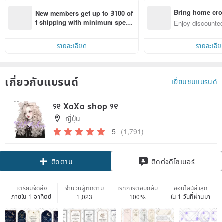
Bring home cro
New members get up to ฿100 of
n with ease
f shipping with minimum spen
Enjoy discounted
d on their first Pinkoi app order 
ct cross-border 
within 7 days!
รายละเอียด
รายละเอี
เกี่ยวกับแบรนด์
เยี่ยมชมแบรนด์
୨୧ XoXo shop ୨୧
ญี่ปุ่น
5
(1,791)
ติดตาม
ติดต่อดีไซเนอร์
เตรียมจัดส่ง
จำนวนผู้ติดตาม
เรทการตอบกลับ
ออนไลน์ล่าสุด
ภายใน 1 อาทิตย์
ใน 1 วันที่ผ่านมา
1,023
100%