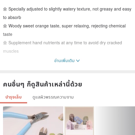
🌼 Specially adjusted to slightly watery texture, not greasy and easy
to absorb
🌼 Woody sweet orange taste, super relaxing, rejecting chemical
taste
🌼 Supplement hand nutrients at any time to avoid dry cracked
muscles
อ่านเพิ่มเติม
✄ Commodity information
Déguster Slow Life x Hello Studio Produced by Hello Studio
คนอื่นๆ ก็ดูสินค้าเหล่านี้ด้วย
Specification: 50ml
Shelf life: 3 years
บำรุงเล็บ
ดูแลผิวพรรณความงาม
Made in Taiwan