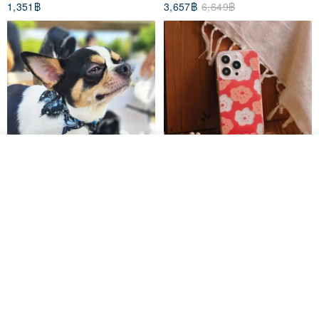
1,351฿
3,657฿
6,649฿
รอคิว
ถูกใจ
View Shop
Pet Scarf // firefly/Clown // Cat
【Pinkoi x SOU・SOU】Phone
Scarf / Dog Scarf
Case/ Smile/ Red
KAKO.pet
Hereafter.studio
413฿
1,107฿