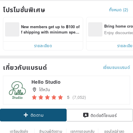
โปรโมชั่นพิเศษ
ทั้งหมด (2)
Bring home cro
New members get up to ฿100 of
n with ease
f shipping with minimum spen
Enjoy discounted
d on their first Pinkoi app order 
ct cross-border 
within 7 days!
รายละเอียด
รายละเอี
เกี่ยวกับแบรนด์
เยี่ยมชมแบรนด์
Hello Studio
ไต้หวัน
5
(7,052)
ติดตาม
ติดต่อดีไซเนอร์
เตรียมจัดส่ง
จำนวนผู้ติดตาม
เรทการตอบกลับ
ออนไลน์ล่าสุด