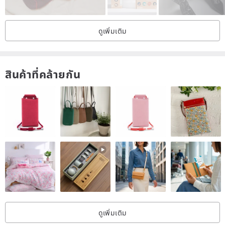
📣Designed by the designer.
❤️Constant temperature jacquard yarn, the quality is by no means
ดูเพิ่มเติม
comparable to ordinary socks.
❤️Tested more than 20 raw material factories, quality assurance!
สินค้าที่คล้ายกัน
Daily care/Maintenance
⚠️40 degrees household cleaning (hand wash or machine wash)
⚠️Do not use laundry detergent/powder containing bleaching
ingredients
⚠️Air dry naturally
⚠️No use of irons
About Shipping/About Shipping
📦We carefully inspect and package all products before delivery, so
you can rest assured.
ดูเพิ่มเติม
📦Products are generally dispatched within 24 hours, except