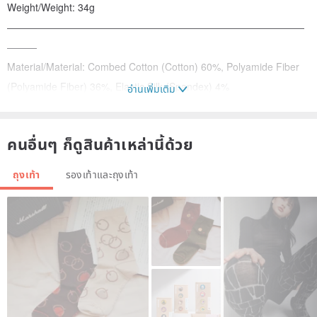
Weight/Weight: 34g
——————————————————————————————
———
Material/Material: Combed Cotton (Cotton) 60%, Polyamide Fiber
(Polyamide Fiber) 36%, Elastic Silk (Spandex) 4%
อ่านเพิ่มเติม
Description/Detail
คนอื่นๆ ก็ดูสินค้าเหล่านี้ด้วย
📣Plain jacquard technology, 200N high-density fine weaving, high
cost, not easy to fade, clear layers, not easy to pilling, soft and skin-
ถุงเท้า
รองเท้าและถุงเท้า
friendly, high air permeability.
📣After the jacquard socks are turned over, fine cotton will be
reserved at the junction of different colors, with a length of about 1-
1.5cm to ensure the integrity of the fabric.
📣The thickness can refer to the gram weight.
📣Specially selected combed cotton material, blended with elastic
silk, comfortable and skin-friendly.