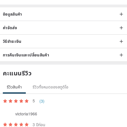
holidays
ข้อมูลสินค้า
Our Services/Our Services
📌If you have any questions, please feel free to contact us.
ค่าจัดส่ง
📌We attach great importance to service, please contact us if you
วิธีชำระเงิน
have any questions about receiving the goods.
การคืนเงินและเปลี่ยนสินค้า
About Us/About Us
We Chang Your Socks Life
คะแนนรีวิว
We have innovated socks from simple functional things, and
aesthetics should be implemented in all aspects of life, even if it is
รีวิวสินค้า
รีวิวทั้งหมดของสตูดิโอ
as small as the socks worn on the feet. The details determine a
person's ultimate pursuit of life. We have invested a lot of energy in
5
(3)
the design, raw materials, comfort and matching of socks, and
victoria1966
strive to achieve perfection in every aspect. With persistence and
love, delve into this, make the complexity simple, and make the
3 ปีก่อน