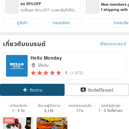
ลด 55%OFF
New members ge
f shipping wit
ทุกชิ้นลด 55%OFF (เฉพาะสินค้าที่ร่วมร
d on their first
ายการ)
within 7 days!
ดูสินค้า
รายละเอียด
รายละเอี
เกี่ยวกับแบรนด์
เยี่ยมชมแบรนด์
Hello Monday
ไต้หวัน
5
(1,972)
Claim coupon
ติดต่อดีไซเนอร์
ติดตาม
เตรียมจัดส่ง
จำนวนผู้ติดตาม
เรทการตอบกลับ
ออนไลน์ล่าสุด
1 - 3 วัน
1 - 3 วันที่ผ่านมา
3,135
17%
-55%