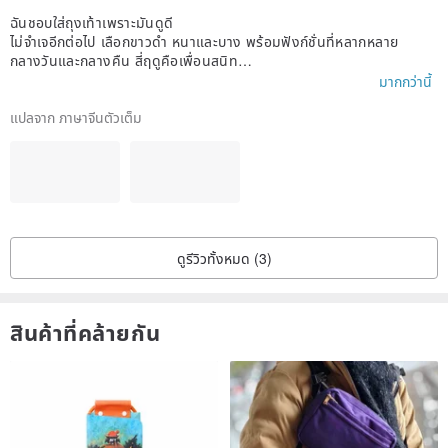
infinite possibilities of things to the extreme.
ฉันชอบใส่ถุงเท้าเพราะมันดูดี
ไม่จำเจอีกต่อไป เลือกขาวดำ หนาและบาง พร้อมฟังก์ชั่นที่หลากหลาย
กลางวันและกลางคืน สี่ฤดูคือเพื่อนสนิท
ฉันรีบแกะมันออกและสวมมันในวันนั้น
มากกว่านี้
เหมาะมากสำหรับการสวมใส่ในฤดูใบไม้ผลิและฤดูร้อน และเข้ากันได้ดีกับรองเ
ท้าทุกประเภท
แปลจาก ภาษาจีนตัวเต็ม
ดูรีวิวทั้งหมด (3)
สินค้าที่คล้ายกัน