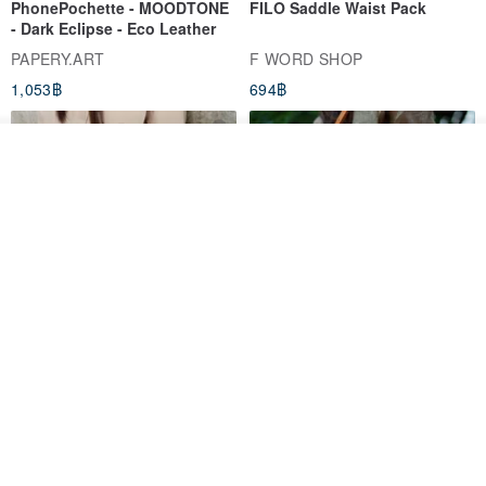
PhonePochette - MOODTONE
FILO Saddle Waist Pack
- Dark Eclipse - Eco Leather
PAPERY.ART
F WORD SHOP
1,053฿
694฿
ดูสินค้าอื่นๆ ของดีไซเนอร์
View Shop
AOKING Crossbody Phone
Vintage Canvas and Leather
Bag XK58422F green
Doctor Bag | Handmade 2Way
Purse | Retro Frame Bag wi
aoking-hk
LEVAS | กระเป๋าผ้าใบผสมหนังแท้
1,766฿
3,377฿
-12%