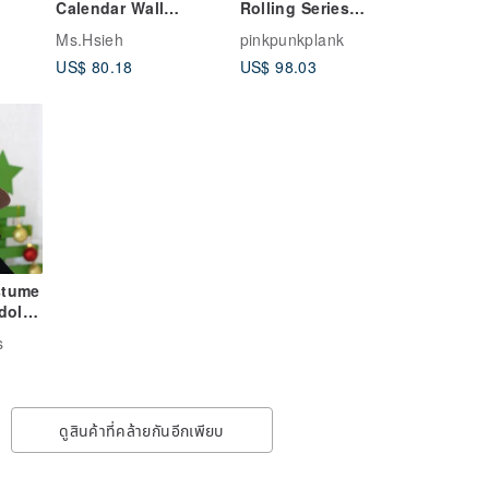
Calendar Wall
Rolling Series
Calendar Yearly
Handmade Leather
Ms.Hsieh
pinkpunkplank
Calendar
iPhone Case
US$ 80.18
US$ 98.03
Protective Cover
Italian Vegetable
Tanned Cowhide
stume
doll,
 cm/13
s
ดูสินค้าที่คล้ายกันอีกเพียบ