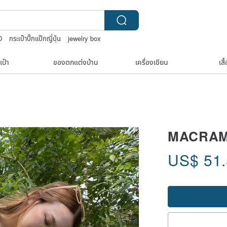
D
กระเป๋าปิ๊กแป๊กญี่ปุ่น
jewelry box
เป๋า
ของตกแต่งบ้าน
เครื่องเขียน
เสื
MACRAM
US$
51