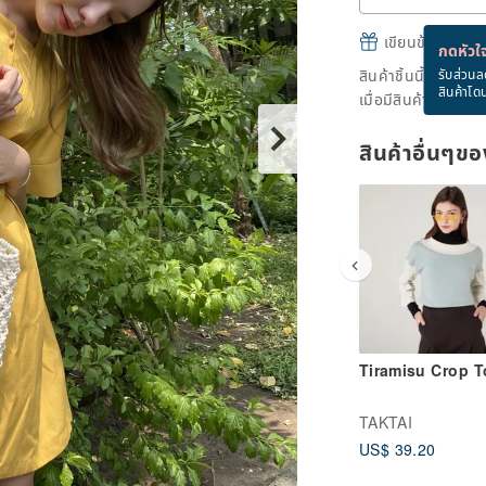
เขียนข้อความและส
กดหัวใจ
สินค้าชิ้นนี้ขายหม
รับส่วนล
สินค้าโด
เมื่อมีสินค้าพร้อมข
สินค้าอื่นๆ
Tiramisu Crop T
TAKTAI
US$ 39.20