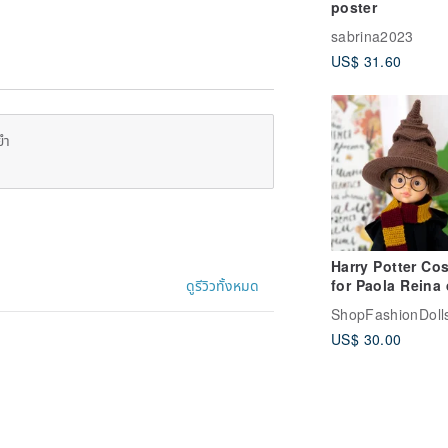
poster
sabrina2023
US$ 31.60
ยำ
Harry Potter Co
ดูรีวิวทั้งหมด
for Paola Reina 
Siblies doll (33
ShopFashionDoll
inch)
US$ 30.00