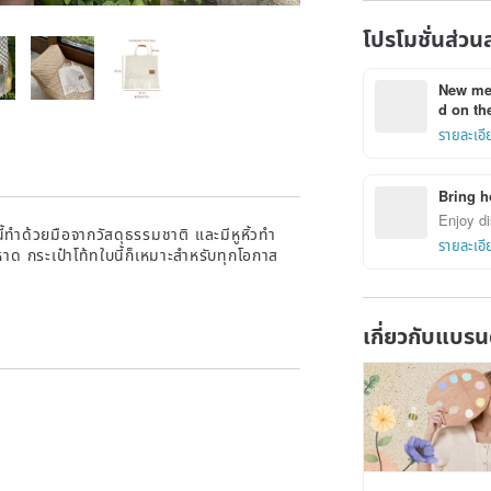
โปรโมชั่นส่วน
New mem
d on the
รายละเอี
Bring h
Enjoy di
้ทำด้วยมือจากวัสดุธรรมชาติ และมีหูหิ้วทำ
รายละเอี
าด กระเป๋าโท้ทใบนี้ก็เหมาะสำหรับทุกโอกาส
เกี่ยวกับแบรน