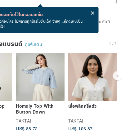
่ง eCard ฟรีเมื่อซื้อสินค้า!
eCard คืออะไร?
และเก็บไว้ในคอลเลกชั่น
ดแล้ว แต่คุณสามารถกดปุ่ม "รอคิว" และเราจะแจ้งเตือนคุณทันที
ดก่อนใคร ไม่พลาดทุกโปรโมชั่นเด็ด ง่ายๆ แค่กดเพิ่มเป็น
นใจ!
าย
ของแบรนด์
1 / 4
ดูเพิ่มเติม
op
Homely Top With
เสื้อพลีทครึ่งตัว
BOW WR
Button Down
TAKTAI
TAKTAI
TAKTAI
US$ 88.72
US$ 106.87
US$ 109