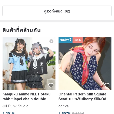
ดูรีวิวทั้งหมด (62)
สินค้าที่คล้ายกัน
จัดส่งฟรี
-45%
harajuku anime NEET otaku
Oriental Pattern Silk Square
rabbit lapel chain double
Scarf 100%Mulberry Silk/Ode
breasted sailor top JJ2540
to the Yi Tribe–Courage
Jill Punk Studio
odeva
1,351฿
3,657฿
6,649฿