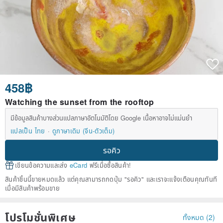
458฿
Watching the sunset from the rooftop
มีข้อมูลสินค้าบางส่วนแปลภาษาอัตโนมัติโดย Google เนื้อหาอาจไม่แม่นยำ
แปลเป็น ไทย
ดูภาษาเดิม (จีน-ตัวเต็ม)
รอคิว
เขียนข้อความและส่ง
eCard
ฟรีเมื่อซื้อสินค้า!
สินค้าชิ้นนี้ขายหมดแล้ว แต่คุณสามารถกดปุ่ม "รอคิว" และเราจะแจ้งเตือนคุณทันที
เมื่อมีสินค้าพร้อมขาย
โปรโมชั่นพิเศษ
ทั้งหมด (2)