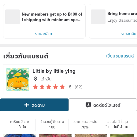
Bring home cro
New members get up to ฿100 of
n with ease
f shipping with minimum spen
Enjoy discounted
d on their first Pinkoi app order 
ct cross-border 
within 7 days!
รายละเอียด
รายละเอี
เกี่ยวกับแบรนด์
เยี่ยมชมแบรนด์
Little by little ying
ไต้หวัน
5
(62)
Claim coupon
ติดต่อดีไซเนอร์
ติดตาม
เตรียมจัดส่ง
จำนวนผู้ติดตาม
เรทการตอบกลับ
ออนไลน์ล่าสุด
1 - 3 วัน
ใน 1 วันที่ผ่านมา
100
78%