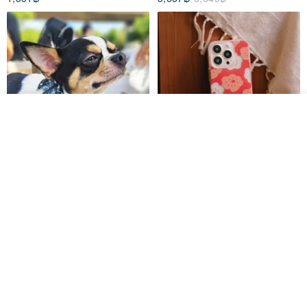
รอคิว
ถูกใจ
View Shop
Pet Scarf // firefly/Clown // Cat
【Pinkoi x SOU・SOU】Phone
Scarf / Dog Scarf
Case/ Smile/ Red
KAKO.pet
Hereafter.studio
413฿
1,107฿