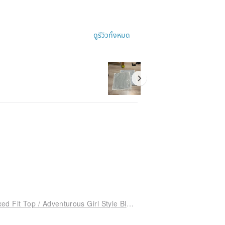
ดูรีวิวทั้งหมด
Peter Pan Collar Short Sleeve Shirt / Linen Relaxed Fit Top / Adventurous Girl Style Blouse