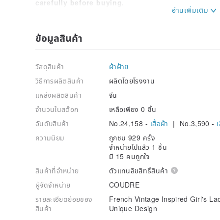
carefully before buying.
If you have any questions while wearing, feel free
ข้อมูลสินค้า
วัสดุสินค้า
ผ้าฝ้าย
วิธีการผลิตสินค้า
ผลิตโดยโรงงาน
แหล่งผลิตสินค้า
จีน
จำนวนในสต๊อก
เหลือเพียง 0 ชิ้น
อันดับสินค้า
No.24,158 -
เสื้อผ้า
| No.3,590 -
เ
ความนิยม
ถูกชม 929 ครั้ง
จำหน่ายไปแล้ว 1 ชิ้น
มี 15 คนถูกใจ
สินค้าที่จำหน่าย
ตัวแทนลิขสิทธิ์สินค้า
ผู้จัดจำหน่าย
COUDRE
รายละเอียดย่อยของ
French Vintage Inspired Girl's L
สินค้า
Unique Design