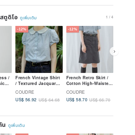
นสตูดิโอ
1 / 4
ดูเพิ่มเติม
-12%
-12%
-12%
ess /
French Vintage Shirt
French Retro Skirt /
French 
ic
/ Textured Jacquard
Cotton High-Waisted
Dapper 
ss /
Top / Polka Dot
Utility Skirt / Youthful
Film Ae
COUDRE
COUDRE
COUDR
Mid-
Cotton Collar Blouse
Daily Skirt
Yellow C
US$ 56.92
US$ 58.70
US$ 60.
US$ 64.68
US$ 66.70
ยกัน
ดูเพิ่มเติม