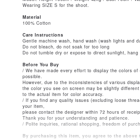
Wearing SIZE S for the shoot.
Material
100% Cotton
Care Instructions
Gentle machine wash, hand wash (wash lights and da
Do not bleach, do not soak for too long
Do not tumble dry or expose to direct sunlight, hang 
Before You Buy
/ We have made every effort to display the colors of
possible.
However, due to the inconsistencies of various disp
the color you see on screen may be slightly different
to the actual item for color accuracy.
/ If you find any quality issues (excluding loose thre
your item,
please contact the designer within 72 hours of receipt
Thank you for your understanding and patience.
/ Polite inquiries, rational shopping, freedom of purc
By purchasing this item, you agree to the above t