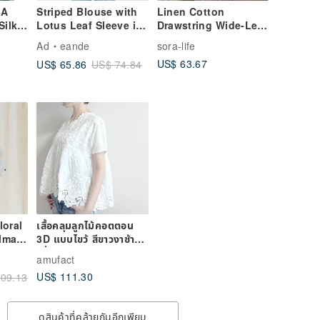
6A
Striped Blouse with
Linen Cotton
Silk
Lotus Leaf Sleeve in
Drawstring Wide-Leg
ght
Blue
Pants | Pants | Two
Ad
eande
sora-life
t Zip-
Colors | Summer
US$ 63.67
US$ 65.86
US$ 74.84
on
Style | Sora-2155
r
2026
oral
เสื้อคลุมลูกไม้คอตตอน
lman
3D แบบไขว้ สีขาวงาช้าง
 Light
(สั่งทำตามออเดอร์)
amufact
US$ 111.30
09.13
ดูสินค้าที่คล้ายกันอีกเพียบ