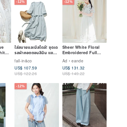
-12%
-12%
ve
ใส่สบายและมีสไตล์! ชุดเด
Sheer White Floral
hite,
รสผ้าคอตตอนลินิน แขน
Embroidered Full
Style
5 ส่วน พร้อมเข็มขัด สีฟ้า
Circle Skirt Wedding
fall-in&co
Ad
eande
อ่อน
Dress
US$ 107.59
US$ 131.32
US$ 122.26
US$ 149.22
-12%