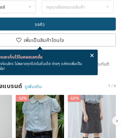
รอคิว
เพิ่มเป็นสินค้าโดนใจ
่ง eCard ฟรีเมื่อซื้อสินค้า!
eCard คืออะไร?
และเก็บไว้ในคอลเลกชั่น
ดแล้ว แต่คุณสามารถกดปุ่ม "รอคิว" และเราจะแจ้งเตือนคุณทันที
ดก่อนใคร ไม่พลาดทุกโปรโมชั่นเด็ด ง่ายๆ แค่กดเพิ่มเป็น
นใจ!
าย
ของแบรนด์
1 / 4
ดูเพิ่มเติม
-12%
-12%
-12%