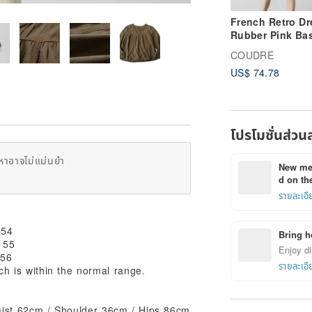
French Retro Dr
Rubber Pink Bas
Round Neck Dre
COUDRE
Simple Waisted 
US$ 74.78
Length Skirt
โปรโมชั่นส่วน
หาอาจไม่แม่นยำ
New mem
d on the
รายละเอี
 54
Bring h
 55
Enjoy di
 56
รายละเอี
 is within the normal range.
aist 62cm / Shoulder 36cm / Hips 86cm