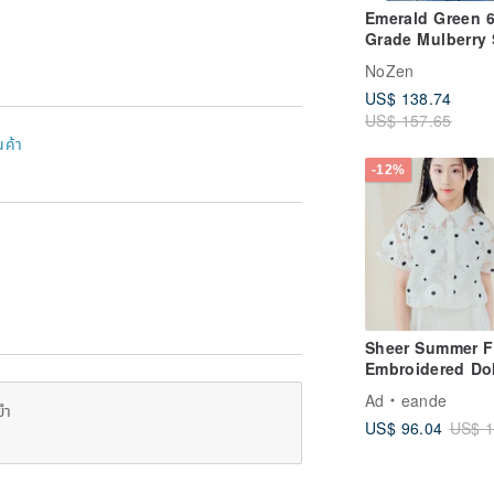
Emerald Green 
Grade Mulberry 
Cotton Lightwei
NoZen
Ditsy Floral Prin
US$ 138.74
Up Sun Protecti
US$ 157.65
Jacket Outerwea
นค้า
Spring/Summer 
-12%
Sheer Summer Fl
Embroidered Do
Sleeve Blouse -
Ad
eande
Wedding Dress
ยำ
US$ 96.04
US$ 1