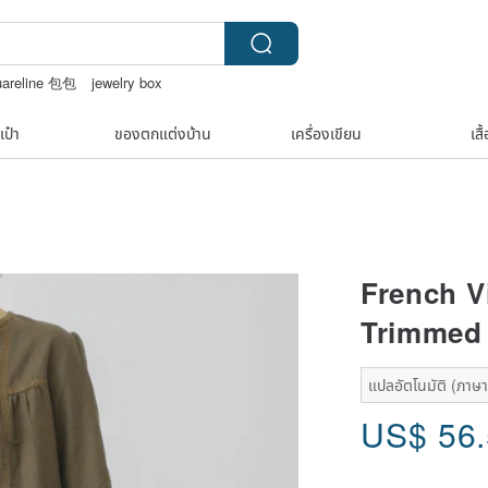
uareline 包包
jewelry box
าปิ๊กแป๊กญี่ปุ่น
กระเป๋าถัก
เป๋า
ของตกแต่งบ้าน
เครื่องเขียน
เสื
French Vi
Trimmed 
แปลอัตโนมัติ (ภาษาเ
US$
56