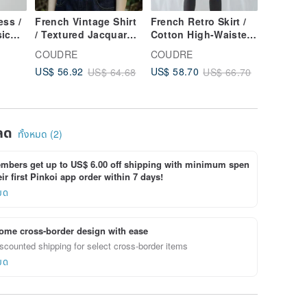
ess /
French Vintage Shirt
French Retro Skirt /
French 
ic
/ Textured Jacquard
Cotton High-Waisted
Dapper 
ss /
Top / Polka Dot
Utility Skirt / Youthful
Film Ae
COUDRE
COUDRE
COUDR
Mid-
Cotton Collar Blouse
Daily Skirt
Yellow C
US$ 56.92
US$ 58.70
US$ 60.
US$ 64.68
US$ 66.70
ลด
ทั้งหมด (2)
bers get up to US$ 6.00 off shipping with minimum spen
ir first Pinkoi app order within 7 days!
ยด
ome cross-border design with ease
scounted shipping for select cross-border items
ยด