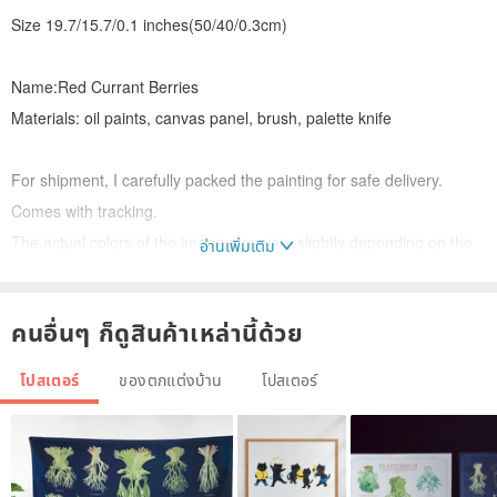
Size 19.7/15.7/0.1 inches(50/40/0.3cm)
Name:Red Currant Berries
Materials: oil paints, canvas panel, brush, palette knife
For shipment, I carefully packed the painting for safe delivery.
Comes with tracking.
The actual colors of the image may vary slightly depending on the
อ่านเพิ่มเติม
monitor settings. If you want to get more photos, please contact
me.
คนอื่นๆ ก็ดูสินค้าเหล่านี้ด้วย
Delivery from Russia to your country can take from three to six
weeks. I will do my best to match these shipping estimates.
โปสเตอร์
ของตกแต่งบ้าน
โปสเตอร์
If the buyer wants to return the painting, the return shipping is paid
by the buyer.