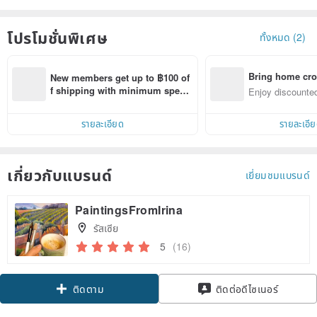
โปรโมชั่นพิเศษ
ทั้งหมด (2)
Bring home cro
New members get up to ฿100 of
n with ease
f shipping with minimum spen
Enjoy discounted
d on their first Pinkoi app order 
ct cross-border 
within 7 days!
รายละเอียด
รายละเอี
เกี่ยวกับแบรนด์
เยี่ยมชมแบรนด์
PaintingsFromIrina
รัสเซีย
5
(16)
Claim coupon
ติดต่อดีไซเนอร์
ติดตาม