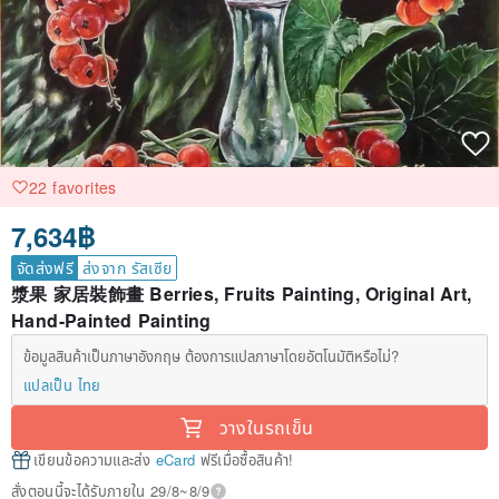
22 favorites
7,634฿
จัดส่งฟรี
ส่งจาก รัสเซีย
漿果 家居裝飾畫 Berries, Fruits Painting, Original Art,
Hand-Painted Painting
ข้อมูลสินค้าเป็นภาษาอังกฤษ ต้องการแปลภาษาโดยอัตโนมัติหรือไม่?
แปลเป็น ไทย
วางในรถเข็น
เขียนข้อความและส่ง
eCard
ฟรีเมื่อซื้อสินค้า!
สั่งตอนนี้จะได้รับภายใน 29/8~8/9